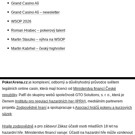
Grand Casino Aš
Grand Casino Aš – newsletter
WSOP 2026
Roman Hrabec – pokerový talent
Martin Staszko – výhra na WSOP
Martin Kabrhel – český highroller
PokerArena.cz
je komplexní, odborný a důvěryhodný průvodce světem
legálních online casin, která mají licenci od
Ministerstva financí České
republiky
. Patří do skupiny webů společnosti GTO Solutions, s. r. o., která je
členem
Institutu pro regulaci hazardních her (IPRH)
, mediálním partnerem
projektu
Zodpovědné hraní
a spolupracuje s
Asociací hráčů pokeru a kurzových
sázek
.
Hrajte zodpovědně
a pro zábavu! Zákaz účasti osob mladších 18 let na
hazardní hře. Ministerstvo financí varuje: Účastí na hazardní hře může vzniknout