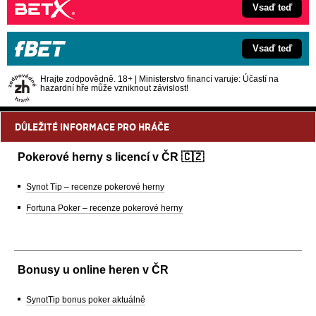
Vsaď teď
Vsaď teď
Hrajte zodpovědně. 18+ | Ministerstvo financí varuje: Účastí na
hazardní hře může vzniknout závislost!
DŮLEŽITÉ INFORMACE PRO HRÁČE
Pokerové herny s licencí v ČR 🇨🇿
Synot Tip – recenze pokerové herny
Fortuna Poker – recenze pokerové herny
Bonusy u online heren v ČR
SynotTip bonus poker aktuálně