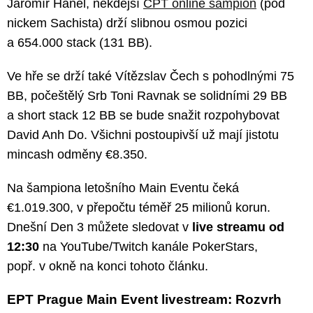
Jaromír Háněl, někdejší
ČPT online šampion
(pod
nickem Sachista) drží slibnou osmou pozici
a 654.000 stack (131 BB).
Ve hře se drží také Vítězslav Čech s pohodlnými 75
BB, počeštělý Srb Toni Ravnak se solidními 29 BB
a short stack 12 BB se bude snažit rozpohybovat
David Anh Do. Všichni postoupivší už mají jistotu
mincash odměny €8.350.
Na šampiona letošního Main Eventu čeká
€1.019.300, v přepočtu téměř 25 milionů korun.
Dnešní Den 3 můžete sledovat v
live streamu od
12:30
na YouTube/Twitch kanále PokerStars,
popř. v okně na konci tohoto článku.
EPT Prague Main Event livestream: Rozvrh