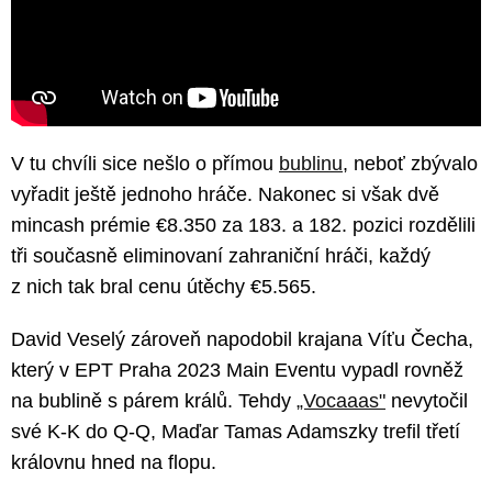
V tu chvíli sice nešlo o přímou
bublinu
, neboť zbývalo
vyřadit ještě jednoho hráče. Nakonec si však dvě
mincash prémie €8.350 za 183. a 182. pozici rozdělili
tři současně eliminovaní zahraniční hráči, každý
z nich tak bral cenu útěchy €5.565.
David Veselý zároveň napodobil krajana Víťu Čecha,
který v EPT Praha 2023 Main Eventu vypadl rovněž
na bublině s párem králů. Tehdy
„Vocaaas"
nevytočil
své K-K do Q-Q, Maďar Tamas Adamszky trefil třetí
královnu hned na flopu.