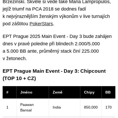
Brzezinski. Skvěle si vede také Maria Lampropulos,
jejíž triumf na PCA 2018 se dodnes řadí
k nejvýraznějším ženským výkonům v live turnajích
pod záštitou
PokerStars
.
EPT Prague 2025 Main Event - Day 3 bude zahájen
dnes v pravé poledne při blindech 2.000/5.000
a 5.000 BB ante, průměrný stack činí 225.000
v žetonech.
EPT Prague Main Event - Day 3: Chipcount
(TOP 10 + CZ)
#
Jméno
Země
Chipy
BB
Paawan
1
India
850,000
170
Bansal