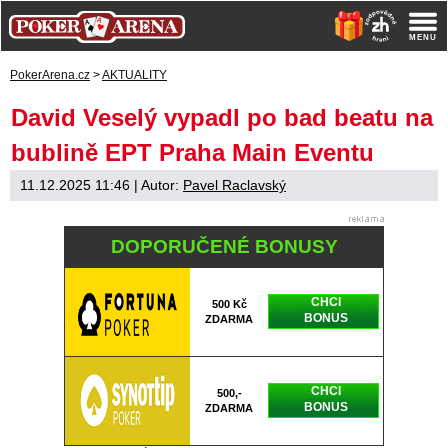
PokerArena.cz
>
AKTUALITY
David Veselý vypadl po bad beatu na
bublině EPT Praha Main Eventu
11.12.2025 11:46
| Autor:
Pavel Raclavský
DOPORUČENÉ BONUSY
CHCI
500 Kč
BONUS
ZDARMA
CHCI
500,-
BONUS
ZDARMA