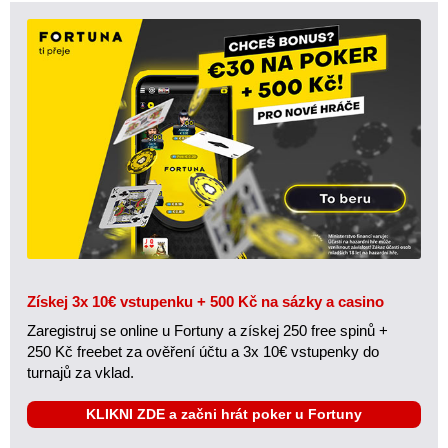
Získej 3x 10€ vstupenku + 500 Kč na sázky a casino
Zaregistruj se online u Fortuny a získej 250 free spinů +
250 Kč freebet za ověření účtu a 3x 10€ vstupenky do
turnajů za vklad.
KLIKNI ZDE a začni hrát poker u Fortuny