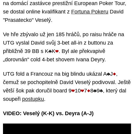
na domácí zastávce prestižní European Poker Tour,
se dostal online kvalifikant z
Fortuna Pokeru
David
"Prasatecko" Veselý.
Ve hře zbývalo už jen 185 hráčů, po raisu hráče na
UTG vyslal David svůj 3-bet all-in z buttonu za
přibližně 39 BB s K
K
. Byl ale překvapivě
„dorovnán" cold 4-bet shovem Ivana Deyry.
UTG fold a Francouz na big blindu ukázal A
J
,
čemuž se pochopitelně David Veselý podivoval. Ještě
větší šok pak doručil board 9
10
7
8
9
, který dal
soupeři
postupku
.
VIDEO: Veselý (K-K) vs. Deyra (A-J)