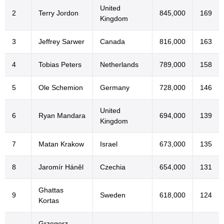
United
2
Terry Jordon
845,000
169
Kingdom
3
Jeffrey Sarwer
Canada
816,000
163
4
Tobias Peters
Netherlands
789,000
158
5
Ole Schemion
Germany
728,000
146
United
6
Ryan Mandara
694,000
139
Kingdom
7
Matan Krakow
Israel
673,000
135
8
Jaromír Háněl
Czechia
654,000
131
Ghattas
9
Sweden
618,000
124
Kortas
Grzegorz