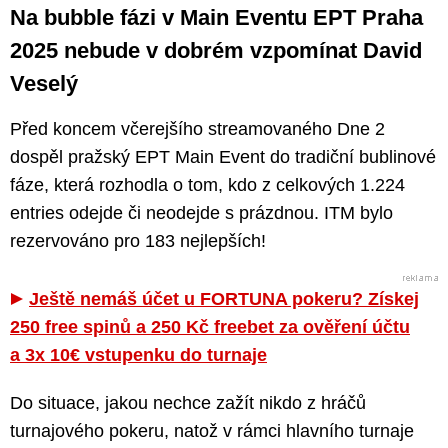
Na bubble fázi v Main Eventu EPT Praha
2025 nebude v dobrém vzpomínat David
Veselý
Před koncem včerejšího streamovaného Dne 2
dospěl pražský EPT Main Event do tradiční bublinové
fáze, která rozhodla o tom, kdo z celkových 1.224
entries odejde či neodejde s prázdnou. ITM bylo
rezervováno pro 183 nejlepších!
Ještě nemáš účet u FORTUNA pokeru? Získej
250 free spinů a 250 Kč freebet za ověření účtu
a 3x 10€ vstupenku do turnaje
Do situace, jakou nechce zažít nikdo z hráčů
turnajového pokeru, natož v rámci hlavního turnaje