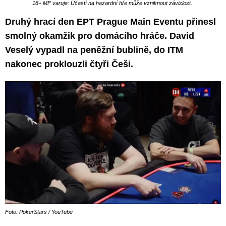
18+ MF varuje: Účastí na hazardní hře může vzniknout závislost.
Druhý hrací den EPT Prague Main Eventu přinesl
smolný okamžik pro domácího hráče. David
Veselý vypadl na peněžní bublině, do ITM
nakonec proklouzli čtyři Češi.
Foto: PokerStars / YouTube