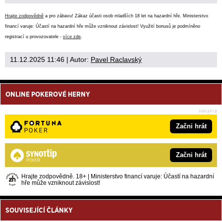
Hrajte zodpovědně
a pro zábavu! Zákaz účasti osob mladších 18 let na hazardní hře. Ministerstvo
financí varuje: Účastí na hazardní hře může vzniknout závislost! Využití bonusů je podmíněno
registrací u provozovatele -
více zde
.
11.12.2025 11:46
| Autor:
Pavel Raclavský
ONLINE POKEROVÉ HERNY
Začni hrát
Začni hrát
Hrajte zodpovědně. 18+ | Ministerstvo financí varuje: Účastí na hazardní
hře může vzniknout závislost!
SOUVISEJÍCÍ ČLÁNKY