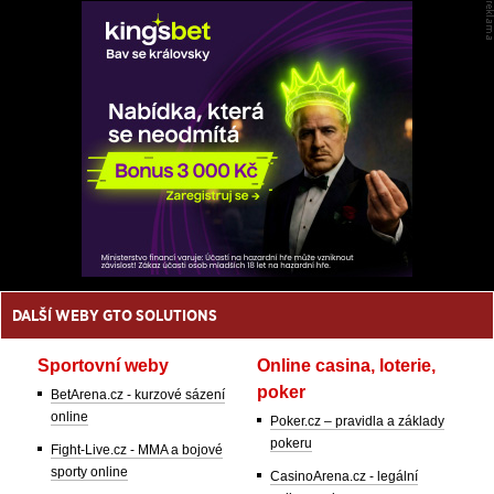
DALŠÍ WEBY GTO SOLUTIONS
Sportovní weby
Online casina, loterie,
poker
BetArena.cz - kurzové sázení
online
Poker.cz – pravidla a základy
pokeru
Fight-Live.cz - MMA a bojové
sporty online
CasinoArena.cz - legální