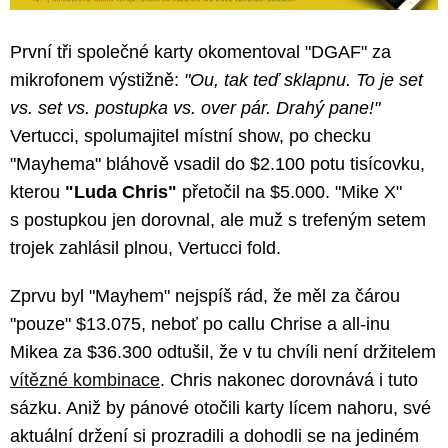
První tři společné karty okomentoval "DGAF" za
mikrofonem výstižně:
"Ou, tak teď sklapnu. To je set
vs. set vs. postupka vs. over pár. Drahý pane!"
Vertucci, spolumajitel místní show, po checku
"Mayhema" bláhově vsadil do $2.100 potu tisícovku,
kterou
"Luda Chris"
přetočil na $5.000. "Mike X"
s postupkou jen dorovnal, ale muž s trefeným setem
trojek zahlásil plnou, Vertucci fold.
Zprvu byl "Mayhem" nejspíš rád, že měl za čárou
"pouze" $13.075, neboť po callu Chrise a all-inu
Mikea za $36.300 odtušil, že v tu chvíli není držitelem
vítězné kombinace
. Chris nakonec dorovnává i tuto
sázku. Aniž by pánové otočili karty lícem nahoru, své
aktuální držení si prozradili a dohodli se na jediném