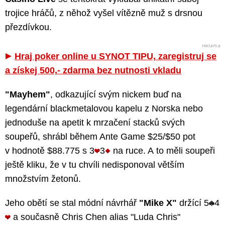
trojice hráčů, z něhož vyšel vítězně muž s drsnou
přezdívkou.
Hraj poker online u SYNOT TIPU, zaregistruj se
a získej 500,- zdarma bez nutnosti vkladu
"Mayhem"
, odkazující svým nickem buď na
legendární blackmetalovou kapelu z Norska nebo
jednoduše na apetit k mrzačení stacků svých
soupeřů, shrábl během Ante Game $25/$50 pot
v hodnotě $88.775 s 3
3
na ruce. A to měli soupeři
ještě kliku, že v tu chvíli nedisponoval větším
množstvím žetonů.
Jeho obětí se stal módní návrhář
"Mike X"
držící 5
4
a současně Chris Chen alias "Luda Chris"