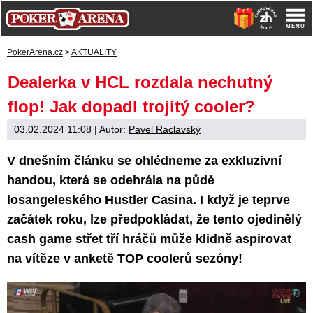
PokerArena.cz
>
AKTUALITY
Dealerka v HCL rozdala nechutný
flop! Jak dopadl trojitý cooler?
03.02.2024 11:08
| Autor:
Pavel Raclavský
V dnešním článku se ohlédneme za exkluzivní
handou, která se odehrála na půdě
losangeleského Hustler Casina. I když je teprve
začátek roku, lze předpokládat, že tento ojedinělý
cash game střet tří hráčů může klidně aspirovat
na vítěze v anketě TOP coolerů sezóny!