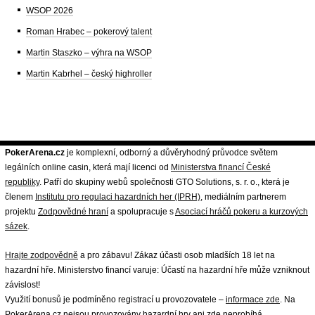
WSOP 2026
Roman Hrabec – pokerový talent
Martin Staszko – výhra na WSOP
Martin Kabrhel – český highroller
PokerArena.cz
je komplexní, odborný a důvěryhodný průvodce světem
legálních online casin, která mají licenci od
Ministerstva financí České
republiky
. Patří do skupiny webů společnosti GTO Solutions, s. r. o., která je
členem
Institutu pro regulaci hazardních her (IPRH)
, mediálním partnerem
projektu
Zodpovědné hraní
a spolupracuje s
Asociací hráčů pokeru a kurzových
sázek
.
Hrajte zodpovědně
a pro zábavu! Zákaz účasti osob mladších 18 let na
hazardní hře. Ministerstvo financí varuje: Účastí na hazardní hře může vzniknout
závislost!
Využití bonusů je podmíněno registrací u provozovatele –
informace zde
. Na
PokerArena.cz nejsou provozovány hazardní hry ani zde neprobíhá