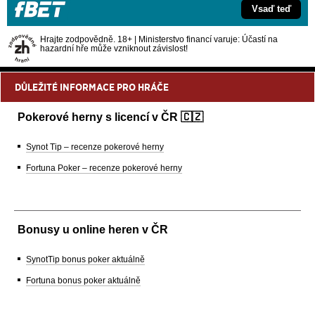
Vsaď teď
Hrajte zodpovědně. 18+ | Ministerstvo financí varuje: Účastí na
hazardní hře může vzniknout závislost!
DŮLEŽITÉ INFORMACE PRO HRÁČE
Pokerové herny s licencí v ČR 🇨🇿
Synot Tip – recenze pokerové herny
Fortuna Poker – recenze pokerové herny
Bonusy u online heren v ČR
SynotTip bonus poker aktuálně
Fortuna bonus poker aktuálně