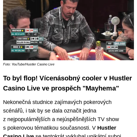
Foto: YouTube/Hustler Casino Live
To byl flop! Vícenásobný cooler v Hustler
Casino Live ve prospěch "Mayhema"
Nekonečná studnice zajímavých pokerových
scénářů, i tak by se dala označit jedna
z nejpopulárnějších a nejúspěšnějších TV show
s pokerovou tématikou současnosti. V
Hustler
Casino Live
se tentokrát vyklubal unikátní suboj