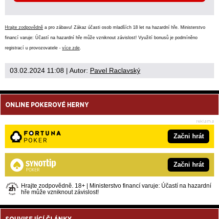
Hrajte zodpovědně
a pro zábavu! Zákaz účasti osob mladších 18 let na hazardní hře. Ministerstvo
financí varuje: Účastí na hazardní hře může vzniknout závislost! Využití bonusů je podmíněno
registrací u provozovatele -
více zde
.
03.02.2024 11:08
| Autor:
Pavel Raclavský
ONLINE POKEROVÉ HERNY
Začni hrát
Začni hrát
Hrajte zodpovědně. 18+ | Ministerstvo financí varuje: Účastí na hazardní
hře může vzniknout závislost!