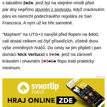
s labutěmi
2
2
, jenž byl na stejném místě před
pár dny nepřímo
obviněn z podvodu
, když cracknutím
páru es namíchl podezíravého regulára ze San
Francisca. A nyní už ke hře samotné.
"Mayhem" na UTG+2 navýšil před flopem na $400,
call dostal celkem od čtyř přísedících, včetně dvou
výše zmíněných hráčů. Do cesty se jim připletl i pan
domácí
Nick Vertucci
s 9
9
, jenž na zároveň
krásném i ohavném 2
3
6
flopu tratil prakticky
minimum.