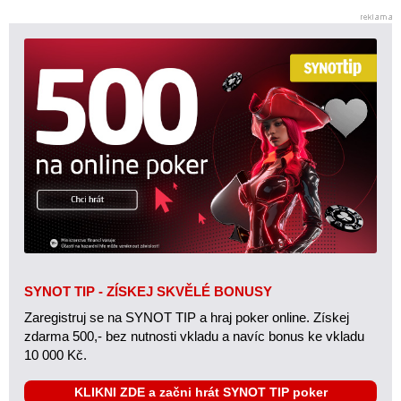
SYNOT TIP - ZÍSKEJ SKVĚLÉ BONUSY
Zaregistruj se na SYNOT TIP a hraj poker online. Získej
zdarma 500,- bez nutnosti vkladu a navíc bonus ke vkladu
10 000 Kč.
KLIKNI ZDE a začni hrát SYNOT TIP poker