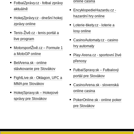
online casina
FotbalZprávy.cz - fotbal zprávy
aktuálně
EncyklopedieHazardu.cz -
hazardní hry online
HokejZprávy.cz - dnešní hokej
zprávy online
Loterie-tikety.cz - loterie a
losy online
Tenis-Živě.cz - tenis portál a
live program
CasinoAutomaty.cz - casino
hry automaty
MotorsportŽivě.cz – Formule 1
a MotoGP online
Play-Arena.cz - sportovní živé
přenosy
BetArena.sk - online
stávkovanie pre Slovákov
FutbalSpravy.sk – Futbalový
portál pre Slovákov
FightLive.sk - Oktagon, UFC a
MMA pre Slovákov
CasinoArena.sk - slovenská
online casina
HokejSpravy.sk – Hokejové
správy pre Slovákov
PokerOnline.sk - online poker
pre Slovákov