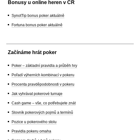
Bonusy u online heren v ČR
SynotTip bonus poker aktuálně
Fortuna bonus poker aktuálně
Začínáme hrát poker
Poker – základní pravidla a průběh hry
Pořadí výherních kombinací v pokeru
Procenta pravděpodobnosti v pokeru
Jak vyhrávat pokerové turnaje
Cash game – vše, co potřebujete znát
Slovník pokerových pojmů a termínů
Pozice u pokerového stolu
Pravidla pokeru omaha