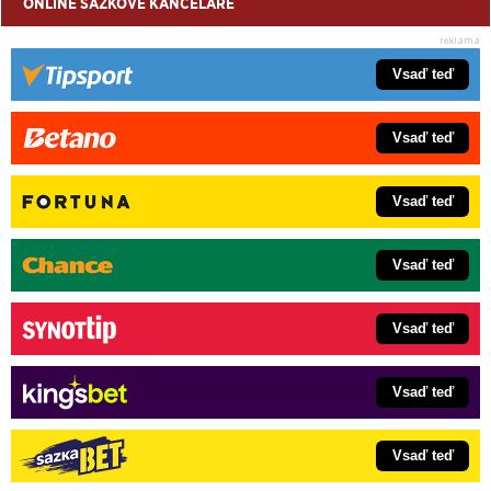
ONLINE SÁZKOVÉ KANCELÁŘE
Vsaď teď
Vsaď teď
Vsaď teď
Vsaď teď
Vsaď teď
Vsaď teď
Vsaď teď