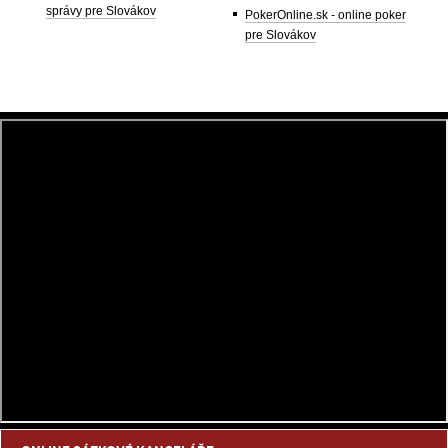
správy pre Slovákov
PokerOnline.sk - online poker
pre Slovákov