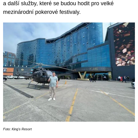
a další služby, které se budou hodit pro velké
mezinárodní pokerové festivaly.
Foto: King's Resort