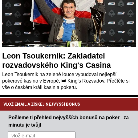
Leon Tsoukernik: Zakladatel
rozvadovského King's Casina
Leon Tsoukernik na zelené louce vybudoval nejlepší
pokerové kasino v Evropě, 👑 King's Rozvadov. Přečtěte si
vše o českém králi kasin a pokeru.
VLOŽ EMAIL A ZÍSKEJ NEJVYŠŠÍ BONUS
Pošleme ti přehled nejvyšších bonusů na poker - za
minutu je tvůj!