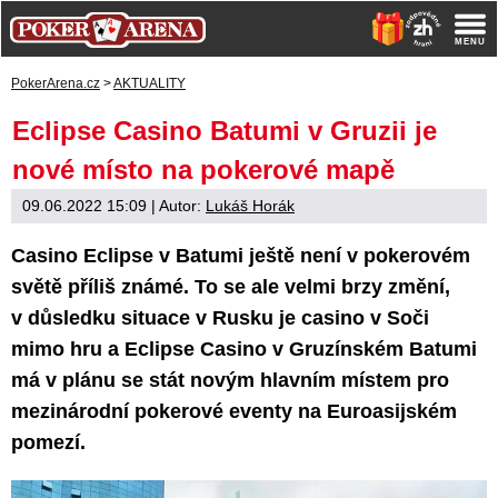
PokerArena.cz
>
AKTUALITY
Eclipse Casino Batumi v Gruzii je
nové místo na pokerové mapě
09.06.2022 15:09
| Autor:
Lukáš Horák
Casino Eclipse v Batumi ještě není v pokerovém
světě příliš známé. To se ale velmi brzy změní,
v důsledku situace v Rusku je casino v Soči
mimo hru a Eclipse Casino v Gruzínském Batumi
má v plánu se stát novým hlavním místem pro
mezinárodní pokerové eventy na Euroasijském
pomezí.