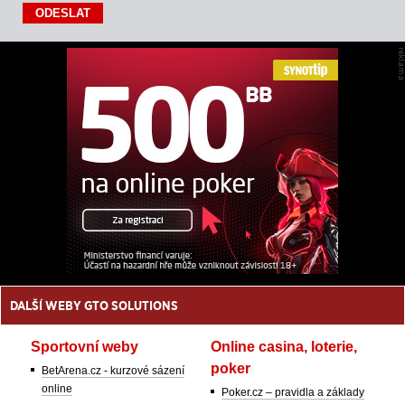
DALŠÍ WEBY GTO SOLUTIONS
Sportovní weby
Online casina, loterie,
poker
BetArena.cz - kurzové sázení
online
Poker.cz – pravidla a základy