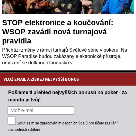
STOP elektronice a koučování:
WSOP zavádí nová turnajová
pravidla
Přichází změny v rámci turnajů Světové série v pokeru. Na
WSOP Paradise budou zakázány elektronické přístroje,
omezení se dotknou i fanoušků v...
VLOŽ EMAIL A ZÍSKEJ NEJVYŠŠÍ BONUS
Pošleme ti přehled nejvyšších bonusů na poker - za
minutu je tvůj!
Souhlasím se
zpracováním osobních údajů
pro účely zasílání
obchodních sdělení