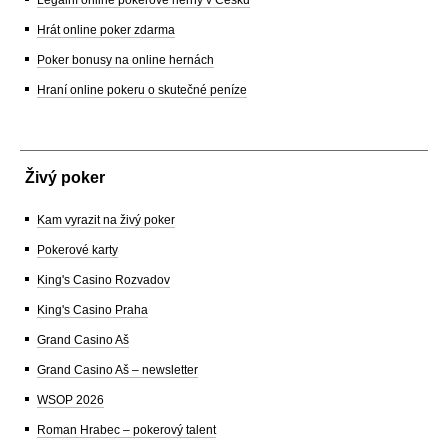
Legální online pokerové herny v Česku
Hrát online poker zdarma
Poker bonusy na online hernách
Hraní online pokeru o skutečné peníze
Živý poker
Kam vyrazit na živý poker
Pokerové karty
King's Casino Rozvadov
King's Casino Praha
Grand Casino Aš
Grand Casino Aš – newsletter
WSOP 2026
Roman Hrabec – pokerový talent