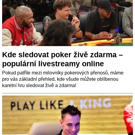
Kde sledovat poker živě zdarma –
populární livestreamy online
Pokud patříte mezi milovníky pokerových přenosů, máme
pro vás základní přehled, kde všude můžete oblíbenou
karetní hru sledovat živě a zdarma!