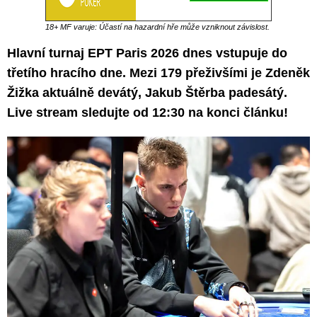
18+ MF varuje: Účastí na hazardní hře může vzniknout závislost.
Hlavní turnaj EPT Paris 2026 dnes vstupuje do
třetího hracího dne. Mezi 179 přeživšími je Zdeněk
Žižka aktuálně devátý, Jakub Štěrba padesátý.
Live stream sledujte od 12:30 na konci článku!