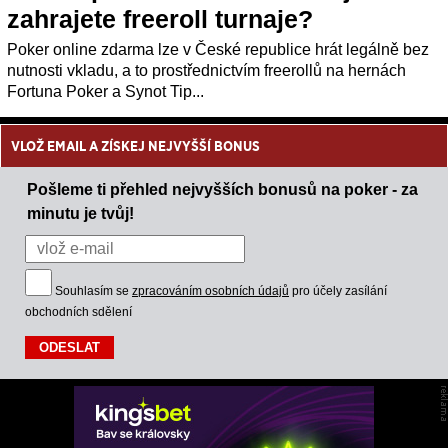
zahrajete freeroll turnaje?
Poker online zdarma lze v České republice hrát legálně bez
nutnosti vkladu, a to prostřednictvím freerollů na hernách
Fortuna Poker a Synot Tip...
VLOŽ EMAIL A ZÍSKEJ NEJVYŠŠÍ BONUS
Pošleme ti přehled nejvyšších bonusů na poker - za
minutu je tvůj!
Souhlasím se
zpracováním osobních údajů
pro účely zasílání
obchodních sdělení