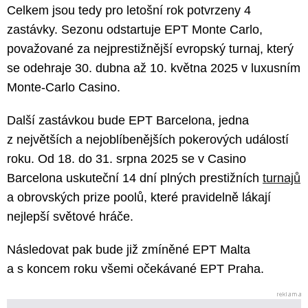
Celkem jsou tedy pro letošní rok potvrzeny 4
zastávky. Sezonu odstartuje EPT Monte Carlo,
považované za nejprestižnější evropský turnaj, který
se odehraje 30. dubna až 10. května 2025 v luxusním
Monte-Carlo Casino.
Další zastávkou bude EPT Barcelona, jedna
z největších a nejoblíbenějších pokerových událostí
roku. Od 18. do 31. srpna 2025 se v Casino
Barcelona uskuteční 14 dní plných prestižních
turnajů
a obrovských prize poolů, které pravidelně lákají
nejlepší světové hráče.
Následovat pak bude již zmíněné EPT Malta
a s koncem roku všemi očekávané EPT Praha.