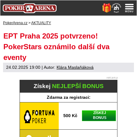
PokerArena.cz
>
AKTUALITY
EPT Praha 2025 potvrzeno!
PokerStars oznámilo další dva
eventy
24.02.2025 19:00
| Autor:
Klára Maslaňáková
Získej
NEJLEPŠÍ BONUS
Zdarma za registraci:
ZÍSKEJ
500 Kč
BONUS