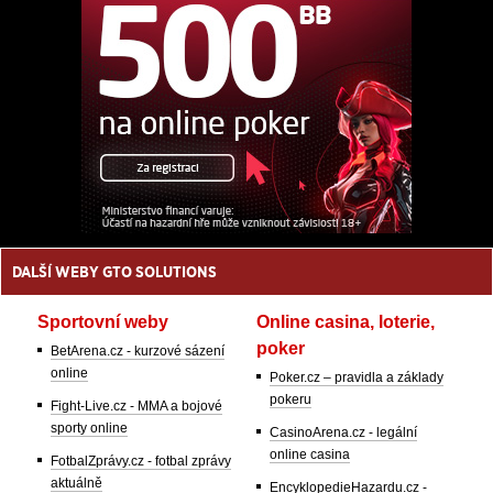
DALŠÍ WEBY GTO SOLUTIONS
Sportovní weby
Online casina, loterie,
poker
BetArena.cz - kurzové sázení
online
Poker.cz – pravidla a základy
pokeru
Fight-Live.cz - MMA a bojové
sporty online
CasinoArena.cz - legální
online casina
FotbalZprávy.cz - fotbal zprávy
aktuálně
EncyklopedieHazardu.cz -