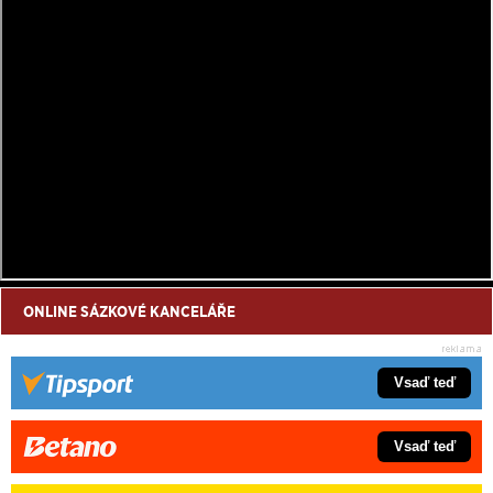
ONLINE SÁZKOVÉ KANCELÁŘE
Vsaď teď
Vsaď teď