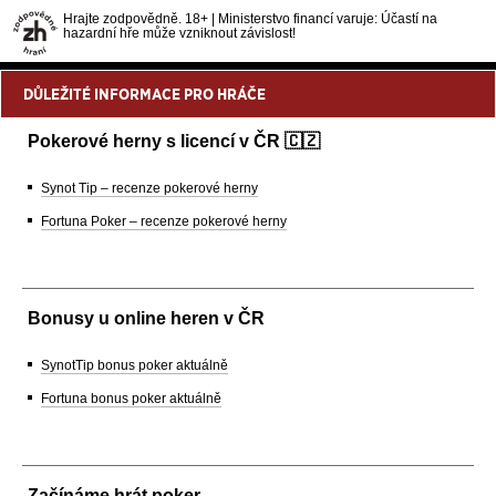
Hrajte zodpovědně. 18+ | Ministerstvo financí varuje: Účastí na
hazardní hře může vzniknout závislost!
DŮLEŽITÉ INFORMACE PRO HRÁČE
Pokerové herny s licencí v ČR 🇨🇿
Synot Tip – recenze pokerové herny
Fortuna Poker – recenze pokerové herny
Bonusy u online heren v ČR
SynotTip bonus poker aktuálně
Fortuna bonus poker aktuálně
Začínáme hrát poker