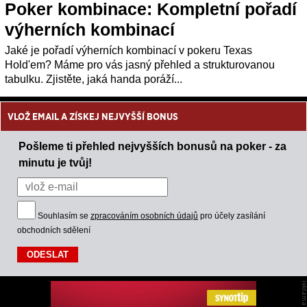
Poker kombinace: Kompletní pořadí
výherních kombinací
Jaké je pořadí výherních kombinací v pokeru Texas
Hold'em? Máme pro vás jasný přehled a strukturovanou
tabulku. Zjistěte, jaká handa poráží...
VLOŽ EMAIL A ZÍSKEJ NEJVYŠŠÍ BONUS
Pošleme ti přehled nejvyšších bonusů na poker - za
minutu je tvůj!
Souhlasím se
zpracováním osobních údajů
pro účely zasílání
obchodních sdělení