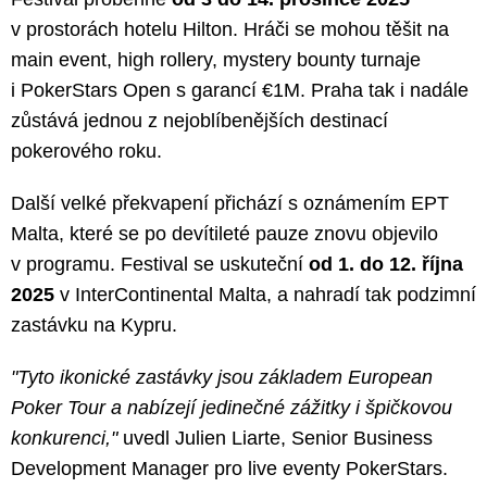
v prostorách hotelu Hilton. Hráči se mohou těšit na
main event, high rollery, mystery bounty turnaje
i PokerStars Open s garancí €1M. Praha tak i nadále
zůstává jednou z nejoblíbenějších destinací
pokerového roku.
Další velké překvapení přichází s oznámením EPT
Malta, které se po devítileté pauze znovu objevilo
v programu. Festival se uskuteční
od 1. do 12. října
2025
v InterContinental Malta, a nahradí tak podzimní
zastávku na Kypru.
"Tyto ikonické zastávky jsou základem European
Poker Tour a nabízejí jedinečné zážitky i špičkovou
konkurenci,"
uvedl Julien Liarte, Senior Business
Development Manager pro live eventy PokerStars.