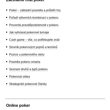
Poker – základní pravidla a průběh hry
Pořadí výherních kombinací v pokeru
Procenta pravděpodobnosti v pokeru
Jak vyhrávat pokerové turnaje
Cash game – vše, co potřebujete znát
Slovník pokerových pojmů a termínů
Pozice u pokerového stolu
Pravidla pokeru omaha
Seznam druhů a typů pokeru
Pokerová videa
Strategické pokerové články
Online poker