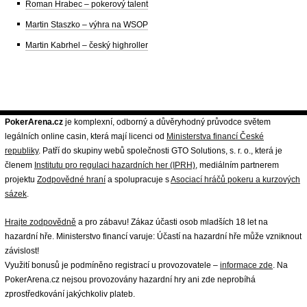
Roman Hrabec – pokerový talent
Martin Staszko – výhra na WSOP
Martin Kabrhel – český highroller
PokerArena.cz
je komplexní, odborný a důvěryhodný průvodce světem
legálních online casin, která mají licenci od
Ministerstva financí České
republiky
. Patří do skupiny webů společnosti GTO Solutions, s. r. o., která je
členem
Institutu pro regulaci hazardních her (IPRH)
, mediálním partnerem
projektu
Zodpovědné hraní
a spolupracuje s
Asociací hráčů pokeru a kurzových
sázek
.
Hrajte zodpovědně
a pro zábavu! Zákaz účasti osob mladších 18 let na
hazardní hře. Ministerstvo financí varuje: Účastí na hazardní hře může vzniknout
závislost!
Využití bonusů je podmíněno registrací u provozovatele –
informace zde
. Na
PokerArena.cz nejsou provozovány hazardní hry ani zde neprobíhá
zprostředkování jakýchkoliv plateb.