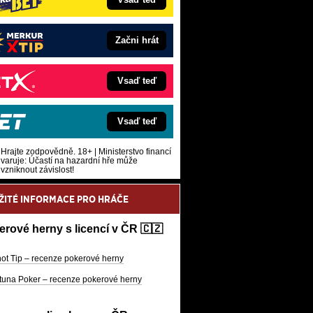
Začni hrát
Vsaď teď
Vsaď teď
Hrajte zodpovědně. 18+ | Ministerstvo financí
varuje: Účastí na hazardní hře může
vzniknout závislost!
ŽITÉ INFORMACE PRO HRÁČE
erové herny s licencí v ČR 🇨🇿
ot Tip – recenze pokerové herny
tuna Poker – recenze pokerové herny