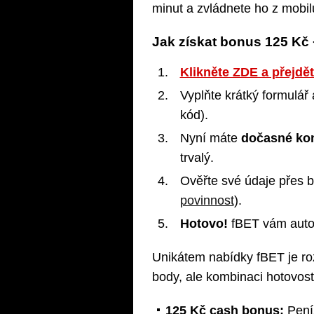
minut a zvládnete ho z mobil
Jak získat bonus 125 Kč 
Klikněte ZDE a přejdě
Vyplňte krátký formulář 
kód).
Nyní máte
dočasné ko
trvalý.
Ověřte své údaje přes ba
povinnost
).
Hotovo!
fBET vám autom
Unikátem nabídky fBET je ro
body, ale kombinaci hotovost
125 Kč cash bonus:
Peníz