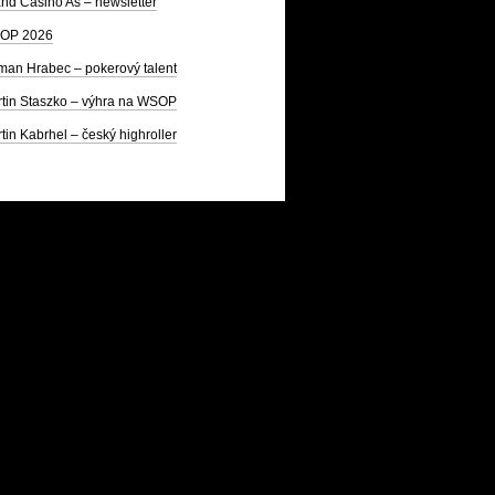
nd Casino Aš – newsletter
OP 2026
an Hrabec – pokerový talent
tin Staszko – výhra na WSOP
tin Kabrhel – český highroller