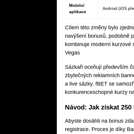
Mobilní
Android (iOS př
aplikace
Cílem této změny bylo zjedn
navýšení bonusů, podobně j
kombinuje moderní kurzové 
Vegas
Sázkaři oceňují především čis
zbytečných reklamních banne
a live sázky. fBET se samozř
konkurenceschopné kurzy n
Návod: Jak získat 250
Abyste dosáhli na bonus zda
registrace. Proces je díky Ba