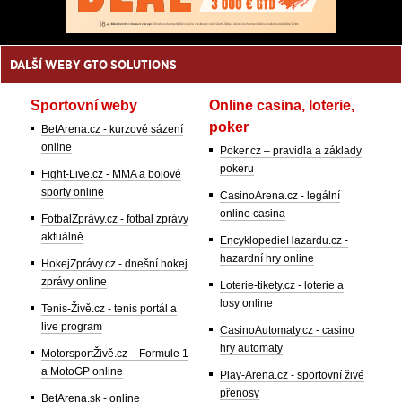
DALŠÍ WEBY GTO SOLUTIONS
Sportovní weby
Online casina, loterie,
poker
BetArena.cz - kurzové sázení
online
Poker.cz – pravidla a základy
pokeru
Fight-Live.cz - MMA a bojové
sporty online
CasinoArena.cz - legální
online casina
FotbalZprávy.cz - fotbal zprávy
aktuálně
EncyklopedieHazardu.cz -
hazardní hry online
HokejZprávy.cz - dnešní hokej
zprávy online
Loterie-tikety.cz - loterie a
losy online
Tenis-Živě.cz - tenis portál a
live program
CasinoAutomaty.cz - casino
hry automaty
MotorsportŽivě.cz – Formule 1
a MotoGP online
Play-Arena.cz - sportovní živé
přenosy
BetArena.sk - online