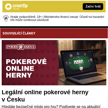
Začni hrát
Hrajte zodpovědně. 18+ | Ministerstvo financí varuje: Účastí na hazardní
hře může vzniknout závislost!
SOUVISEJÍCÍ ČLÁNKY
Legální online pokerové herny
v Česku
Hledáte bezpečné místo pro hru? Podívejte se na aktuální