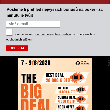
Pošleme ti přehled nejvyšších bonusů na poker - za
minutu je tvůj!
Souhlasím se
zpracováním osobních údajů
pro účely zasílání
obchodních sdělení