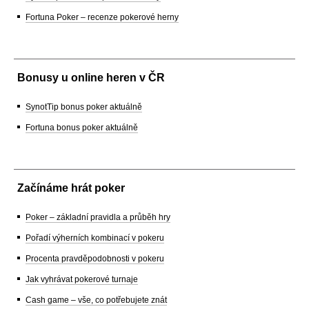
Fortuna Poker – recenze pokerové herny
Bonusy u online heren v ČR
SynotTip bonus poker aktuálně
Fortuna bonus poker aktuálně
Začínáme hrát poker
Poker – základní pravidla a průběh hry
Pořadí výherních kombinací v pokeru
Procenta pravděpodobnosti v pokeru
Jak vyhrávat pokerové turnaje
Cash game – vše, co potřebujete znát