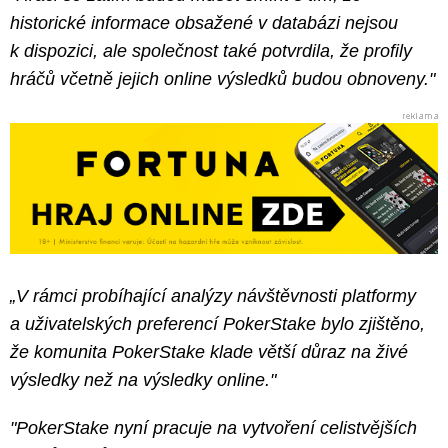
historické informace obsažené v databázi nejsou
k dispozici, ale společnost také potvrdila, že profily
hráčů včetně jejich online výsledků budou obnoveny."
„V rámci probíhající analýzy návštěvnosti platformy
a uživatelských preferencí PokerStake bylo zjištěno,
že komunita PokerStake klade větší důraz na živé
výsledky než na výsledky online."
"PokerStake nyní pracuje na vytvoření celistvějších