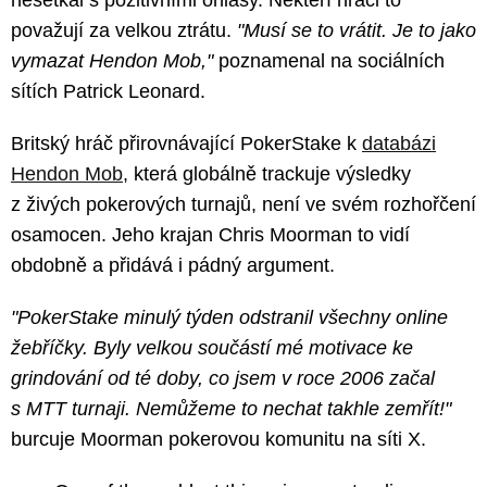
nesetkal s pozitivními ohlasy. Někteří hráči to
považují za velkou ztrátu.
"Musí se to vrátit. Je to jako
vymazat Hendon Mob,"
poznamenal na sociálních
sítích Patrick Leonard.
Britský hráč přirovnávající PokerStake k
databázi
Hendon Mob
, která globálně trackuje výsledky
z živých pokerových turnajů, není ve svém rozhořčení
osamocen. Jeho krajan Chris Moorman to vidí
obdobně a přidává i pádný argument.
"PokerStake minulý týden odstranil všechny online
žebříčky. Byly velkou součástí mé motivace ke
grindování od té doby, co jsem v roce 2006 začal
s MTT turnaji. Nemůžeme to nechat takhle zemřít!"
burcuje Moorman pokerovou komunitu na síti X.