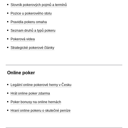
Slovník pokerových pojmů a termínů
Pozice u pokerového stolu
Pravidla pokeru omaha
Seznam druhů a typů pokeru
Pokerová videa
Strategické pokerové články
Online poker
Legální online pokerové herny v Česku
Hrát online poker zdarma
Poker bonusy na online hernách
Hraní online pokeru o skutečné peníze