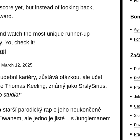
For
core yet, but instead of looking back,
rward.
Bon
Syn
and watch the most unique runner-up
For
y. Yo, check it!
qtj
Zač
)
March 12, 2025
Pok
dební kariéry, zůstává otázkou, ale účet
Poř
e Thomas Keeling, známý jako SrslySirius,
Pro
o studia!"
Jak
Cas
a starší parodický rap o jeho neukončené
Slo
Dwanem, ale jedno je jisté – s Junglemanem
Poz
Pra