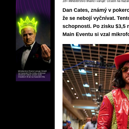
18+ Ministerstvo financí varuje: Účastí na haza
Dan Cates, známý v pokero
že se nebojí vyčnívat. Ten
schopnosti. Po zisku $3,5 
Main Eventu si vzal mikrof