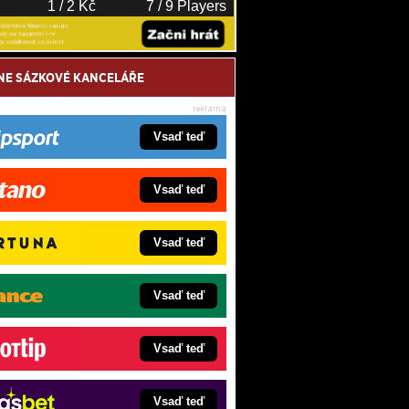
NE SÁZKOVÉ KANCELÁŘE
Vsaď teď
Vsaď teď
Vsaď teď
Vsaď teď
Vsaď teď
Vsaď teď