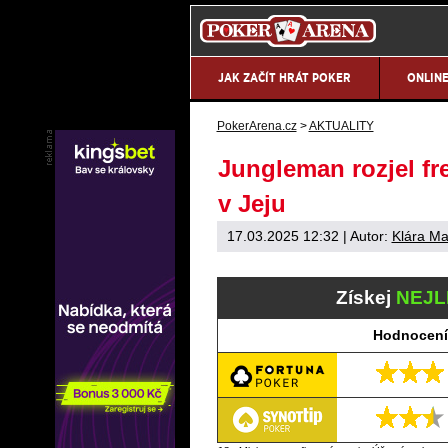
JAK ZAČÍT HRÁT POKER
ONLIN
PokerArena.cz
>
AKTUALITY
Jungleman rozjel fre
v Jeju
17.03.2025 12:32
| Autor:
Klára M
Získej
NEJL
Hodnocení