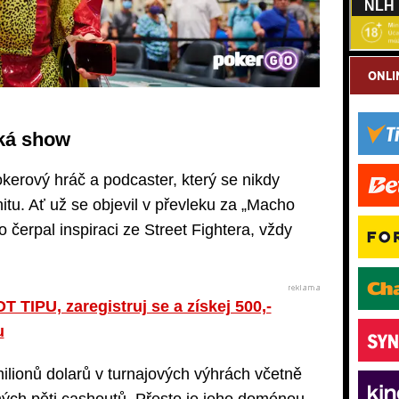
ONLI
cká show
erový hráč a podcaster, který se nikdy
tu. Ať už se objevil v převleku za „Macho
erpal inspiraci ze Street Fightera, vždy
 TIPU, zaregistruj se a získej 500,-
u
lionů dolarů v turnajových výhrách včetně