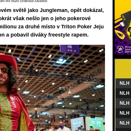
rdní hře může vzniknout závislost.
vém světě jako Jungleman, opět dokázal,
tokrát však nešlo jen o jeho pokerové
milionu za druhé místo v Triton Poker Jeju
on a pobavil diváky freestyle rapem.