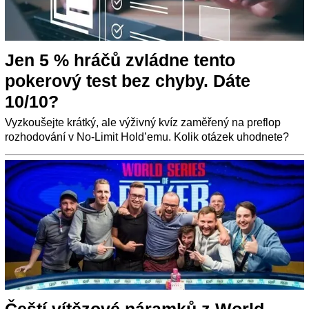
Jen 5 % hráčů zvládne tento
pokerový test bez chyby. Dáte
10/10?
Vyzkoušejte krátký, ale výživný kvíz zaměřený na preflop
rozhodování v No-Limit Hold’emu. Kolik otázek uhodnete?