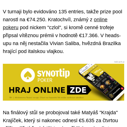
V turnaji bylo evidováno 135 entries, takže prize pool
narostl na €74.250. Kratochvíl, známý z
online
pokeru
pod nickem "czlol", si kromě cenné trofeje
připsal vítěznou prémii v hodnotě €17.366. V heads-
upu na něj nestačila Vivian Saliba, hvězdná Brazilka
hrající pod italskou vlajkou.
Na finálový stůl se probojoval také Matyáš "Krajda"
Krajíček, který si nakonec odnesl €5.635 za čtvrtou