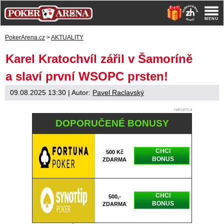
PokerArena.cz
>
AKTUALITY
Karel Kratochvíl zářil v Šamoríně
a slaví první WSOPC prsten!
09.08.2025 13:30
| Autor:
Pavel Raclavský
DOPORUČENÉ BONUSY
CHCI
500 Kč
BONUS
ZDARMA
CHCI
500,-
BONUS
ZDARMA