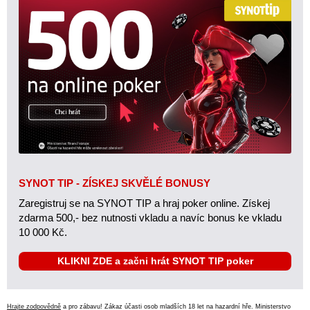
SYNOT TIP - ZÍSKEJ SKVĚLÉ BONUSY
Zaregistruj se na SYNOT TIP a hraj poker online. Získej
zdarma 500,- bez nutnosti vkladu a navíc bonus ke vkladu
10 000 Kč.
KLIKNI ZDE a začni hrát SYNOT TIP poker
Hrajte zodpovědně
a pro zábavu! Zákaz účasti osob mladších 18 let na hazardní hře. Ministerstvo