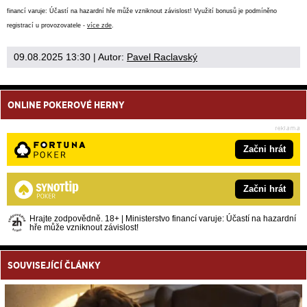
financí varuje: Účastí na hazardní hře může vzniknout závislost! Využití bonusů je podmíněno
registrací u provozovatele -
více zde
.
09.08.2025 13:30
| Autor:
Pavel Raclavský
ONLINE POKEROVÉ HERNY
Začni hrát
Začni hrát
Hrajte zodpovědně. 18+ | Ministerstvo financí varuje: Účastí na hazardní
hře může vzniknout závislost!
SOUVISEJÍCÍ ČLÁNKY