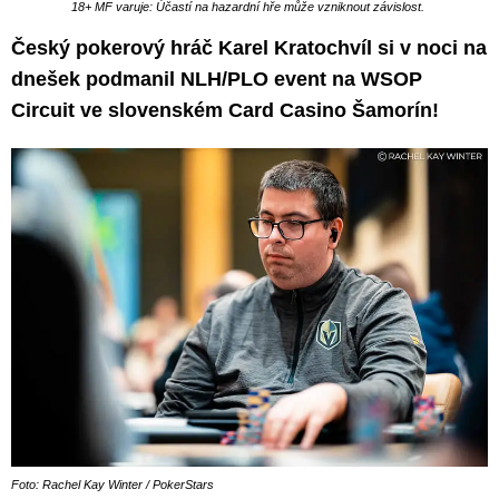
18+ MF varuje: Účastí na hazardní hře může vzniknout závislost.
Český pokerový hráč Karel Kratochvíl si v noci na
dnešek podmanil NLH/PLO event na WSOP
Circuit ve slovenském Card Casino Šamorín!
Foto: Rachel Kay Winter / PokerStars