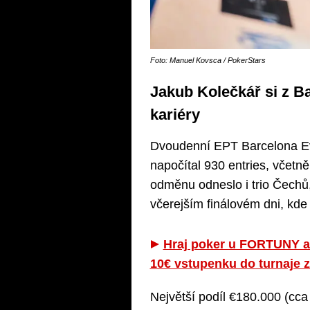
Foto: Manuel Kovsca / PokerStars
Jakub Kolečkář si z Ba
kariéry
Dvoudenní EPT Barcelona E
napočítal 930 entries, včetně
odměnu odneslo i trio Čechů, 
včerejším finálovém dni, kde 
Hraj poker u FORTUNY a 
10€ vstupenku do turnaje z
Největší podíl €180.000 (cca