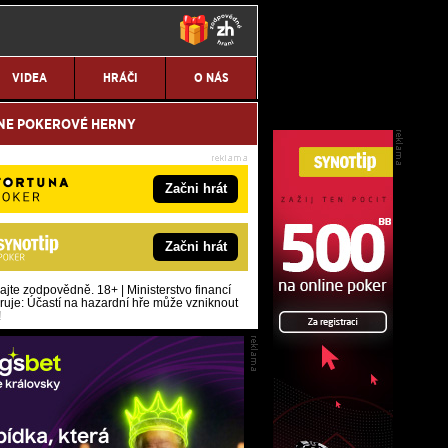
VIDEA
HRÁČI
O NÁS
NE POKEROVÉ HERNY
Začni hrát
Začni hrát
ajte zodpovědně. 18+ | Ministerstvo financí
ruje: Účastí na hazardní hře může vzniknout
!