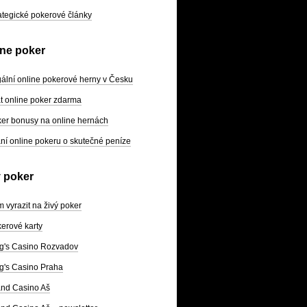
ategické pokerové články
ine poker
ální online pokerové herny v Česku
t online poker zdarma
er bonusy na online hernách
ní online pokeru o skutečné peníze
ý poker
 vyrazit na živý poker
erové karty
g's Casino Rozvadov
g's Casino Praha
nd Casino Aš