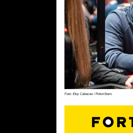
Foto: Eloy Cabacas / PokerStars