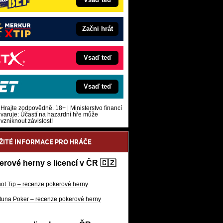
Začni hrát
Vsaď teď
Vsaď teď
Hrajte zodpovědně. 18+ | Ministerstvo financí
varuje: Účastí na hazardní hře může
vzniknout závislost!
ŽITÉ INFORMACE PRO HRÁČE
erové herny s licencí v ČR 🇨🇿
ot Tip – recenze pokerové herny
tuna Poker – recenze pokerové herny