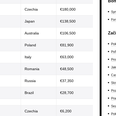
Bon
Czechia
€180,000
Syn
For
Japan
€138,500
Zač
Australia
€106,500
Pok
Poland
€81,900
Poř
Italy
€63,000
Pro
Jak
Romania
€48,500
Cas
Russia
€37,350
Slo
Poz
Brazil
€28,700
Pra
Sez
Czechia
€6,200
Pok