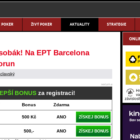
E POKER
ŽIVÝ POKER
AKTUALITY
STRATEGIE
ONLI
sobák! Na EPT Barcelona
korun
clavský
Hr
EPŠÍ BONUS
za registraci!
va
závislost
Bonus
Zdarma
500 Kč
ANO
ZÍSKEJ BONUS
500,-
ANO
ZÍSKEJ BONUS