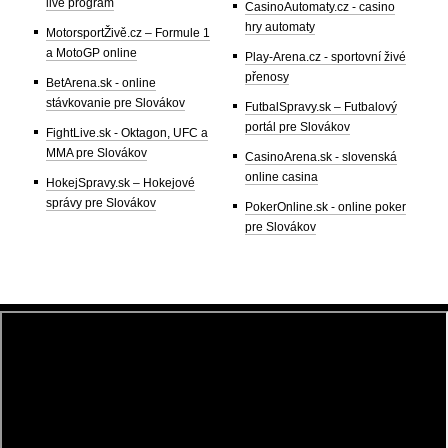
live program
CasinoAutomaty.cz - casino
hry automaty
MotorsportŽivě.cz – Formule 1
a MotoGP online
Play-Arena.cz - sportovní živé
přenosy
BetArena.sk - online
stávkovanie pre Slovákov
FutbalSpravy.sk – Futbalový
portál pre Slovákov
FightLive.sk - Oktagon, UFC a
MMA pre Slovákov
CasinoArena.sk - slovenská
online casina
HokejSpravy.sk – Hokejové
správy pre Slovákov
PokerOnline.sk - online poker
pre Slovákov