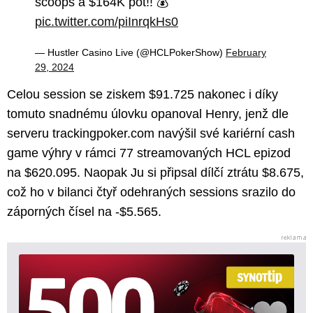
scoops a $164K pot!! 💰
pic.twitter.com/piInrqkHs0
— Hustler Casino Live (@HCLPokerShow)
February
29, 2024
Celou session se ziskem $91.725 nakonec i díky
tomuto snadnému úlovku opanoval Henry, jenž dle
serveru trackingpoker.com navýšil své kariérní cash
game výhry v rámci 77 streamovaných HCL epizod
na $620.095. Naopak Ju si připsal dílčí ztrátu $8.675,
což ho v bilanci čtyř odehraných sessions srazilo do
záporných čísel na -$5.565.