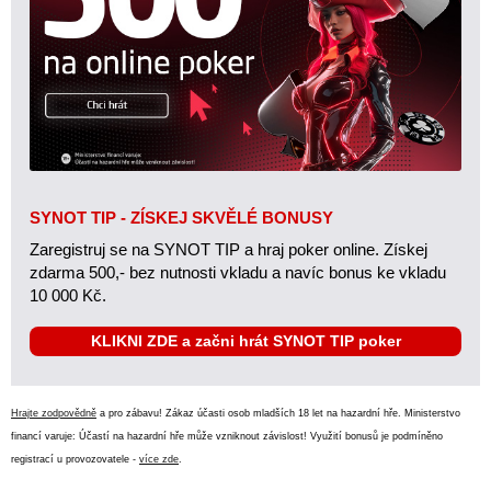
SYNOT TIP - ZÍSKEJ SKVĚLÉ BONUSY
Zaregistruj se na SYNOT TIP a hraj poker online. Získej
zdarma 500,- bez nutnosti vkladu a navíc bonus ke vkladu
10 000 Kč.
KLIKNI ZDE a začni hrát SYNOT TIP poker
Hrajte zodpovědně
a pro zábavu! Zákaz účasti osob mladších 18 let na hazardní hře. Ministerstvo
financí varuje: Účastí na hazardní hře může vzniknout závislost! Využití bonusů je podmíněno
registrací u provozovatele -
více zde
.