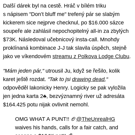
Další dárek byl na cestě. Hráč v bílém triku
s nápisem "Don’t bluff me" trefený pár se slabým
kickerem sice nejprve checknul, po $16.000 sázce
soupeře ale zahlásil nepochopitelný all-in za zbylých
$73K. Následoval učebnicový insta-call. Mnohdy
proklínaná kombinace J-J tak slavila úspěch, stejně
jako ve víkendovém
streamu z Polkova Lodge Clubu
.
"Mám jeden pár,"
utrousil Ju, když se řešilo, kolik
karet ještě rozdat.
"Tak to jsi
drawing dead
,"
odpověděl lakonicky Henry. Logicky se pak vyložila
jen jedna karta 2
, bezvýznamný river už adresáta
$164.425 potu nijak ovlivnit nemohl.
OMG WHAT A PUNT!! 🏈
@TheUnrealHG
waives his hands, calls for a fair catch, and