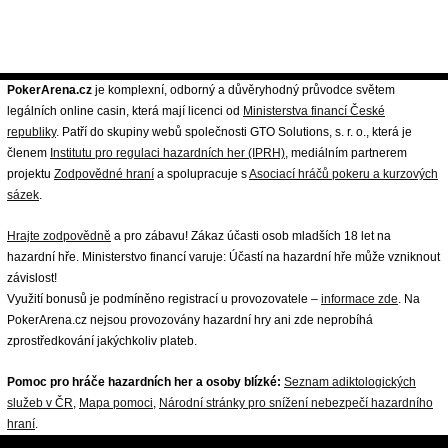
PokerArena.cz
je komplexní, odborný a důvěryhodný průvodce světem
legálních online casin, která mají licenci od
Ministerstva financí České
republiky
. Patří do skupiny webů společnosti GTO Solutions, s. r. o., která je
členem
Institutu pro regulaci hazardních her (IPRH)
, mediálním partnerem
projektu
Zodpovědné hraní
a spolupracuje s
Asociací hráčů pokeru a kurzových
sázek
.
Hrajte zodpovědně
a pro zábavu! Zákaz účasti osob mladších 18 let na
hazardní hře. Ministerstvo financí varuje: Účastí na hazardní hře může vzniknout
závislost!
Využití bonusů je podmíněno registrací u provozovatele –
informace zde
. Na
PokerArena.cz nejsou provozovány hazardní hry ani zde neprobíhá
zprostředkování jakýchkoliv plateb.
Pomoc pro hráče hazardních her a osoby blízké:
Seznam adiktologických
služeb v ČR
,
Mapa pomoci
,
Národní stránky pro snížení nebezpečí hazardního
hraní
.