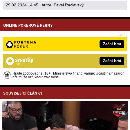
29.02.2024 14:45
| Autor:
Pavel Raclavský
ONLINE POKEROVÉ HERNY
Začni hrát
Začni hrát
Hrajte zodpovědně. 18+ | Ministerstvo financí varuje: Účastí na hazardní
hře může vzniknout závislost!
SOUVISEJÍCÍ ČLÁNKY