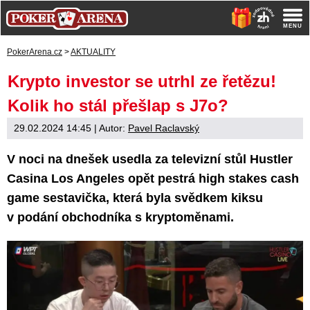
PokerArena.cz
>
AKTUALITY
Krypto investor se utrhl ze řetězu!
Kolik ho stál přešlap s J7o?
29.02.2024 14:45
| Autor:
Pavel Raclavský
V noci na dnešek usedla za televizní stůl Hustler
Casina Los Angeles opět pestrá high stakes cash
game sestavička, která byla svědkem kiksu
v podání obchodníka s kryptoměnami.