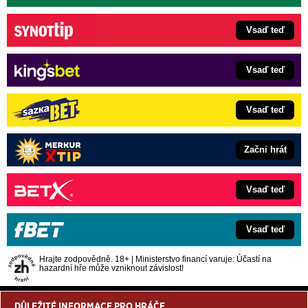
Vsaď teď
Vsaď teď
Vsaď teď
Začni hrát
Vsaď teď
Vsaď teď
Hrajte zodpovědně. 18+ | Ministerstvo financí varuje: Účastí na
hazardní hře může vzniknout závislost!
DŮLEŽITÉ INFORMACE PRO HRÁČE