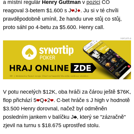
a místní regulár
Henry Guttman
v
pozici
CO
reagoval 3-betem $1.600 s J
J
. Ju si v té chvíli
pravděpodobně umínil, že handu urve stůj co stůj,
proto sáhl po 4-betu za $5.600. Henry call.
V potu necelých $12K, oba hráči za čárou ještě $76K,
flop přichází 5
Q
2
. C-bet hráče s J high v hodnotě
$3.500 Henry dorovnal, načež byl odměněn
posledním jankem v balíčku J
, který se "zázračně"
zjevil na turnu s $18.675 uprostřed stolu.