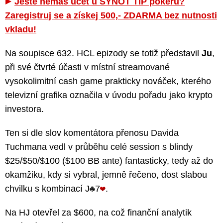
Ještě nemáš účet u SYNOT TIP pokeru?
Zaregistruj se a získej 500,- ZDARMA bez nutnosti
vkladu!
Na soupisce 632. HCL epizody se totiž představil
Ju
,
při své čtvrté účasti v místní streamované
vysokolimitní cash game prakticky nováček, kterého
televizní grafika označila v úvodu pořadu jako krypto
investora.
Ten si dle slov komentátora přenosu Davida
Tuchmana vedl v průběhu celé session s blindy
$25/$50/$100 ($100 BB ante) fantasticky, tedy až do
okamžiku, kdy si vybral, jemně řečeno, dost slabou
chvilku s kombinací J
7
.
Na HJ otevřel za $600, na což finanční analytik