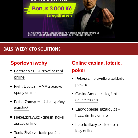
DALŠÍ WEBY GTO SOLUTIONS
Sportovní weby
Online casina, loterie,
poker
BetArena.cz - kurzové sázení
online
Poker.cz – pravidla a základy
pokeru
Fight-Live.cz - MMA a bojové
sporty online
CasinoArena.cz - legální
online casina
FotbalZprávy.cz - fotbal zprávy
aktuálně
EncyklopedieHazardu.cz -
hazardní hry online
HokejZprávy.cz - dnešní hokej
zprávy online
Loterie-tikety.cz - loterie a
losy online
Tenis-Živě.cz - tenis portál a