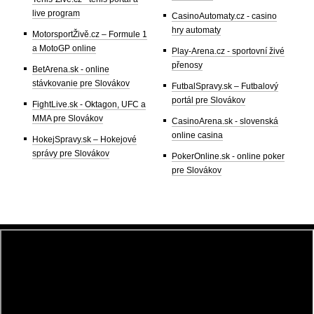
live program
CasinoAutomaty.cz - casino
hry automaty
MotorsportŽivě.cz – Formule 1
a MotoGP online
Play-Arena.cz - sportovní živé
přenosy
BetArena.sk - online
stávkovanie pre Slovákov
FutbalSpravy.sk – Futbalový
portál pre Slovákov
FightLive.sk - Oktagon, UFC a
MMA pre Slovákov
CasinoArena.sk - slovenská
online casina
HokejSpravy.sk – Hokejové
správy pre Slovákov
PokerOnline.sk - online poker
pre Slovákov