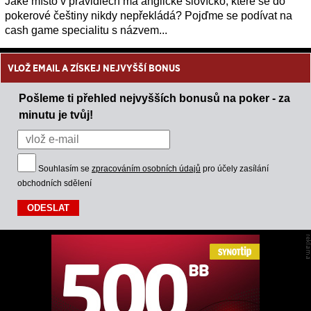
Jaké místo v pravidlech má anglické slovíčko, které se do
pokerové češtiny nikdy nepřekládá? Pojďme se podívat na
cash game specialitu s názvem...
VLOŽ EMAIL A ZÍSKEJ NEJVYŠŠÍ BONUS
Pošleme ti přehled nejvyšších bonusů na poker - za
minutu je tvůj!
Souhlasím se
zpracováním osobních údajů
pro účely zasílání
obchodních sdělení