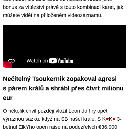
bonus za vítězství právě s touto kombinací karet, jak
můžete vidět na přiloženém videozáznamu.
Nečitelný Tsoukernik zopakoval agresi
s párem králů a shrábl přes čtvrt milionu
eur
O několik chvil později vložil Leon do hry opět
výraznou sázku, když na SB našel krále. S K
K
3-
betnul ElkYho open raise na podezřelých €36.000