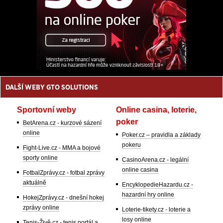
DALŠÍ WEBY GTO SOLUTIONS
Sportovní weby
Online casina, loterie,
poker
BetArena.cz - kurzové sázení
online
Poker.cz – pravidla a základy
pokeru
Fight-Live.cz - MMA a bojové
sporty online
CasinoArena.cz - legální
online casina
FotbalZprávy.cz - fotbal zprávy
aktuálně
EncyklopedieHazardu.cz -
hazardní hry online
HokejZprávy.cz - dnešní hokej
zprávy online
Loterie-tikety.cz - loterie a
losy online
Tenis-Živě.cz - tenis portál a