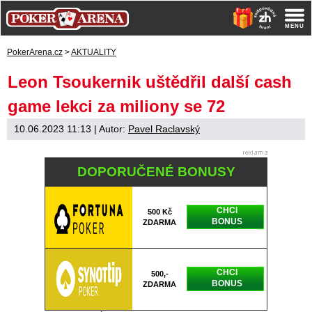
PokerArena.cz
>
AKTUALITY
Leon Tsoukernik uštědřil další cash
game lekci za miliony se 72
10.06.2023 11:13
| Autor:
Pavel Raclavský
DOPORUČENÉ BONUSY
CHCI
500 Kč
BONUS
ZDARMA
CHCI
500,-
BONUS
ZDARMA