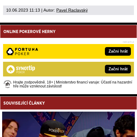
10.06.2023 11:13
| Autor:
Pavel Raclavský
ONLINE POKEROVÉ HERNY
Začni hrát
Začni hrát
Hrajte zodpovědně. 18+ | Ministerstvo financí varuje: Účastí na hazardní
hře může vzniknout závislost!
SOUVISEJÍCÍ ČLÁNKY