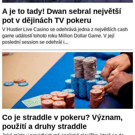
A je to tady! Dwan sebral největší
pot v dějinách TV pokeru
V Hustler Live Casino se odehrává jedna z největších cash
game událostí tohoto roku Million Dollar Game. V její
poslední session se odehrál i...
Co je straddle v pokeru? Význam,
použití a druhy straddle