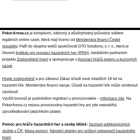
PokerArena.cz
je komplexní, odborný a důvěryhodný průvodce světem
legálních online casin, která mají licenci od
Ministerstva financí České
republiky
. Patří do skupiny webů společnosti GTO Solutions, s. r. o., která je
členem
Institutu pro regulaci hazardních her (IPRH)
, mediálním partnerem
projektu
Zodpovědné hraní
a spolupracuje s
Asociací hráčů pokeru a kurzových
sázek
.
Hrajte zodpovědně
a pro zábavu! Zákaz účasti osob mladších 18 let na
hazardní hře. Ministerstvo financí varuje: Účastí na hazardní hře může vzniknout
závislost!
Využití bonusů je podmíněno registrací u provozovatele –
informace zde
. Na
PokerArena.cz nejsou provozovány hazardní hry ani zde neprobíhá
zprostředkování jakýchkoliv plateb.
Pomoc pro hráče hazardních her a osoby blízké:
Seznam adiktologických
služeb v ČR
,
Mapa pomoci
,
Národní stránky pro snížení nebezpečí hazardního
hraní
.