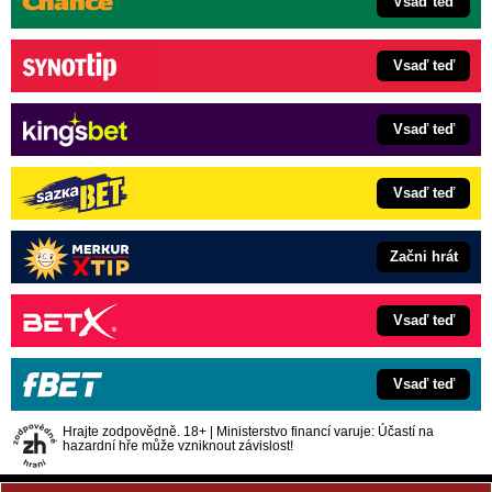
Vsaď teď
Vsaď teď
Vsaď teď
Vsaď teď
Začni hrát
Vsaď teď
Vsaď teď
Hrajte zodpovědně. 18+ | Ministerstvo financí varuje: Účastí na
hazardní hře může vzniknout závislost!