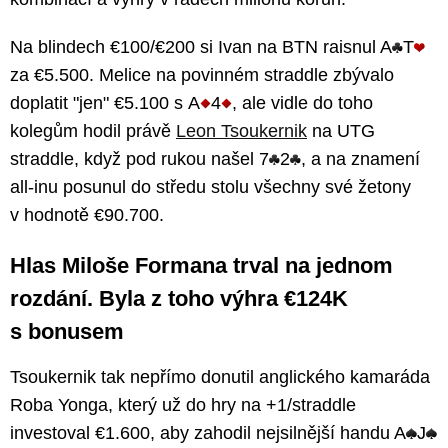
Na blindech €100/€200 si Ivan na BTN raisnul A
T
za €5.500. Melice na povinném straddle zbývalo
doplatit "jen" €5.100 s A
4
, ale vidle do toho
kolegům hodil právě
Leon Tsoukernik
na UTG
straddle, když pod rukou našel 7
2
, a na znamení
all-inu posunul do středu stolu všechny své žetony
v hodnotě €90.700.
Hlas Miloše Formana trval na jednom
rozdání. Byla z toho výhra €124K
s bonusem
Tsoukernik tak nepřímo donutil anglického kamaráda
Roba Yonga, který už do hry na +1/straddle
investoval €1.600, aby zahodil nejsilnější handu A
J