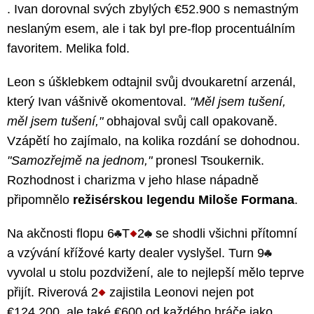
. Ivan dorovnal svých zbylých €52.900 s nemastným
neslaným esem, ale i tak byl pre-flop procentuálním
favoritem. Melika fold.
Leon s úšklebkem odtajnil svůj dvoukaretní arzenál,
který Ivan vášnivě okomentoval.
"Měl jsem tušení,
měl jsem tušení,"
obhajoval svůj call opakovaně.
Vzápětí ho zajímalo, na kolika rozdání se dohodnou.
"Samozřejmě na jednom,"
pronesl Tsoukernik.
Rozhodnost i charizma v jeho hlase nápadně
připomnělo
režisérskou legendu Miloše Formana
.
Na akčnosti flopu 6
T
2
se shodli všichni přítomní
a vzývání křížové karty dealer vyslyšel. Turn 9
vyvolal u stolu pozdvižení, ale to nejlepší mělo teprve
přijít. Riverová 2
zajistila Leonovi nejen pot
€124.200, ale také €600 od každého hráče jako