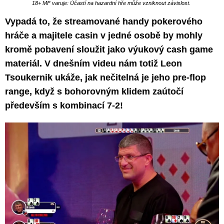
18+ MF varuje: Účastí na hazardní hře může vzniknout závislost.
Vypadá to, že streamované handy pokerového
hráče a majitele casin v jedné osobě by mohly
kromě pobavení sloužit jako výukový cash game
materiál. V dnešním videu nám totiž Leon
Tsoukernik ukáže, jak nečitelná je jeho pre-flop
range, když s bohorovným klidem zaútočí
především s kombinací 7-2!