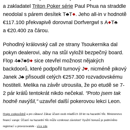
a zakladatel
Triton Poker série
Paul Phua na straddle
neodolal s párem desítek T
T
. Jeho all-in v hodnotě
€117.100 překvapivě dorovnal Dorfvergwl s A
T
a €20.400 za čárou.
Pohodlný královský call ze strany Tsoukernika dal
pokyn dealerovi, aby na stůl vyložil bezpečný board.
Flop 4
7
9
sice otevřel možnost nějakých
backdoorů, které podpořil turnový J
, nicméně pikový
Janek J
přisoudil celých €257.300 rozvadovskému
hostiteli. Melika na závěr utrousila, že po etudě se 7-
2 pár králů tentokrát nikdo nečekal.
"Proto jsem tak
hodně navýšil,"
uzavřel další pokerovou lekci Leon.
Hrajte zodpovědně
a pro zábavu! Zákaz účasti osob mladších 18 let na hazardní hře. Ministerstvo
financí varuje: Účastí na hazardní hře může vzniknout závislost! Využití bonusů je podmíněno
registrací u provozovatele -
více zde
.