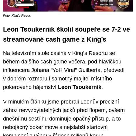
Foto: King’s Resort
Leon Tsoukernik školil soupeře se 7-2 ve
streamované cash game z King’s
Na televizním stole casina v King’s Resortu se
během dalšího cash game večera, pod hlavičkou
influencera Johana "YoH Viral" Guilberta, předvedl
v dobrém rozmaru i samotný majitel místního
pokerového hájemství
Leon Tsoukernik
.
V minulém článku
jsme probrali Leonův precizní
zához nevyzpytatelných jacků před flopem, ovšem
dnešnímu sestřihu dominuje opačný přístup, a to
nebojácný poker move s nejslabší startovní
kombinací a výhry v řádech milionů korun.