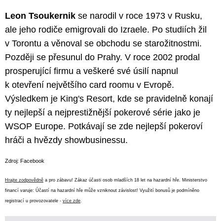
Leon Tsoukernik
se narodil v roce 1973 v Rusku,
ale jeho rodiče emigrovali do Izraele. Po studiích žil
v Torontu a věnoval se obchodu se starožitnostmi.
Později se přesunul do Prahy. V roce 2002 prodal
prosperující firmu a veškeré své úsilí napnul
k otevření největšího card roomu v Evropě.
Výsledkem je King's Resort, kde se pravidelně konají
ty nejlepší a nejprestižnější pokerové série jako je
WSOP Europe. Potkávají se zde nejlepší pokeroví
hráči a hvězdy showbusinessu.
Zdroj: Facebook
Hrajte zodpovědně
a pro zábavu! Zákaz účasti osob mladších 18 let na hazardní hře. Ministerstvo
financí varuje: Účastí na hazardní hře může vzniknout závislost! Využití bonusů je podmíněno
registrací u provozovatele -
více zde
.