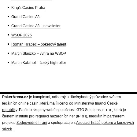
King's Casino Praha
Grand Casino Aš
Grand Casino Aš – newsletter
WSOP 2026
Roman Hrabec – pokerový talent
Martin Staszko – výhra na WSOP
Martin Kabrhel – český highroller
PokerArena.cz
je komplexní, odborný a důvěryhodný průvodce světem
legálních online casin, která mají licenci od
Ministerstva financí České
republiky
. Patří do skupiny webů společnosti GTO Solutions, s. r. o., která je
členem
Institutu pro regulaci hazardních her (IPRH)
, mediálním partnerem
projektu
Zodpovědné hraní
a spolupracuje s
Asociací hráčů pokeru a kurzových
sázek
.