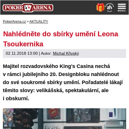
PokerArena.cz
>
AKTUALITY
Nahlédněte do sbírky umění Leona
Tsoukernika
02.11.2018 13:00
| Autor:
Michal Křivský
Majitel rozvadovského King's Casina nechá
v rámci jubilejního 20. Designbloku nahlédnout
do své soukromé sbírky umění. Pořadatelé lákají
těmito slovy: velikášská, spektakulární, ale
i obskurní.