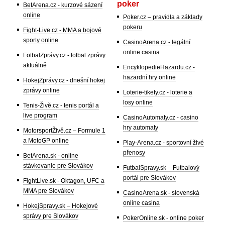
poker
BetArena.cz - kurzové sázení
online
Poker.cz – pravidla a základy
pokeru
Fight-Live.cz - MMA a bojové
sporty online
CasinoArena.cz - legální
online casina
FotbalZprávy.cz - fotbal zprávy
aktuálně
EncyklopedieHazardu.cz -
hazardní hry online
HokejZprávy.cz - dnešní hokej
zprávy online
Loterie-tikety.cz - loterie a
losy online
Tenis-Živě.cz - tenis portál a
live program
CasinoAutomaty.cz - casino
hry automaty
MotorsportŽivě.cz – Formule 1
a MotoGP online
Play-Arena.cz - sportovní živé
přenosy
BetArena.sk - online
stávkovanie pre Slovákov
FutbalSpravy.sk – Futbalový
portál pre Slovákov
FightLive.sk - Oktagon, UFC a
MMA pre Slovákov
CasinoArena.sk - slovenská
online casina
HokejSpravy.sk – Hokejové
správy pre Slovákov
PokerOnline.sk - online poker