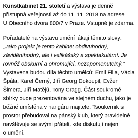
Kunstkabinet 21. století
a výstava je denně
přístupná veřejnosti až do 11. 11. 2018 na adrese
U Obecního dvora 800/7 v Praze. Vstupné je zdarma.
Pořadatelé na výstavu umění lákají těmito slovy:
„Jako projekt je tento kabinet obdivuhodný,
záviděníhodný, ale i velikášský a spektakulární. Je
rovněž obskurní a ohromující, nezapomenutelný.“
Vystavena budou díla těchto umělců: Emil Filla, Václa
Špála, Karel Černý, Jiří Georg Dokoupil, Evžen
Šimera, Jiří Matějů, Tony Cragg. Část soukromé
sbírky bude prezentována ve stejném duchu, jako je
běžně umístěna v hangáru majitele. Tsoukernik si
prostor přebudoval na pánský klub, který pravidelně
navštěvuje se svými přáteli, kde diskutují nejen
o umění.