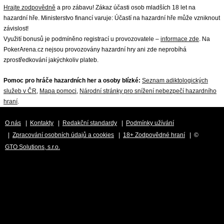
Hrajte zodpovědně
a pro zábavu! Zákaz účasti osob mladších 18 let na
hazardní hře. Ministerstvo financí varuje: Účastí na hazardní hře může vzniknout
závislost!
Využití bonusů je podmíněno registrací u provozovatele –
informace zde
. Na
PokerArena.cz nejsou provozovány hazardní hry ani zde neprobíhá
zprostředkování jakýchkoliv plateb.
Pomoc pro hráče hazardních her a osoby blízké:
Seznam adiktologických
služeb v ČR
,
Mapa pomoci
,
Národní stránky pro snížení nebezpečí hazardního
hraní
.
O nás
|
Kontakty
|
Redakční standardy
|
Podmínky užívání
|
Zpracování osobních údajů a cookies
|
18+ Zodpovědné hraní
| ©
GTO Solutions, s.r.o.