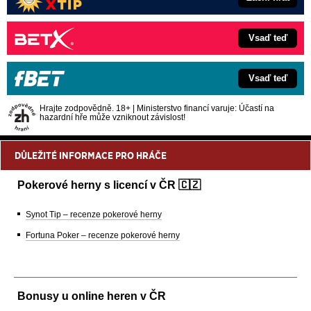
Vsaď teď
Vsaď teď
Hrajte zodpovědně. 18+ | Ministerstvo financí varuje: Účastí na
hazardní hře může vzniknout závislost!
DŮLEŽITÉ INFORMACE PRO HRÁČE
Pokerové herny s licencí v ČR 🇨🇿
Synot Tip – recenze pokerové herny
Fortuna Poker – recenze pokerové herny
Bonusy u online heren v ČR