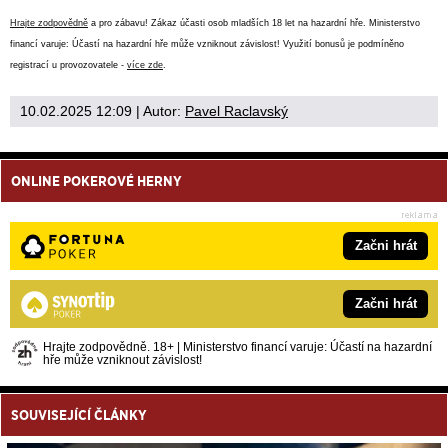
Hrajte zodpovědně
a pro zábavu! Zákaz účasti osob mladších 18 let na hazardní hře. Ministerstvo
financí varuje: Účastí na hazardní hře může vzniknout závislost! Využití bonusů je podmíněno
registrací u provozovatele -
více zde
.
10.02.2025 12:09
| Autor:
Pavel Raclavský
ONLINE POKEROVÉ HERNY
Začni hrát
Začni hrát
Hrajte zodpovědně. 18+ | Ministerstvo financí varuje: Účastí na hazardní
hře může vzniknout závislost!
SOUVISEJÍCÍ ČLÁNKY