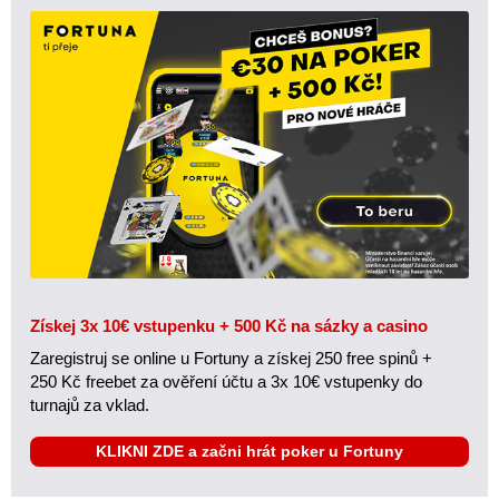
Získej 3x 10€ vstupenku + 500 Kč na sázky a casino
Zaregistruj se online u Fortuny a získej 250 free spinů +
250 Kč freebet za ověření účtu a 3x 10€ vstupenky do
turnajů za vklad.
KLIKNI ZDE a začni hrát poker u Fortuny