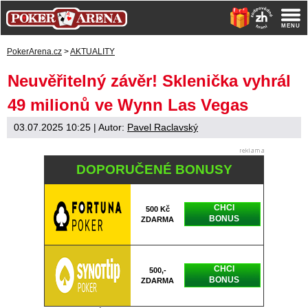
PokerArena.cz
>
AKTUALITY
Neuvěřitelný závěr! Sklenička vyhrál
49 milionů ve Wynn Las Vegas
03.07.2025 10:25
| Autor:
Pavel Raclavský
DOPORUČENÉ BONUSY
CHCI
500 Kč
BONUS
ZDARMA
CHCI
500,-
BONUS
ZDARMA