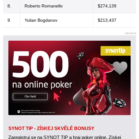
8.
Roberto Romanello
$274,139
9.
Yulian Bogdanov
$213,437
SYNOT TIP - ZÍSKEJ SKVĚLÉ BONUSY
Zaregistruj se na SYNOT TIP a hraj poker online. Získej