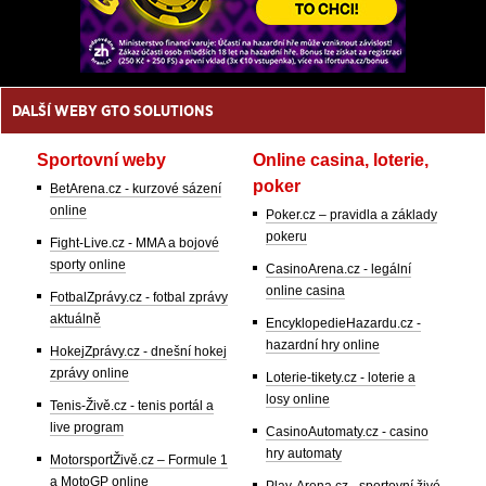
DALŠÍ WEBY GTO SOLUTIONS
Sportovní weby
Online casina, loterie,
poker
BetArena.cz - kurzové sázení
online
Poker.cz – pravidla a základy
pokeru
Fight-Live.cz - MMA a bojové
sporty online
CasinoArena.cz - legální
online casina
FotbalZprávy.cz - fotbal zprávy
aktuálně
EncyklopedieHazardu.cz -
hazardní hry online
HokejZprávy.cz - dnešní hokej
zprávy online
Loterie-tikety.cz - loterie a
losy online
Tenis-Živě.cz - tenis portál a
live program
CasinoAutomaty.cz - casino
hry automaty
MotorsportŽivě.cz – Formule 1
a MotoGP online