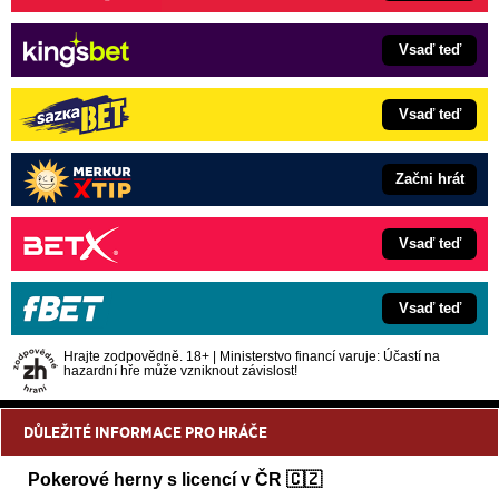
Vsaď teď
Vsaď teď
Začni hrát
Vsaď teď
Vsaď teď
Hrajte zodpovědně. 18+ | Ministerstvo financí varuje: Účastí na
hazardní hře může vzniknout závislost!
DŮLEŽITÉ INFORMACE PRO HRÁČE
Pokerové herny s licencí v ČR 🇨🇿