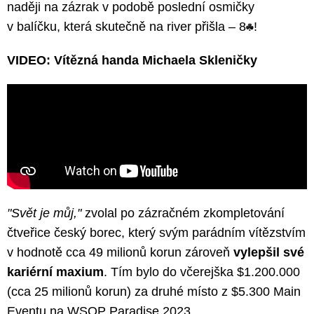
naději na zázrak v podobě poslední osmičky
v balíčku, která skutečně na river přišla – 8
!
VIDEO: Vítězná handa Michaela Skleničky
"Svět je můj,"
zvolal po zázračném zkompletování
čtveřice český borec, který svým parádním vítězstvím
v hodnotě cca 49 milionů korun zároveň
vylepšil své
kariérní maxium
. Tím bylo do včerejška $1.200.000
(cca 25 milionů korun) za druhé místo z $5.300 Main
Eventu na WSOP Paradise 2023.