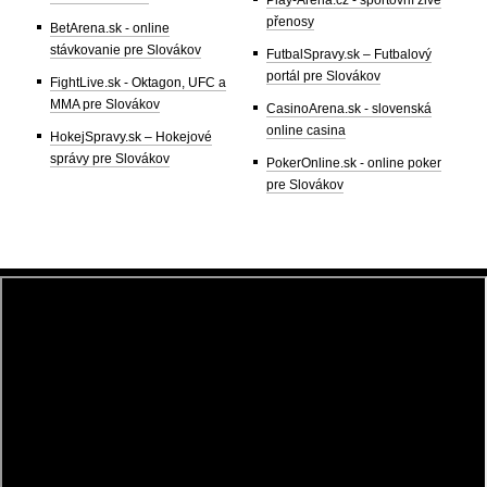
Play-Arena.cz - sportovní živé
přenosy
BetArena.sk - online
stávkovanie pre Slovákov
FutbalSpravy.sk – Futbalový
portál pre Slovákov
FightLive.sk - Oktagon, UFC a
MMA pre Slovákov
CasinoArena.sk - slovenská
online casina
HokejSpravy.sk – Hokejové
správy pre Slovákov
PokerOnline.sk - online poker
pre Slovákov