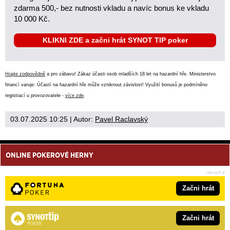
zdarma 500,- bez nutnosti vkladu a navíc bonus ke vkladu
10 000 Kč.
KLIKNI ZDE a začni hrát SYNOT TIP poker
Hrajte zodpovědně
a pro zábavu! Zákaz účasti osob mladších 18 let na hazardní hře. Ministerstvo
financí varuje: Účastí na hazardní hře může vzniknout závislost! Využití bonusů je podmíněno
registrací u provozovatele -
více zde
.
03.07.2025 10:25
| Autor:
Pavel Raclavský
ONLINE POKEROVÉ HERNY
Začni hrát
Začni hrát