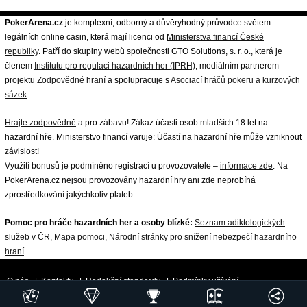
PokerArena.cz
je komplexní, odborný a důvěryhodný průvodce světem
legálních online casin, která mají licenci od
Ministerstva financí České
republiky
. Patří do skupiny webů společnosti GTO Solutions, s. r. o., která je
členem
Institutu pro regulaci hazardních her (IPRH)
, mediálním partnerem
projektu
Zodpovědné hraní
a spolupracuje s
Asociací hráčů pokeru a kurzových
sázek
.
Hrajte zodpovědně
a pro zábavu! Zákaz účasti osob mladších 18 let na
hazardní hře. Ministerstvo financí varuje: Účastí na hazardní hře může vzniknout
závislost!
Využití bonusů je podmíněno registrací u provozovatele –
informace zde
. Na
PokerArena.cz nejsou provozovány hazardní hry ani zde neprobíhá
zprostředkování jakýchkoliv plateb.
Pomoc pro hráče hazardních her a osoby blízké:
Seznam adiktologických
služeb v ČR
,
Mapa pomoci
,
Národní stránky pro snížení nebezpečí hazardního
hraní
.
O nás
|
Kontakty
|
Redakční standardy
|
Podmínky užívání
|
Zpracování osobních údajů a cookies
|
18+ Zodpovědné hraní
| ©