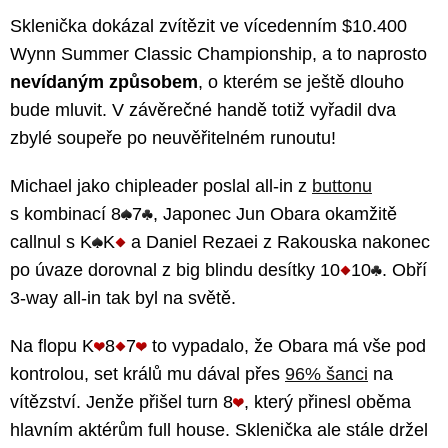
Sklenička dokázal zvítězit ve vícedenním $10.400
Wynn Summer Classic Championship, a to naprosto
nevídaným způsobem
, o kterém se ještě dlouho
bude mluvit. V závěrečné handě totiž vyřadil dva
zbylé soupeře po neuvěřitelném runoutu!
Michael jako chipleader poslal all-in z
buttonu
s kombinací 8
7
, Japonec Jun Obara okamžitě
callnul s K
K
a Daniel Rezaei z Rakouska nakonec
po úvaze dorovnal z big blindu desítky 10
10
. Obří
3-way all-in tak byl na světě.
Na flopu K
8
7
to vypadalo, že Obara má vše pod
kontrolou, set králů mu dával přes
96% šanci
na
vítězství. Jenže přišel turn 8
, který přinesl oběma
hlavním aktérům full house. Sklenička ale stále držel