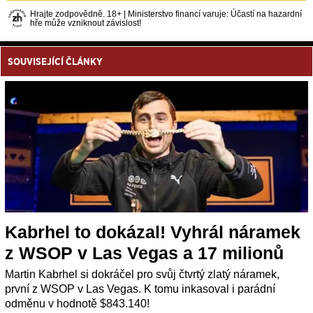
Hrajte zodpovědně. 18+ | Ministerstvo financí varuje: Účastí na hazardní
hře může vzniknout závislost!
SOUVISEJÍCÍ ČLÁNKY
Kabrhel to dokázal! Vyhrál náramek
z WSOP v Las Vegas a 17 milionů
Martin Kabrhel si dokráčel pro svůj čtvrtý zlatý náramek,
první z WSOP v Las Vegas. K tomu inkasoval i parádní
odměnu v hodnotě $843.140!