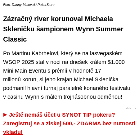
Foto: Danny Maxwell / PokerStars
Zázračný river korunoval Michaela
Skleničku šampionem Wynn Summer
Classic
Po Martinu Kabrhelovi, který se na lasvegaském
WSOP 2025 stal v noci na dnešek králem $1.000
Mini Main Eventu s prémií v hodnotě 17
milionů korun, si jeho krajan Michael Sklenička
podmanil hlavní turnaj paralelně konaného festivalu
v casinu Wynn s málem trojnásobnou odměnou!
Ještě nemáš účet u SYNOT TIP pokeru?
Zaregistruj se a získej 500,- ZDARMA bez nutnosti
vkladu!