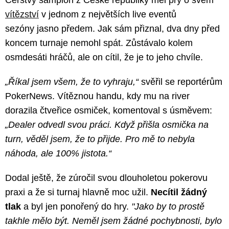
Čerstvý šampion z České republiky měl prý o svém
vítězství
v jednom z největších live eventů
sezóny jasno předem. Jak sám přiznal, dva dny před
koncem turnaje nemohl spát. Zůstávalo kolem
osmdesáti hráčů, ale on cítil, že je to jeho chvíle.
„Říkal jsem všem, že to vyhraju,“
svěřil se reportérům
PokerNews. Vítěznou handu, kdy mu na river
dorazila čtveřice osmiček, komentoval s úsměvem:
„Dealer odvedl svou práci. Když přišla osmička na
turn, věděl jsem, že to přijde. Pro mě to nebyla
náhoda, ale 100% jistota.“
Dodal ještě, že zúročil svou dlouholetou pokerovu
praxi a že si turnaj hlavně moc užil.
Necítil žádný
tlak
a byl jen ponořený do hry.
"Jako by to prostě
takhle mělo být. Neměl jsem žádné pochybnosti, bylo