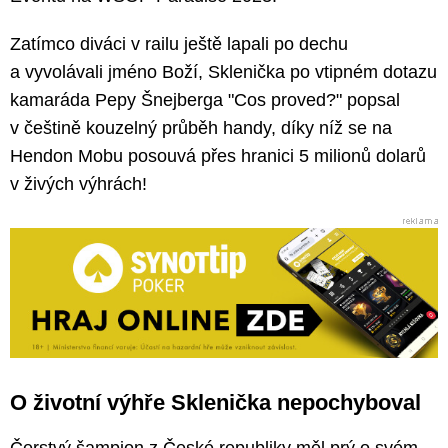
Zatímco diváci v railu ještě lapali po dechu
a vyvolávali jméno Boží, Sklenička po vtipném dotazu
kamaráda Pepy Šnejberga "Cos proved?" popsal
v češtině kouzelný průběh handy, díky níž se na
Hendon Mobu posouvá přes hranici 5 milionů dolarů
v živých výhrách!
O životní výhře Sklenička nepochyboval