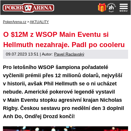
PokerArena.cz
>
AKTUALITY
O $12M z WSOP Main Eventu si
Hellmuth nezahraje. Padl po cooleru
09.07.2023 13:51
| Autor:
Pavel Raclavský
Pro letošního WSOP šampiona pořadatelé
vyčlenili prémii přes 12 milionů dolarů, nejvyšší
v historii, avšak Phil Hellmuth se o ni ucházet
nebude. Americké pokerové legendě vystavil
v Main Eventu stopku agresivní krajan Nicholas
Rigby. Českou sestavu pro nedělní den 3 doplnil
Anh Do, Ondřej Drozd končí!