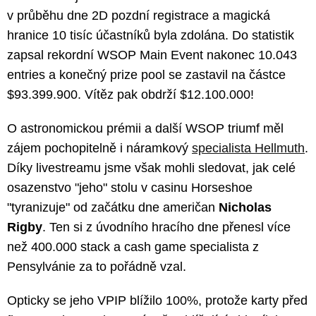
v průběhu dne 2D pozdní registrace a magická
hranice 10 tisíc účastníků byla zdolána. Do statistik
zapsal rekordní WSOP Main Event nakonec 10.043
entries a konečný prize pool se zastavil na částce
$93.399.900. Vítěz pak obdrží $12.100.000!
O astronomickou prémii a další WSOP triumf měl
zájem pochopitelně i náramkový
specialista Hellmuth
.
Díky livestreamu jsme však mohli sledovat, jak celé
osazenstvo "jeho" stolu v casinu Horseshoe
"tyranizuje" od začátku dne američan
Nicholas
Rigby
. Ten si z úvodního hracího dne přenesl více
než 400.000 stack a cash game specialista z
Pensylvánie za to pořádně vzal.
Opticky se jeho VPIP blížilo 100%, protože karty před