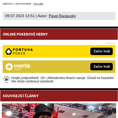
registrací u provozovatele -
více zde
.
09.07.2023 13:51
| Autor:
Pavel Raclavský
ONLINE POKEROVÉ HERNY
Začni hrát
Začni hrát
Hrajte zodpovědně. 18+ | Ministerstvo financí varuje: Účastí na hazardní
hře může vzniknout závislost!
SOUVISEJÍCÍ ČLÁNKY