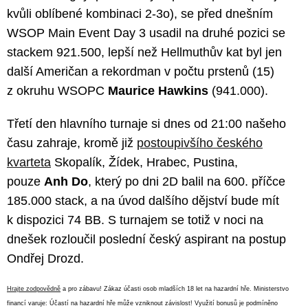
kvůli oblíbené kombinaci 2-3o), se před dnešním
WSOP Main Event Day 3 usadil na druhé pozici se
stackem 921.500, lepší než Hellmuthův kat byl jen
další Američan a rekordman v počtu prstenů (15)
z okruhu WSOPC
Maurice Hawkins
(941.000).
Třetí den hlavního turnaje si dnes od 21:00 našeho
času zahraje, kromě již
postoupivšího českého
kvarteta
Skopalík, Žídek, Hrabec, Pustina,
pouze
Anh Do
, který po dni 2D balil na 600. příčce
185.000 stack, a na úvod dalšího dějství bude mít
k dispozici 74 BB. S turnajem se totiž v noci na
dnešek rozloučil poslední český aspirant na postup
Ondřej Drozd.
Hrajte zodpovědně
a pro zábavu! Zákaz účasti osob mladších 18 let na hazardní hře. Ministerstvo
financí varuje: Účastí na hazardní hře může vzniknout závislost! Využití bonusů je podmíněno