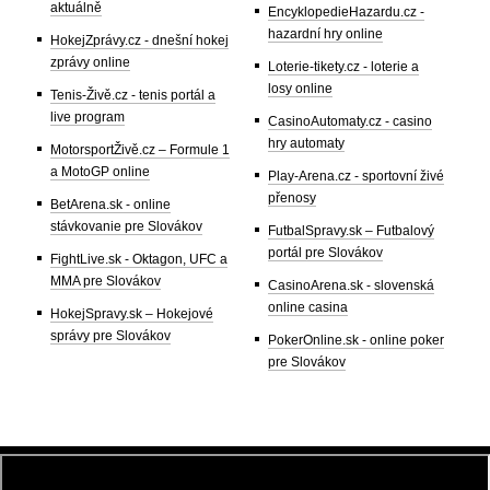
aktuálně
EncyklopedieHazardu.cz -
hazardní hry online
HokejZprávy.cz - dnešní hokej
zprávy online
Loterie-tikety.cz - loterie a
losy online
Tenis-Živě.cz - tenis portál a
live program
CasinoAutomaty.cz - casino
hry automaty
MotorsportŽivě.cz – Formule 1
a MotoGP online
Play-Arena.cz - sportovní živé
přenosy
BetArena.sk - online
stávkovanie pre Slovákov
FutbalSpravy.sk – Futbalový
portál pre Slovákov
FightLive.sk - Oktagon, UFC a
MMA pre Slovákov
CasinoArena.sk - slovenská
online casina
HokejSpravy.sk – Hokejové
správy pre Slovákov
PokerOnline.sk - online poker
pre Slovákov