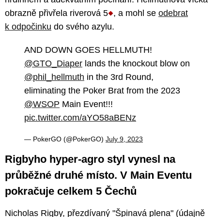
obrazně přivřela riverová 5
, a mohl se
odebrat
k odpočinku
do svého azylu.
AND DOWN GOES HELLMUTH!
@GTO_Diaper
lands the knockout blow on
@phil_hellmuth
in the 3rd Round,
eliminating the Poker Brat from the 2023
@WSOP
Main Event!!!
pic.twitter.com/aYO58aBENz
— PokerGO (@PokerGO)
July 9, 2023
Rigbyho hyper-agro styl vynesl na
průběžné druhé místo. V Main Eventu
pokračuje celkem 5 Čechů
Nicholas Rigby, přezdívaný "Špinavá plena" (údajně