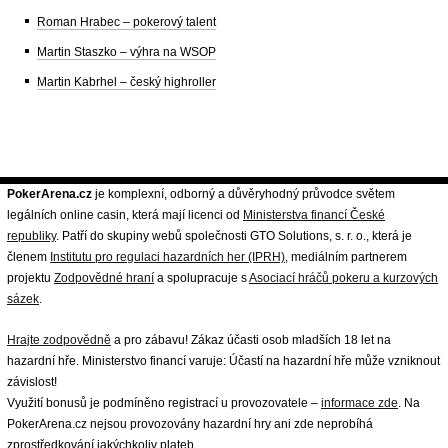
Roman Hrabec – pokerový talent
Martin Staszko – výhra na WSOP
Martin Kabrhel – český highroller
PokerArena.cz
je komplexní, odborný a důvěryhodný průvodce světem
legálních online casin, která mají licenci od
Ministerstva financí České
republiky
. Patří do skupiny webů společnosti GTO Solutions, s. r. o., která je
členem
Institutu pro regulaci hazardních her (IPRH)
, mediálním partnerem
projektu
Zodpovědné hraní
a spolupracuje s
Asociací hráčů pokeru a kurzových
sázek
.
Hrajte zodpovědně
a pro zábavu! Zákaz účasti osob mladších 18 let na
hazardní hře. Ministerstvo financí varuje: Účastí na hazardní hře může vzniknout
závislost!
Využití bonusů je podmíněno registrací u provozovatele –
informace zde
. Na
PokerArena.cz nejsou provozovány hazardní hry ani zde neprobíhá
zprostředkování jakýchkoliv plateb.