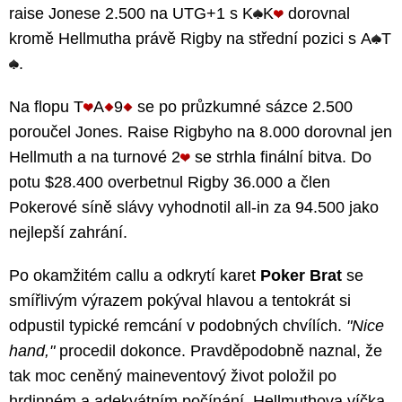
raise Jonese 2.500 na UTG+1 s K
K
dorovnal
kromě Hellmutha právě Rigby na střední pozici s A
T
.
Na flopu T
A
9
se po průzkumné sázce 2.500
poroučel Jones. Raise Rigbyho na 8.000 dorovnal jen
Hellmuth a na turnové 2
se strhla finální bitva. Do
potu $28.400 overbetnul Rigby 36.000 a člen
Pokerové síně slávy vyhodnotil all-in za 94.500 jako
nejlepší zahrání.
Po okamžitém callu a odkrytí karet
Poker Brat
se
smířlivým výrazem pokýval hlavou a tentokrát si
odpustil typické remcání v podobných chvílích.
"Nice
hand,"
procedil dokonce. Pravděpodobně naznal, že
tak moc ceněný maineventový život položil po
hrdinném a adekvátním počínání. Hellmuthova víčka