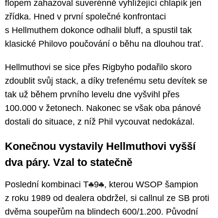
flopem zahazoval suverénně vyhlížející chlapík jen
zřídka. Hned v první společné konfrontaci
s Hellmuthem dokonce odhalil bluff, a spustil tak
klasické Philovo poučování o běhu na dlouhou trať.
Hellmuthovi se sice přes Rigbyho podařilo skoro
zdoublit svůj stack, a díky trefenému setu devítek se
tak už během prvního levelu dne vyšvihl přes
100.000 v žetonech. Nakonec se však oba pánové
dostali do situace, z níž Phil vycouvat nedokázal.
Konečnou vystavily Hellmuthovi vyšší
dva páry. Vzal to statečně
Poslední kombinaci T
9
, kterou WSOP šampion
z roku 1989 od dealera obdržel, si callnul ze SB proti
dvěma soupeřům na blindech 600/1.200. Původní