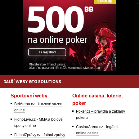
DALŠÍ WEBY GTO SOLUTIONS
Sportovní weby
Online casina, loterie,
poker
BetArena.cz - kurzové sázení
online
Poker.cz – pravidla a základy
pokeru
Fight-Live.cz - MMA a bojové
sporty online
CasinoArena.cz - legální
online casina
FotbalZprávy.cz - fotbal zprávy