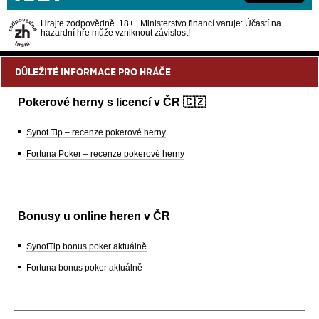
Hrajte zodpovědně. 18+ | Ministerstvo financí varuje: Účastí na
hazardní hře může vzniknout závislost!
DŮLEŽITÉ INFORMACE PRO HRÁČE
Pokerové herny s licencí v ČR 🇨🇿
Synot Tip – recenze pokerové herny
Fortuna Poker – recenze pokerové herny
Bonusy u online heren v ČR
SynotTip bonus poker aktuálně
Fortuna bonus poker aktuálně