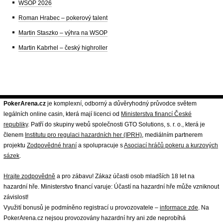
WSOP 2026
Roman Hrabec – pokerový talent
Martin Staszko – výhra na WSOP
Martin Kabrhel – český highroller
PokerArena.cz
je komplexní, odborný a důvěryhodný průvodce světem
legálních online casin, která mají licenci od
Ministerstva financí České
republiky
. Patří do skupiny webů společnosti GTO Solutions, s. r. o., která je
členem
Institutu pro regulaci hazardních her (IPRH)
, mediálním partnerem
projektu
Zodpovědné hraní
a spolupracuje s
Asociací hráčů pokeru a kurzových
sázek
.
Hrajte zodpovědně
a pro zábavu! Zákaz účasti osob mladších 18 let na
hazardní hře. Ministerstvo financí varuje: Účastí na hazardní hře může vzniknout
závislost!
Využití bonusů je podmíněno registrací u provozovatele –
informace zde
. Na
PokerArena.cz nejsou provozovány hazardní hry ani zde neprobíhá