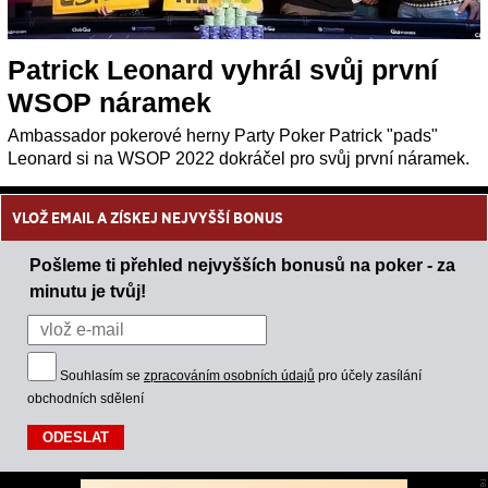
Patrick Leonard vyhrál svůj první
WSOP náramek
Ambassador pokerové herny Party Poker Patrick "pads"
Leonard si na WSOP 2022 dokráčel pro svůj první náramek.
VLOŽ EMAIL A ZÍSKEJ NEJVYŠŠÍ BONUS
Pošleme ti přehled nejvyšších bonusů na poker - za
minutu je tvůj!
Souhlasím se
zpracováním osobních údajů
pro účely zasílání
obchodních sdělení