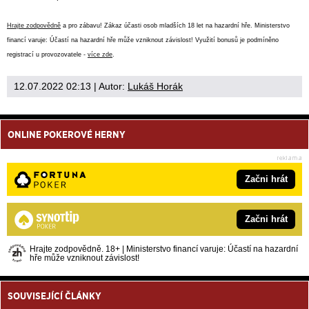
Hrajte zodpovědně
a pro zábavu! Zákaz účasti osob mladších 18 let na hazardní hře. Ministerstvo
financí varuje: Účastí na hazardní hře může vzniknout závislost! Využití bonusů je podmíněno
registrací u provozovatele -
více zde
.
12.07.2022 02:13
| Autor:
Lukáš Horák
ONLINE POKEROVÉ HERNY
Začni hrát
Začni hrát
Hrajte zodpovědně. 18+ | Ministerstvo financí varuje: Účastí na hazardní
hře může vzniknout závislost!
SOUVISEJÍCÍ ČLÁNKY