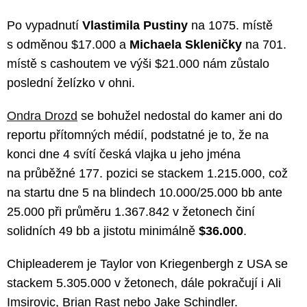
Po vypadnutí
Vlastimila Pustiny
na 1075. místě
s odměnou $17.000 a
Michaela Skleničky
na 701.
místě s cashoutem ve výši $21.000 nám zůstalo
poslední želízko v ohni.
Ondra Drozd
se bohužel nedostal do kamer ani do
reportu přítomných médií, podstatné je to, že na
konci dne 4 svítí česká vlajka u jeho jména
na průběžné 177. pozici se stackem 1.215.000, což
na startu dne 5 na blindech 10.000/25.000 bb ante
25.000 při průměru 1.367.842 v žetonech činí
solidních 49 bb a jistotu minimálně
$36.000
.
Chipleaderem je Taylor von Kriegenbergh z USA se
stackem 5.305.000 v žetonech, dále pokračují i Ali
Imsirovic, Brian Rast nebo Jake Schindler.