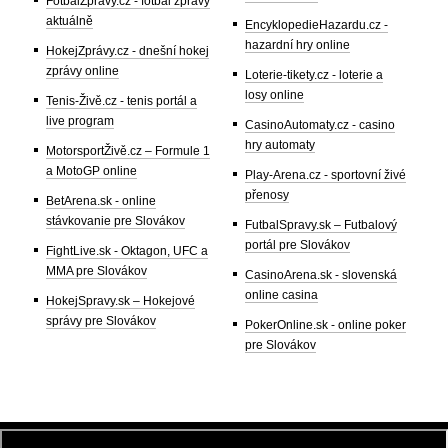
FotbalZprávy.cz - fotbal zprávy
aktuálně
EncyklopedieHazardu.cz -
hazardní hry online
HokejZprávy.cz - dnešní hokej
zprávy online
Loterie-tikety.cz - loterie a
losy online
Tenis-Živě.cz - tenis portál a
live program
CasinoAutomaty.cz - casino
hry automaty
MotorsportŽivě.cz – Formule 1
a MotoGP online
Play-Arena.cz - sportovní živé
přenosy
BetArena.sk - online
stávkovanie pre Slovákov
FutbalSpravy.sk – Futbalový
portál pre Slovákov
FightLive.sk - Oktagon, UFC a
MMA pre Slovákov
CasinoArena.sk - slovenská
online casina
HokejSpravy.sk – Hokejové
správy pre Slovákov
PokerOnline.sk - online poker
pre Slovákov