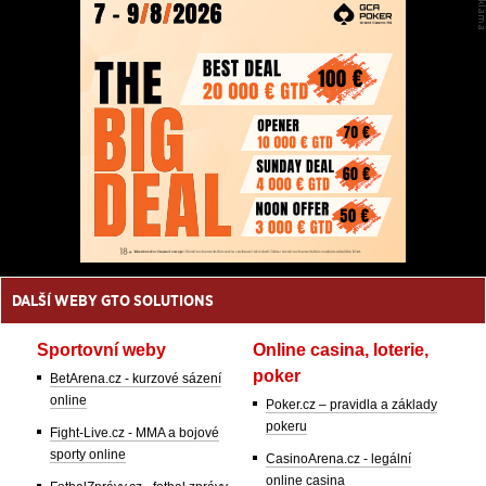
DALŠÍ WEBY GTO SOLUTIONS
Sportovní weby
Online casina, loterie,
poker
BetArena.cz - kurzové sázení
online
Poker.cz – pravidla a základy
pokeru
Fight-Live.cz - MMA a bojové
sporty online
CasinoArena.cz - legální
online casina