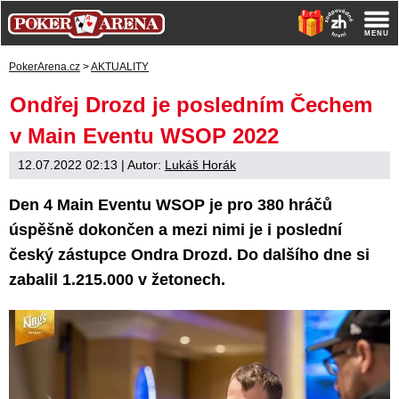
PokerArena.cz
>
AKTUALITY
Ondřej Drozd je posledním Čechem
v Main Eventu WSOP 2022
12.07.2022 02:13
| Autor:
Lukáš Horák
Den 4 Main Eventu WSOP je pro 380 hráčů
úspěšně dokončen a mezi nimi je i poslední
český zástupce Ondra Drozd. Do dalšího dne si
zabalil 1.215.000 v žetonech.