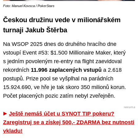
Foto: Manuel Kovsca / PokerStars
Českou družinu vede v milionářském
turnaji Jakub Štěrba
Na WSOP 2025 dnes do druhého hracího dne
vstoupí Event #53: $1.500 Millionaire Maker, který
s jedním povoleným re-entry na flight zaevidoval
rekordních
11.996 zaplacených vstupů
a 2.618
postupů. Prize pool se vyšplhal na parádních
15.924.690, ve hře je tak skoro 350 milionů korun.
Počet placených pozic zatím nebyl zveřejněn.
Ještě nemáš účet u SYNOT TIP pokeru?
Zaregistruj se a získej 500,- ZDARMA bez nutnosti
vkladu!