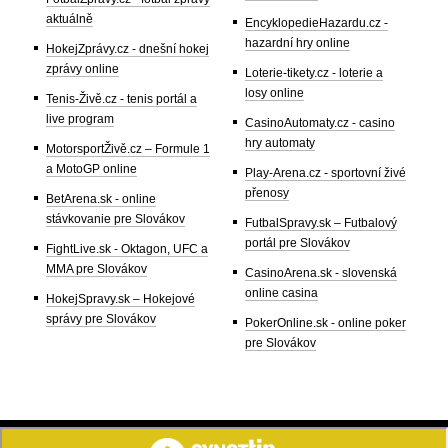
aktuálně
EncyklopedieHazardu.cz -
hazardní hry online
HokejZprávy.cz - dnešní hokej
zprávy online
Loterie-tikety.cz - loterie a
losy online
Tenis-Živě.cz - tenis portál a
live program
CasinoAutomaty.cz - casino
hry automaty
MotorsportŽivě.cz – Formule 1
a MotoGP online
Play-Arena.cz - sportovní živé
přenosy
BetArena.sk - online
stávkovanie pre Slovákov
FutbalSpravy.sk – Futbalový
portál pre Slovákov
FightLive.sk - Oktagon, UFC a
MMA pre Slovákov
CasinoArena.sk - slovenská
online casina
HokejSpravy.sk – Hokejové
správy pre Slovákov
PokerOnline.sk - online poker
pre Slovákov