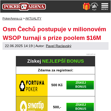
PokerArena.cz
>
AKTUALITY
Osm Čechů postupuje v milionovém
WSOP turnaji s prize poolem $16M
22.06.2025 14:19
| Autor:
Pavel Raclavský
Získej
NEJLEPŠÍ BONUS
Zdarma za registraci:
ZÍSKEJ
500 Kč
BONUS
ZÍSKEJ
500,-
BONUS