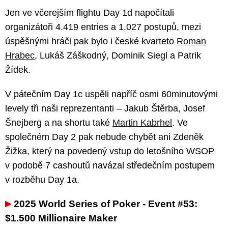
Jen ve včerejším flightu Day 1d napočítali
organizátoři 4.419 entries a 1.027 postupů, mezi
úspěšnými hráči pak bylo i české kvarteto
Roman
Hrabec
, Lukáš Záškodný, Dominik Siegl a Patrik
Žídek.
V pátečním Day 1c uspěli napříč osmi 60minutovými
levely tři naši reprezentanti – Jakub Štěrba, Josef
Šnejberg a na shortu také
Martin Kabrhel
. Ve
společném Day 2 pak nebude chybět ani Zdeněk
Žižka, který na povedený vstup do letošního WSOP
v podobě 7 cashoutů navázal středečním postupem
v rozběhu Day 1a.
2025 World Series of Poker - Event #53:
$1.500 Millionaire Maker