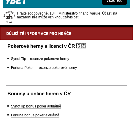
Vsaď teď
Hrajte zodpovědně. 18+ | Ministerstvo financí varuje: Účastí na
hazardní hře může vzniknout závislost!
DŮLEŽITÉ INFORMACE PRO HRÁČE
Pokerové herny s licencí v ČR 🇨🇿
Synot Tip – recenze pokerové herny
Fortuna Poker – recenze pokerové herny
Bonusy u online heren v ČR
SynotTip bonus poker aktuálně
Fortuna bonus poker aktuálně