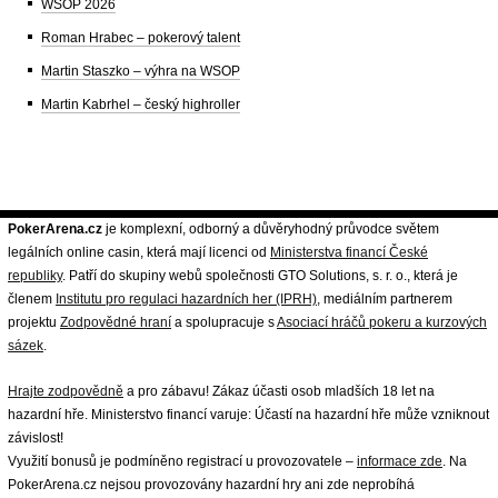
WSOP 2026
Roman Hrabec – pokerový talent
Martin Staszko – výhra na WSOP
Martin Kabrhel – český highroller
PokerArena.cz
je komplexní, odborný a důvěryhodný průvodce světem
legálních online casin, která mají licenci od
Ministerstva financí České
republiky
. Patří do skupiny webů společnosti GTO Solutions, s. r. o., která je
členem
Institutu pro regulaci hazardních her (IPRH)
, mediálním partnerem
projektu
Zodpovědné hraní
a spolupracuje s
Asociací hráčů pokeru a kurzových
sázek
.
Hrajte zodpovědně
a pro zábavu! Zákaz účasti osob mladších 18 let na
hazardní hře. Ministerstvo financí varuje: Účastí na hazardní hře může vzniknout
závislost!
Využití bonusů je podmíněno registrací u provozovatele –
informace zde
. Na
PokerArena.cz nejsou provozovány hazardní hry ani zde neprobíhá