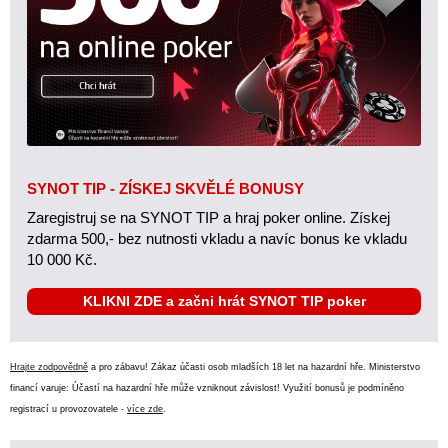
SYNOT TIP - ZÍSKEJ SKVĚLÉ BONUSY
Zaregistruj se na SYNOT TIP a hraj poker online. Získej
zdarma 500,- bez nutnosti vkladu a navíc bonus ke vkladu
10 000 Kč.
KLIKNI ZDE a začni hrát SYNOT TIP poker
Hrajte zodpovědně
a pro zábavu! Zákaz účasti osob mladších 18 let na hazardní hře. Ministerstvo
financí varuje: Účastí na hazardní hře může vzniknout závislost! Využití bonusů je podmíněno
registrací u provozovatele -
více zde
.