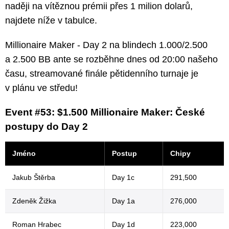
naději na vítěznou prémii přes 1 milion dolarů,
najdete níže v tabulce.
Millionaire Maker - Day 2 na blindech 1.000/2.500
a 2.500 BB ante se rozběhne dnes od 20:00 našeho
času, streamované finále pětidenního turnaje je
v plánu ve středu!
Event #53: $1.500 Millionaire Maker: České
postupy do Day 2
Jméno
Postup
Chipy
Jakub Štěrba
Day 1c
291,500
Zdeněk Žižka
Day 1a
276,000
Roman Hrabec
Day 1d
223,000