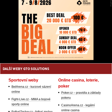
DALŠÍ WEBY GTO SOLUTIONS
Sportovní weby
Online casina, loterie,
poker
BetArena.cz - kurzové sázení
online
Poker.cz – pravidla a základy
pokeru
Fight-Live.cz - MMA a bojové
sporty online
CasinoArena.cz - legální
online casina
FotbalZprávy.cz - fotbal zprávy