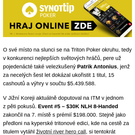
O své místo na slunci se na Triton Poker okruhu, tedy
v konkurenci nejlepších světových hráčů, pere už
pojedenácté také velezkušený
Patrik Antonius
, jenž
za necelých šest let dokázal ukořistit 1 titul, 15
cashoutů a výhry v součtu $5.439.588.
V Jižní Koreji aktuálně doputoval na ITM v jednom
z pěti pokusů.
Event #5 – $30K NLH 8-Handed
zakončil na 7. místě s prémií $198.000. Stejně jako
předloni na kyperské tritonové edici, kde na cestě za
titulem vytáhl
životní river hero call
, si tentokrát