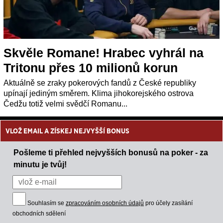
Skvěle Romane! Hrabec vyhrál na
Tritonu přes 10 milionů korun
Aktuálně se zraky pokerových fandů z České republiky
upínají jediným směrem. Klima jihokorejského ostrova
Čedžu totiž velmi svědčí Romanu...
VLOŽ EMAIL A ZÍSKEJ NEJVYŠŠÍ BONUS
Pošleme ti přehled nejvyšších bonusů na poker - za
minutu je tvůj!
Souhlasím se
zpracováním osobních údajů
pro účely zasílání
obchodních sdělení