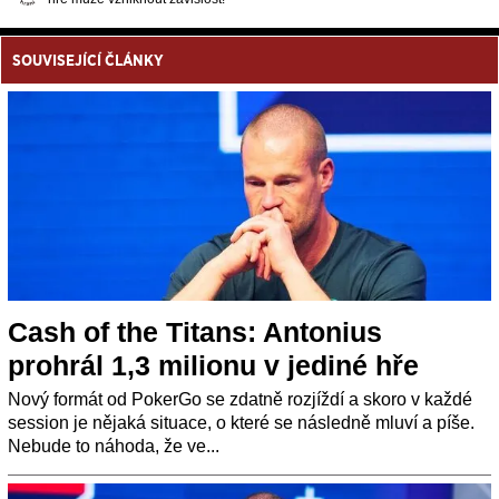
SOUVISEJÍCÍ ČLÁNKY
Cash of the Titans: Antonius
prohrál 1,3 milionu v jediné hře
Nový formát od PokerGo se zdatně rozjíždí a skoro v každé
session je nějaká situace, o které se následně mluví a píše.
Nebude to náhoda, že ve...