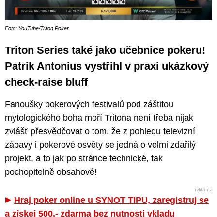
Foto: YouTube/Triton Poker
Triton Series také jako učebnice pokeru!
Patrik Antonius vystřihl v praxi ukázkový
check-raise bluff
Fanoušky pokerových festivalů pod záštitou
mytologického boha moří Tritona není třeba nijak
zvlášť přesvědčovat o tom, že z pohledu televizní
zábavy i pokerové osvěty se jedná o velmi zdařilý
projekt, a to jak po stránce technické, tak
pochopitelně obsahové!
Hraj poker online u SYNOT TIPU, zaregistruj se
a získej 500,- zdarma bez nutnosti vkladu