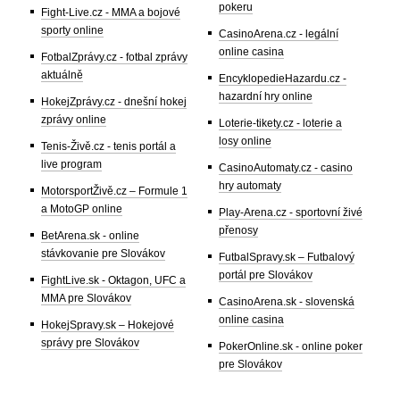
pokeru
Fight-Live.cz - MMA a bojové
sporty online
CasinoArena.cz - legální
online casina
FotbalZprávy.cz - fotbal zprávy
aktuálně
EncyklopedieHazardu.cz -
hazardní hry online
HokejZprávy.cz - dnešní hokej
zprávy online
Loterie-tikety.cz - loterie a
losy online
Tenis-Živě.cz - tenis portál a
live program
CasinoAutomaty.cz - casino
hry automaty
MotorsportŽivě.cz – Formule 1
a MotoGP online
Play-Arena.cz - sportovní živé
přenosy
BetArena.sk - online
stávkovanie pre Slovákov
FutbalSpravy.sk – Futbalový
portál pre Slovákov
FightLive.sk - Oktagon, UFC a
MMA pre Slovákov
CasinoArena.sk - slovenská
online casina
HokejSpravy.sk – Hokejové
správy pre Slovákov
PokerOnline.sk - online poker
pre Slovákov