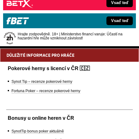
Vsaď teď
Vsaď teď
Hrajte zodpovědně. 18+ | Ministerstvo financí varuje: Účastí na
hazardní hře může vzniknout závislost!
DŮLEŽITÉ INFORMACE PRO HRÁČE
Pokerové herny s licencí v ČR 🇨🇿
Synot Tip – recenze pokerové herny
Fortuna Poker – recenze pokerové herny
Bonusy u online heren v ČR
SynotTip bonus poker aktuálně