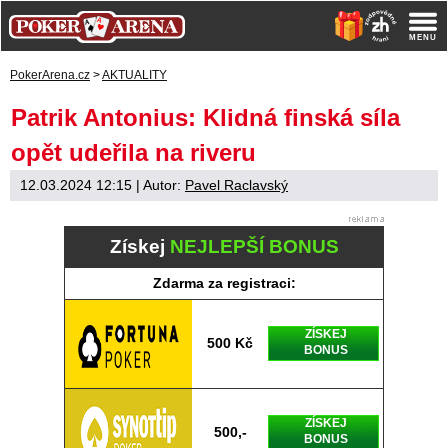
PokerArena.cz
>
AKTUALITY
Patrik Antonius: Klidná finská síla
opět udeřila na riveru
12.03.2024 12:15
| Autor:
Pavel Raclavský
Získej
NEJLEPŠÍ BONUS
Zdarma za registraci:
ZÍSKEJ
500 Kč
BONUS
ZÍSKEJ
500,-
BONUS