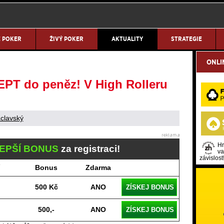
E POKER
ŽIVÝ POKER
AKTUALITY
STRATEGIE
ONLI
 EPT do peněz! V High Rolleru
clavský
Hr
EPŠÍ BONUS
za registraci!
va
závislost
Bonus
Zdarma
500 Kč
ANO
ZÍSKEJ BONUS
500,-
ANO
ZÍSKEJ BONUS