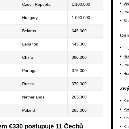
Sez
Czech Republic
1.100.000
Pok
Hungary
1.090.000
Str
Belarus
645.000
Onl
Lebanon
445.000
Leg
Hrá
China
380.000
Pok
Portugal
375.000
Hra
Russia
370.000
Živ
Netherlands
265.000
Kam
Pok
Poland
265.000
Kin
nem €330 postupuje 11 Čechů
Kin