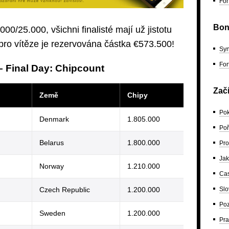
For
Bon
00/25.000, všichni finalisté mají už jistotu
ro vítěze je rezervována částka €573.500!
Syn
For
– Final Day: Chipcount
Zač
Země
Chipy
Pok
Denmark
1.805.000
Poř
Belarus
1.800.000
Pro
Jak
Norway
1.210.000
Cas
Czech Republic
1.200.000
Slo
Poz
Sweden
1.200.000
Pra