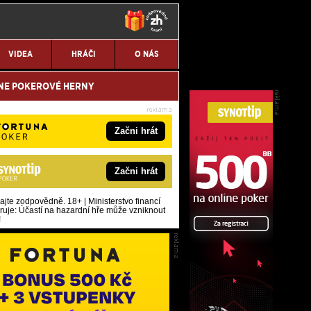
VIDEA
HRÁČI
O NÁS
NE POKEROVÉ HERNY
Začni hrát
Začni hrát
ajte zodpovědně. 18+ | Ministerstvo financí
ruje: Účastí na hazardní hře může vzniknout
!