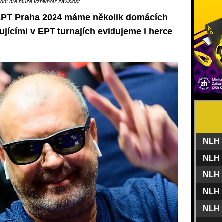
rdní hře může vzniknout závislost.
EPT Praha 2024 máme několik domácích
ujícími v EPT turnajích evidujeme i herce