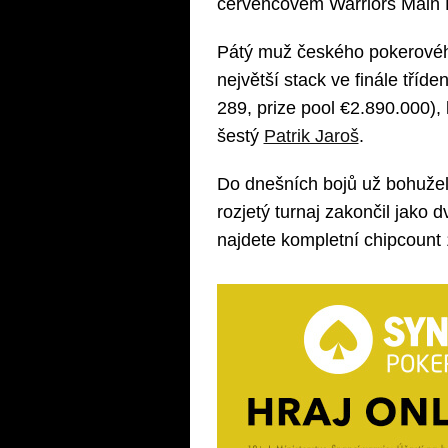
červencovém Warriors Main E
Pátý muž českého pokerového 
největší stack ve finále tříd
289, prize pool €2.890.000),
šestý
Patrik Jaroš
.
Do dnešních bojů už bohuž
rozjetý turnaj zakončil jako
najdete kompletní chipcount 