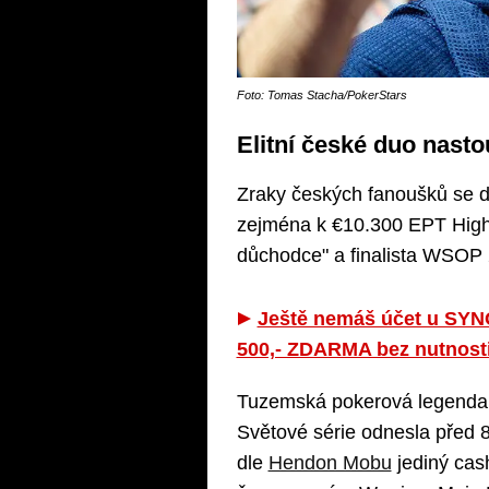
Foto: Tomas Stacha/PokerStars
Elitní české duo nasto
Zraky českých fanoušků se d
zejména k €10.300 EPT High R
důchodce" a finalista WSOP 
Ještě nemáš účet u SYNO
500,- ZDARMA bez nutnosti
Tuzemská pokerová legenda, 
Světové série odnesla před 8
dle
Hendon Mobu
jediný cas