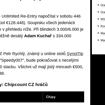
Gra
Gra
Unlimited Re-Entry napočítal v sobotu 446
WS
pool €128.448). Soupisku všech jedenácti
Rom
 přehledu níže. Při blindech 3.000/6.000 je
Mar
běžně desátý
Adam Kuchař
s 334.000
Mar
č Petr Rychlý, známý u online stolů
SynotTip
"Speedy007", bude pokračovat s necelými
0 stacku. Všichni už mají jistý mincash €500,
38.
y: Chipcount CZ hráčů
Chipy