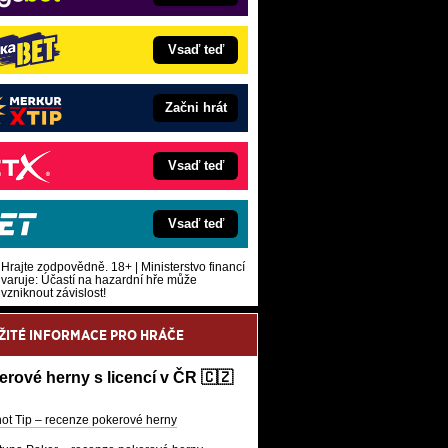
Vsaď teď
Začni hrát
Vsaď teď
Vsaď teď
Hrajte zodpovědně. 18+ | Ministerstvo financí
varuje: Účastí na hazardní hře může
vzniknout závislost!
ŽITÉ INFORMACE PRO HRÁČE
erové herny s licencí v ČR 🇨🇿
ot Tip – recenze pokerové herny