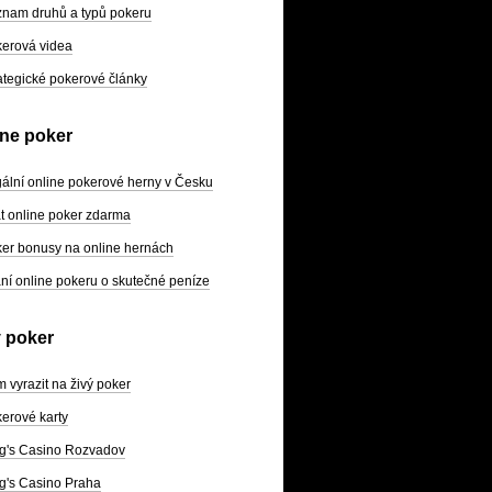
nam druhů a typů pokeru
erová videa
ategické pokerové články
ine poker
ální online pokerové herny v Česku
t online poker zdarma
er bonusy na online hernách
ní online pokeru o skutečné peníze
ý poker
 vyrazit na živý poker
erové karty
g's Casino Rozvadov
g's Casino Praha