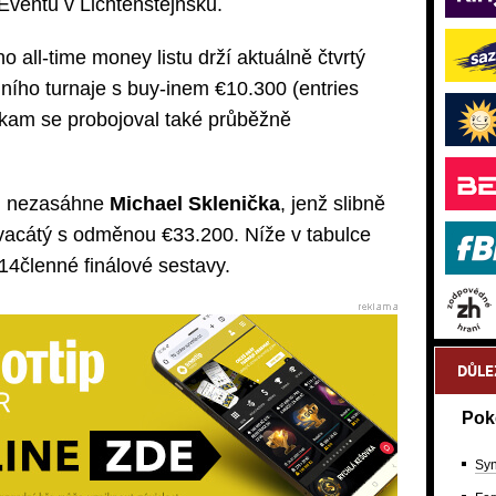
ventu v Lichtenštejnsku.
all-time money listu drží aktuálně čtvrtý
enního turnaje s buy-inem €10.300 (entries
 kam se probojoval také průběžně
el nezasáhne
Michael Sklenička
, jenž slibně
 dvacátý s odměnou €33.200. Níže v tabulce
14členné finálové sestavy.
DŮLE
Pok
Syn