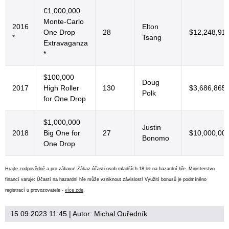
€1,000,000
Monte-Carlo
2016
Elton
One Drop
28
$12,248,91
*
Tsang
Extravaganza
*
$100,000
Doug
2017
High Roller
130
$3,686,865
Polk
for One Drop
$1,000,000
Justin
2018
Big One for
27
$10,000,00
Bonomo
One Drop
Hrajte zodpovědně
a pro zábavu! Zákaz účasti osob mladších 18 let na hazardní hře. Ministerstvo
financí varuje: Účastí na hazardní hře může vzniknout závislost! Využití bonusů je podmíněno
registrací u provozovatele -
více zde
.
15.09.2023 11:45
| Autor:
Michal Ouředník