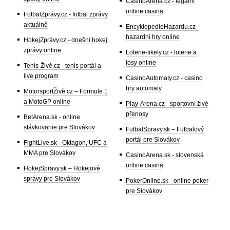
CasinoArena.cz - legální
online casina
FotbalZprávy.cz - fotbal zprávy
aktuálně
EncyklopedieHazardu.cz -
hazardní hry online
HokejZprávy.cz - dnešní hokej
zprávy online
Loterie-tikety.cz - loterie a
losy online
Tenis-Živě.cz - tenis portál a
live program
CasinoAutomaty.cz - casino
hry automaty
MotorsportŽivě.cz – Formule 1
a MotoGP online
Play-Arena.cz - sportovní živé
přenosy
BetArena.sk - online
stávkovanie pre Slovákov
FutbalSpravy.sk – Futbalový
portál pre Slovákov
FightLive.sk - Oktagon, UFC a
MMA pre Slovákov
CasinoArena.sk - slovenská
online casina
HokejSpravy.sk – Hokejové
správy pre Slovákov
PokerOnline.sk - online poker
pre Slovákov