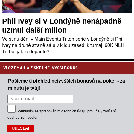
Phil Ivey si v Londýně nenápadně
uzmul další milion
Ve stínu dění v Main Eventu Triton série v Londýně si Phil
Ivey na druhé straně sálu v klidu zasedl k turnaji 60K NLH
Turbo, jak to dopadlo?
VLOŽ EMAIL A ZÍSKEJ NEJVYŠŠÍ BONUS
Pošleme ti přehled nejvyšších bonusů na poker - za
minutu je tvůj!
Souhlasím se
zpracováním osobních údajů
pro účely zasílání
obchodních sdělení