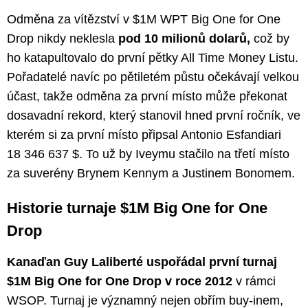
Odměna za vítězství v $1M WPT Big One for One
Drop nikdy neklesla
pod 10 milionů dolarů,
což by
ho katapultovalo do první pětky All Time Money Listu.
Pořadatelé navíc po pětiletém půstu očekávají velkou
účast, takže odměna za první místo může překonat
dosavadní rekord, který stanovil hned první ročník, ve
kterém si za první místo připsal Antonio Esfandiari
18 346 637 $. To už by Iveymu stačilo na třetí místo
za suverény Brynem Kennym a Justinem Bonomem.
Historie turnaje $1M Big One for One
Drop
Kanaďan Guy Laliberté uspořádal první turnaj
$1M Big One for One Drop v roce 2012
v rámci
WSOP. Turnaj je významný nejen obřím buy-inem,