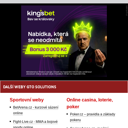
DALŠÍ WEBY GTO SOLUTIONS
Sportovní weby
Online casina, loterie,
poker
BetArena.cz - kurzové sázení
online
Poker.cz – pravidla a základy
pokeru
Fight-Live.cz - MMA a bojové
sporty online