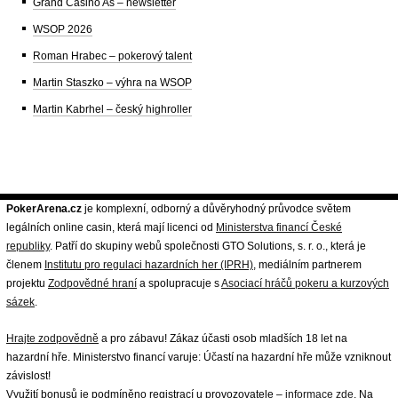
Grand Casino Aš – newsletter
WSOP 2026
Roman Hrabec – pokerový talent
Martin Staszko – výhra na WSOP
Martin Kabrhel – český highroller
PokerArena.cz
je komplexní, odborný a důvěryhodný průvodce světem
legálních online casin, která mají licenci od
Ministerstva financí České
republiky
. Patří do skupiny webů společnosti GTO Solutions, s. r. o., která je
členem
Institutu pro regulaci hazardních her (IPRH)
, mediálním partnerem
projektu
Zodpovědné hraní
a spolupracuje s
Asociací hráčů pokeru a kurzových
sázek
.
Hrajte zodpovědně
a pro zábavu! Zákaz účasti osob mladších 18 let na
hazardní hře. Ministerstvo financí varuje: Účastí na hazardní hře může vzniknout
závislost!
Využití bonusů je podmíněno registrací u provozovatele –
informace zde
. Na