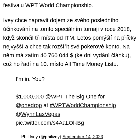
festivalu WPT World Championship.
Ivey chce napravit dojem ze svého posledního
účinkování na tomto speciálním turnaji v roce 2018,
když skončil tři místa od ITM. Letos pomýšlí na příčky
nejvyšší a chce tak rozšířit své pokerové konto. Na
něm má zatím 40 760 044 $ (ke dni vydání článku),
což ho řadí na 10. místo All Time Money Listu.
I’m in. You?
$1,000,000
@WPT
The Big One for
@onedrop
at
#WPTWorldChampionship
@WynnLasVegas
pic.twitter.com/s4AaLOlkBg
— Phil Ivey (@philivey)
September 14, 2023