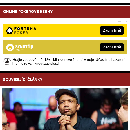
ONLINE POKEROVÉ HERNY
Začni hrát
Začni hrát
Hrajte zodpovědně. 18+ | Ministerstvo financí varuje: Účastí na hazardní
hře může vzniknout závislost!
SOUVISEJÍCÍ ČLÁNKY