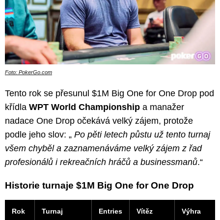
Foto: PokerGo.com
Tento rok se přesunul $1M Big One for One Drop pod
křídla
WPT World Championship
a manažer
nadace One Drop očekává velký zájem, protože
podle jeho slov: „
Po pěti letech půstu už tento turnaj
všem chyběl a zaznamenáváme velký zájem z řad
profesionálů i rekreačních hráčů a businessmanů
.“
Historie turnaje $1M Big One for One Drop
Rok
Turnaj
Entries
Vítěz
Výhra