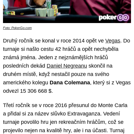
Foto: PokerGo.com
Druhý ročník se konal v roce 2014 opět ve
Vegas
. Do
turnaje si našlo cestu 42 hráčů a opět nechyběla
známá jména. Jeden z nejznámějších hráčů
posledních dekád
Daniel Negreanu
skončil na
druhém místě, když nestačil pouze na svého
amerického kolegu
Dana Colemana
, který si z Vegas
odvezl 15 306 668 $.
Třetí ročník se v roce 2016 přesunul do Monte Carla
a přidal si za název slůvko Extravaganza. Vedení
turnaje povolilo hru jen rekreačním hráčům, což se
projevilo nejen na kvalitě hry, ale i na účasti. Turnaj