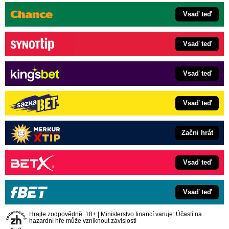
Vsaď teď
Vsaď teď
Vsaď teď
Vsaď teď
Začni hrát
Vsaď teď
Vsaď teď
Hrajte zodpovědně. 18+ | Ministerstvo financí varuje: Účastí na
hazardní hře může vzniknout závislost!