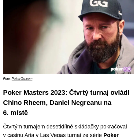
Foto:
PokerGo.com
Poker Masters 2023: Čtvrtý turnaj ovládl
Chino Rheem, Daniel Negreanu na
6. místě
Čtvrtým turnajem desetidílné skládačky pokračoval
v casinu Aria v Las Vegas turnaj ze série
Poker