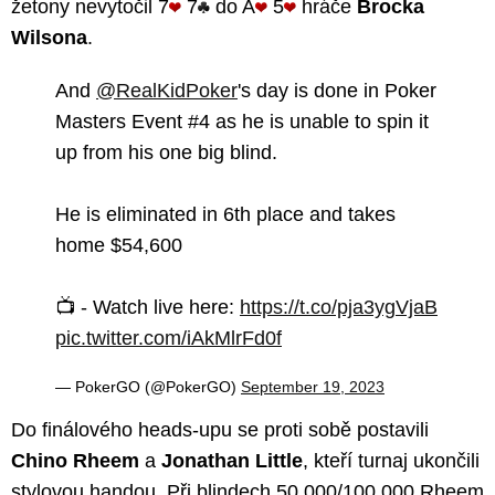
žetony nevytočil 7
7
do A
5
hráče
Brocka
Wilsona
.
And
@RealKidPoker
's day is done in Poker
Masters Event #4 as he is unable to spin it
up from his one big blind.
He is eliminated in 6th place and takes
home $54,600
📺 - Watch live here:
https://t.co/pja3ygVjaB
pic.twitter.com/iAkMlrFd0f
— PokerGO (@PokerGO)
September 19, 2023
Do finálového heads-upu se proti sobě postavili
Chino Rheem
a
Jonathan Little
, kteří turnaj ukončili
stylovou handou. Při blindech 50 000/100 000 Rheem