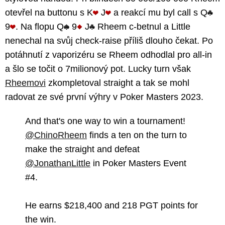
otevřel na buttonu s K
J
a reakcí mu byl call s Q
9
. Na flopu Q
9
J
Rheem c-betnul a Little
nenechal na svůj check-raise příliš dlouho čekat. Po
potáhnutí z vaporizéru se Rheem odhodlal pro all-in
a šlo se točit o 7milionový pot. Lucky turn však
Rheemovi
zkompletoval straight a tak se mohl
radovat ze své první výhry v Poker Masters 2023.
And that's one way to win a tournament!
@ChinoRheem
finds a ten on the turn to
make the straight and defeat
@JonathanLittle
in Poker Masters Event
#4.
He earns $218,400 and 218 PGT points for
the win.