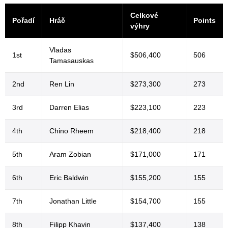
Celkové
Pořadí
Hráč
Points
výhry
Vladas
1st
$506,400
506
Tamasauskas
2nd
Ren Lin
$273,300
273
3rd
Darren Elias
$223,100
223
4th
Chino Rheem
$218,400
218
5th
Aram Zobian
$171,000
171
6th
Eric Baldwin
$155,200
155
7th
Jonathan Little
$154,700
155
8th
Filipp Khavin
$137,400
138