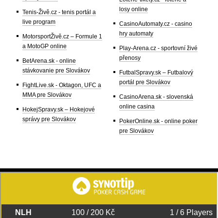
losy online
Tenis-Živě.cz - tenis portál a
live program
CasinoAutomaty.cz - casino
hry automaty
MotorsportŽivě.cz – Formule 1
a MotoGP online
Play-Arena.cz - sportovní živé
přenosy
BetArena.sk - online
stávkovanie pre Slovákov
FutbalSpravy.sk – Futbalový
portál pre Slovákov
FightLive.sk - Oktagon, UFC a
MMA pre Slovákov
CasinoArena.sk - slovenská
online casina
HokejSpravy.sk – Hokejové
správy pre Slovákov
PokerOnline.sk - online poker
pre Slovákov