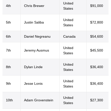
United
4th
Chris Brewer
$91,000
States
United
5th
Justin Saliba
$72,800
States
6th
Daniel Negreanu
Canada
$54,600
United
7th
Jeremy Ausmus
$45,500
States
United
8th
Dylan Linde
$36,400
States
United
9th
Jesse Lonis
$36,400
States
United
10th
Adam Grovenstein
$27,300
States