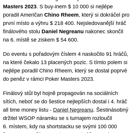
Masters 2023
. S buy-inem $ 10 000 si nejlépe
poradil Američan
Chino Rheem
, který si dokráčel pro
první místo a výhru $ 218 400. Nejsledovanější hráč
finálového stolu
Daniel Negreanu
nakonec skončil
na 6. místě se ziskem $ 54 600.
Do eventu s pořadovým číslem 4 naskočilo 91 hráčů,
na které čekalo 13 placených pozic. S tímto polem si
nejlépe poradil Chino Rheem, který se dostal poprvé
do peněz v rámci Poker Masters 2023.
Finálový stůl byl hojně propagován na sociálních
sítích, neboť se do šestice nejlepších dostal i 4. hráč
all time money listu -
Daniel Negreanu
. Šestinásobný
držitel WSOP náramku se s turnajem rozloučil
6. místem, kdy na shortstacku se svými 100 000