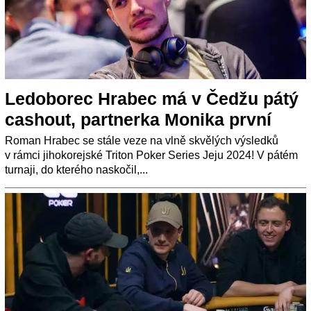
Ledoborec Hrabec má v Čedžu pátý
cashout, partnerka Monika první
Roman Hrabec se stále veze na vlně skvělých výsledků
v rámci jihokorejské Triton Poker Series Jeju 2024! V pátém
turnaji, do kterého naskočil,...