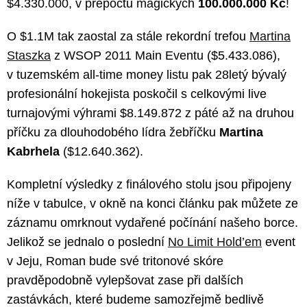
$4.330.000, v přepočtu magických
100.000.000 Kč
!
O $1.1M tak zaostal za stále rekordní trefou
Martina
Staszka
z WSOP 2011 Main Eventu ($5.433.086),
v tuzemském all-time money listu pak 28letý bývalý
profesionální hokejista poskočil s celkovými live
turnajovými výhrami $8.149.872 z páté až na druhou
příčku za dlouhodobého lídra žebříčku
Martina
Kabrhela
($12.640.362).
Kompletní výsledky z finálového stolu jsou připojeny
níže v tabulce, v okně na konci článku pak můžete ze
záznamu omrknout vydařené počínání našeho borce.
Jelikož se jednalo o poslední
No Limit Hold’em
event
v Jeju, Roman bude své tritonové skóre
pravděpodobně vylepšovat zase při dalších
zastávkách, které budeme samozřejmě bedlivě