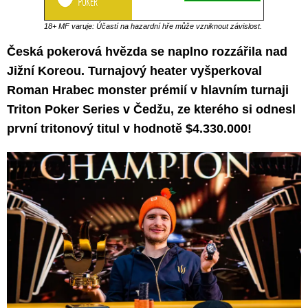
18+ MF varuje: Účastí na hazardní hře může vzniknout závislost.
Česká pokerová hvězda se naplno rozzářila nad
Jižní Koreou. Turnajový heater vyšperkoval
Roman Hrabec monster prémií v hlavním turnaji
Triton Poker Series v Čedžu, ze kterého si odnesl
první tritonový titul v hodnotě $4.330.000!