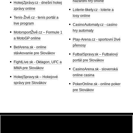
hazardní hry online
HokejZprávy.cz - dnešní hokej
zprávy online
Loterie-tikety.cz - loterie a
losy online
Tenis-Živě.cz - tenis portál a
live program
CasinoAutomaty.cz - casino
hry automaty
MotorsportŽivě.cz – Formule 1
a MotoGP online
Play-Arena.cz - sportovní živé
přenosy
BetArena.sk - online
stávkovanie pre Slovákov
FutbalSpravy.sk – Futbalový
portál pre Slovákov
FightLive.sk - Oktagon, UFC a
MMA pre Slovákov
CasinoArena.sk - slovenská
online casina
HokejSpravy.sk – Hokejové
správy pre Slovákov
PokerOnline.sk - online poker
pre Slovákov