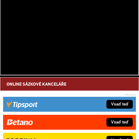
ONLINE SÁZKOVÉ KANCELÁŘE
Vsaď teď
Vsaď teď