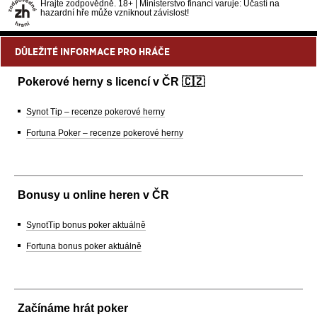
Hrajte zodpovědně. 18+ | Ministerstvo financí varuje: Účastí na
hazardní hře může vzniknout závislost!
DŮLEŽITÉ INFORMACE PRO HRÁČE
Pokerové herny s licencí v ČR 🇨🇿
Synot Tip – recenze pokerové herny
Fortuna Poker – recenze pokerové herny
Bonusy u online heren v ČR
SynotTip bonus poker aktuálně
Fortuna bonus poker aktuálně
Začínáme hrát poker