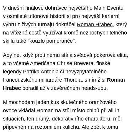
V dnešní finálové dohrávce největšího Main Eventu
v osmileté tritonové historii si pro nejvyšší kariérní
výhru z živých turnajů dokráčel
Roman Hrabec
, který
na vítězné cestě využíval kromě nezpochybnitelného
skillu také "kouzlo pomeranče".
Aby ne, když proti němu stála světová pokerová elita,
a to včetně Američana Chrise Brewera, finské
legendy Patrika Antonia či nevyzpytatelného
francouzského miliardáře Thorela, s nímž si
Roman
Hrabec
poradil až v závěrečném heads-upu.
Mimochodem jeden kus skutečného oranžového
ovoce vkládal Roman na stůl místo chipů při all-in
situacích, ten druhý, dekorativního charakteru, měl
připevněn na roztomilém kulichu. Ale zpět k tomu