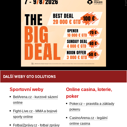
DALŠÍ WEBY GTO SOLUTIONS
Sportovní weby
Online casina, loterie,
poker
BetArena.cz - kurzové sázení
online
Poker.cz – pravidla a základy
pokeru
Fight-Live.cz - MMA a bojové
sporty online
CasinoArena.cz - legální
online casina
FotbalZprávy.cz - fotbal zprávy