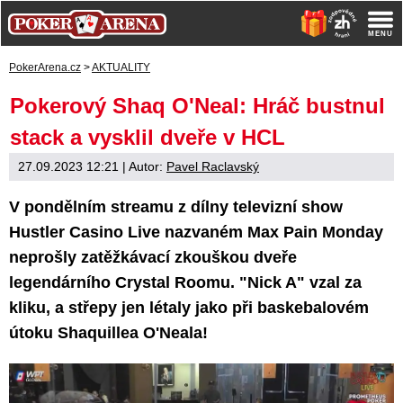
PokerArena.cz
>
AKTUALITY
Pokerový Shaq O'Neal: Hráč bustnul
stack a vysklil dveře v HCL
27.09.2023 12:21
| Autor:
Pavel Raclavský
V pondělním streamu z dílny televizní show
Hustler Casino Live nazvaném Max Pain Monday
neprošly zatěžkávací zkouškou dveře
legendárního Crystal Roomu. "Nick A" vzal za
kliku, a střepy jen létaly jako při baskebalovém
útoku Shaquillea O'Neala!