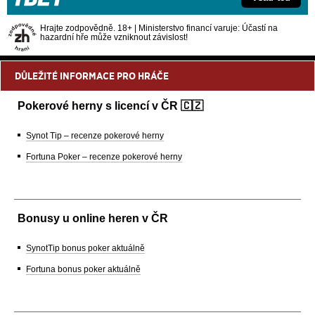
Hrajte zodpovědně. 18+ | Ministerstvo financí varuje: Účastí na
hazardní hře může vzniknout závislost!
DŮLEŽITÉ INFORMACE PRO HRÁČE
Pokerové herny s licencí v ČR 🇨🇿
Synot Tip – recenze pokerové herny
Fortuna Poker – recenze pokerové herny
Bonusy u online heren v ČR
SynotTip bonus poker aktuálně
Fortuna bonus poker aktuálně