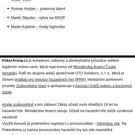
Roman Hrabec – pokerový talent
Martin Staszko – výhra na WSOP
Martin Kabrhel – český highroller
PokerArena.cz
je komplexní, odborný a důvěryhodný průvodce světem
legálních online casin, která mají licenci od
Ministerstva financí České
republiky
. Patří do skupiny webů společnosti GTO Solutions, s. r. o., která je
členem
Institutu pro regulaci hazardních her (IPRH)
, mediálním partnerem
projektu
Zodpovědné hraní
a spolupracuje s
Asociací hráčů pokeru a kurzových
sázek
.
Hrajte zodpovědně
a pro zábavu! Zákaz účasti osob mladších 18 let na
hazardní hře. Ministerstvo financí varuje: Účastí na hazardní hře může vzniknout
závislost!
Využití bonusů je podmíněno registrací u provozovatele –
informace zde
. Na
PokerArena.cz nejsou provozovány hazardní hry ani zde neprobíhá