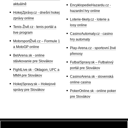
aktuálně
EncyklopedieHazardu.cz -
hazardní hry online
HokejZprávy.cz - dnešní hokej
zprávy online
Loterie-tikety.cz - loterie a
losy online
Tenis-Živě.cz - tenis portál a
live program
CasinoAutomaty.cz - casino
hry automaty
MotorsportŽivě.cz – Formule 1
a MotoGP online
Play-Arena.cz - sportovní živé
přenosy
BetArena.sk - online
stávkovanie pre Slovákov
FutbalSpravy.sk – Futbalový
portál pre Slovákov
FightLive.sk - Oktagon, UFC a
MMA pre Slovákov
CasinoArena.sk - slovenská
online casina
HokejSpravy.sk – Hokejové
správy pre Slovákov
PokerOnline.sk - online poker
pre Slovákov