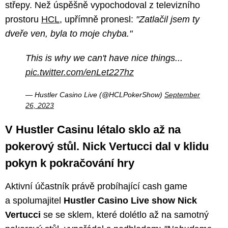
střepy. Než úspěšně vypochodoval z televizního
prostoru
HCL
, upřímně pronesl:
"Zatlačil jsem ty
dveře ven, byla to moje chyba."
This is why we can't have nice things...
pic.twitter.com/enLet227hz
— Hustler Casino Live (@HCLPokerShow)
September
26, 2023
V Hustler Casinu létalo sklo až na
pokerový stůl. Nick Vertucci dal v klidu
pokyn k pokračování hry
Aktivní účastník právě probíhající cash game
a spolumajitel
Hustler Casino Live show Nick
Vertucci
se se sklem, které dolétlo až na samotný