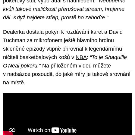
pokerový stůl, vypořádal s nadhledem:
"Nebudeme
kvůli takové maličkosti přerušovat stream, hrajeme
dál. Když najdete střep, prostě ho zahoďte."
Dealerka dostala pokyn k rozdávání karet a David
Tuchman za mikrofonem ještě hlavního hrdinu
skleněné epizody vtipně přirovnal k legendárnímu
ničiteli basketbalových košů v
NBA
:
"To je Shaquille
O'Neal pokeru."
Na přiloženém videu můžete
v nadsázce posoudit, do jaké míry je takové srovnání
na místě.