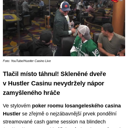
Foto: YouTube/Hustler Casino Live
Tlačil místo táhnul! Skleněné dveře
v Hustler Casinu nevydržely nápor
zamyšleného hráče
Ve stylovém
poker roomu losangeleského casina
Hustler
se zřejmě o nejzábavnější prvek pondělní
streamované cash game session na blindech