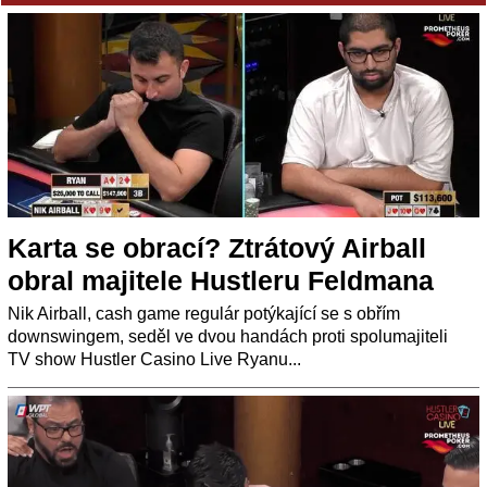
Karta se obrací? Ztrátový Airball
obral majitele Hustleru Feldmana
Nik Airball, cash game regulár potýkající se s obřím
downswingem, seděl ve dvou handách proti spolumajiteli
TV show Hustler Casino Live Ryanu...