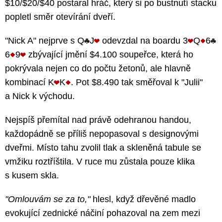
$10/$20/$40 postaral hráč, který si po bustnutí stacku
popletl směr otevírání dveří.
"Nick A" nejprve s Q
J
odevzdal na boardu 3
Q
6
6
9
zbývající jmění $4.100 soupeřce, která ho
pokrývala nejen co do počtu žetonů, ale hlavně
kombinací K
K
. Pot $8.490 tak směřoval k "Julii"
a Nick k východu.
Nejspíš přemítal nad právě odehranou handou,
každopádně se příliš nepopasoval s designovými
dveřmi. Místo tahu zvolil tlak a skleněná tabule se
vmžiku roztříštila. V ruce mu zůstala pouze klika
s kusem skla.
"Omlouvám se za to,"
hlesl, když dřevěné madlo
evokující zednické náčiní pohazoval na zem mezi