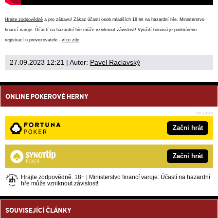
Hrajte zodpovědně
a pro zábavu! Zákaz účasti osob mladších 18 let na hazardní hře. Ministerstvo
financí varuje: Účastí na hazardní hře může vzniknout závislost! Využití bonusů je podmíněno
registrací u provozovatele -
více zde
.
27.09.2023 12:21
| Autor:
Pavel Raclavský
ONLINE POKEROVÉ HERNY
Začni hrát
Začni hrát
Hrajte zodpovědně. 18+ | Ministerstvo financí varuje: Účastí na hazardní
hře může vzniknout závislost!
SOUVISEJÍCÍ ČLÁNKY