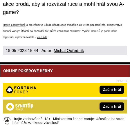
akce prodá, aby si rozvázal ruce a mohl hrát svou A-
game?
Hrajte zodpovědně
a pro zábavu! Zákaz účasti osob mladších 18 let na hazardní hře. Ministerstvo
financí varuje: Účastí na hazardní hře může vzniknout závislost! Využití bonusů je podmíněno
registrací u provozovatele -
více zde
.
19.05.2023 15:44
| Autor:
Michal Ouředník
ONLINE POKEROVÉ HERNY
Začni hrát
Začni hrát
Hrajte zodpovědně. 18+ | Ministerstvo financí varuje: Účastí na hazardní
hře může vzniknout závislost!