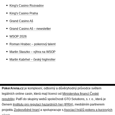
King's Casino Rozvadov
King's Casino Praha
Grand Casino Aš
Grand Casino Aš – newsletter
WSOP 2026
Roman Hrabec – pokerový talent
Martin Staszko – výhra na WSOP
Martin Kabrhel – český highroller
PokerArena.cz
je komplexní, odborný a důvěryhodný průvodce světem
legálních online casin, která mají licenci od
Ministerstva financí České
republiky
. Patří do skupiny webů společnosti GTO Solutions, s. r. o., která je
členem
Institutu pro regulaci hazardních her (IPRH)
, mediálním partnerem
projektu
Zodpovědné hraní
a spolupracuje s
Asociací hráčů pokeru a kurzových