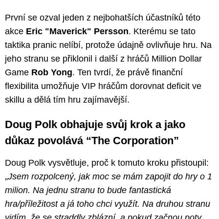
První se ozval jeden z nejbohatších účastníků této
akce
Eric "Maverick" Persson
. Kterému se tato
taktika pranic nelíbí, protože údajně ovlivňuje hru. Na
jeho stranu se přiklonil i další z hráčů Million Dollar
Game
Rob Yong
. Ten tvrdí, že právě finanční
flexibilita umožňuje VIP hráčům dorovnat deficit ve
skillu a dělá tím hru zajímavější.
Doug Polk obhajuje svůj krok a jako
důkaz povolává “The Corporation”
Doug Polk vysvětluje, proč k tomuto kroku přistoupil:
„
Jsem rozpolcený, jak moc se mám zapojit do hry o 1
milion. Na jednu stranu to bude fantastická
hra/příležitost a já toho chci využít. Na druhou stranu
vidím, že se straddly zblázní, a pokud začnou poty