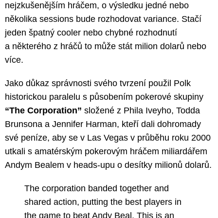
nejzkušenějším hráčem, o výsledku jedné nebo
několika sessions bude rozhodovat variance. Stačí
jeden špatný cooler nebo chybné rozhodnutí
a některého z hráčů to může stát milion dolarů nebo
více.
Jako důkaz správnosti svého tvrzení použil Polk
historickou paralelu s působením pokerové skupiny
“The Corporation”
složené z Phila Iveyho, Todda
Brunsona a Jennifer Harman, kteří dali dohromady
své peníze, aby se v Las Vegas v průběhu roku 2000
utkali s amatérským pokerovým hráčem miliardářem
Andym Bealem v heads-upu o desítky milionů dolarů.
The corporation banded together and
shared action, putting the best players in
the game to beat Andy Beal. This is an