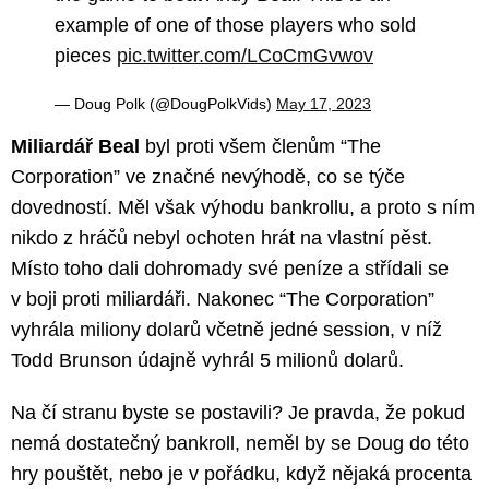
example of one of those players who sold
pieces
pic.twitter.com/LCoCmGvwov
— Doug Polk (@DougPolkVids)
May 17, 2023
Miliardář Beal
byl proti všem členům “The
Corporation” ve značné nevýhodě, co se týče
dovedností. Měl však výhodu bankrollu, a proto s ním
nikdo z hráčů nebyl ochoten hrát na vlastní pěst.
Místo toho dali dohromady své peníze a střídali se
v boji proti miliardáři. Nakonec “The Corporation”
vyhrála miliony dolarů včetně jedné session, v níž
Todd Brunson údajně vyhrál 5 milionů dolarů.
Na čí stranu byste se postavili? Je pravda, že pokud
nemá dostatečný bankroll, neměl by se Doug do této
hry pouštět, nebo je v pořádku, když nějaká procenta