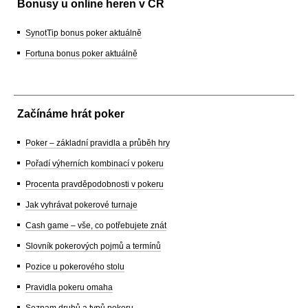
Bonusy u online heren v ČR
SynotTip bonus poker aktuálně
Fortuna bonus poker aktuálně
Začínáme hrát poker
Poker – základní pravidla a průběh hry
Pořadí výherních kombinací v pokeru
Procenta pravděpodobnosti v pokeru
Jak vyhrávat pokerové turnaje
Cash game – vše, co potřebujete znát
Slovník pokerových pojmů a termínů
Pozice u pokerového stolu
Pravidla pokeru omaha
Seznam druhů a typů pokeru