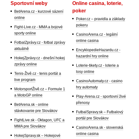
Sportovní weby
Online casina, loterie,
poker
BetArena.cz - kurzové sázení
online
Poker.cz – pravidla a základy
pokeru
Fight-Live.cz - MMA a bojové
sporty online
CasinoArena.cz - legální
online casina
FotbalZprávy.cz - fotbal zprávy
aktuálně
EncyklopedieHazardu.cz -
hazardní hry online
HokejZprávy.cz - dnešní hokej
zprávy online
Loterie-tikety.cz - loterie a
losy online
Tenis-Živě.cz - tenis portál a
live program
CasinoAutomaty.cz - casino
hry automaty
MotorsportŽivě.cz – Formule 1
a MotoGP online
Play-Arena.cz - sportovní živé
přenosy
BetArena.sk - online
stávkovanie pre Slovákov
FutbalSpravy.sk – Futbalový
portál pre Slovákov
FightLive.sk - Oktagon, UFC a
MMA pre Slovákov
CasinoArena.sk - slovenská
online casina
HokejSpravy.sk – Hokejové