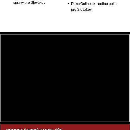
správy pre Slovákov
PokerOnline.sk - online poker
pre Slovákov