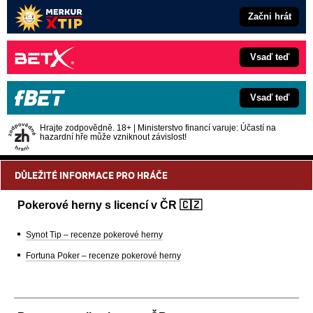
Začni hrát
Vsaď teď
Vsaď teď
Hrajte zodpovědně. 18+ | Ministerstvo financí varuje: Účastí na
hazardní hře může vzniknout závislost!
DŮLEŽITÉ INFORMACE PRO HRÁČE
Pokerové herny s licencí v ČR 🇨🇿
Synot Tip – recenze pokerové herny
Fortuna Poker – recenze pokerové herny