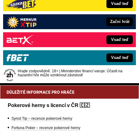
Vsaď teď
Začni hrát
Vsaď teď
Vsaď teď
Hrajte zodpovědně. 18+ | Ministerstvo financí varuje: Účastí na
hazardní hře může vzniknout závislost!
DŮLEŽITÉ INFORMACE PRO HRÁČE
Pokerové herny s licencí v ČR 🇨🇿
Synot Tip – recenze pokerové herny
Fortuna Poker – recenze pokerové herny