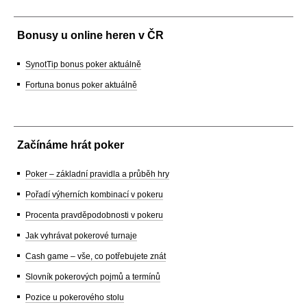
Bonusy u online heren v ČR
SynotTip bonus poker aktuálně
Fortuna bonus poker aktuálně
Začínáme hrát poker
Poker – základní pravidla a průběh hry
Pořadí výherních kombinací v pokeru
Procenta pravděpodobnosti v pokeru
Jak vyhrávat pokerové turnaje
Cash game – vše, co potřebujete znát
Slovník pokerových pojmů a termínů
Pozice u pokerového stolu