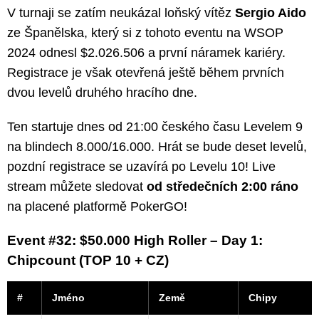
V turnaji se zatím neukázal loňský vítěz
Sergio Aido
ze Španělska, který si z tohoto eventu na WSOP
2024 odnesl $2.026.506 a první náramek kariéry.
Registrace je však otevřená ještě během prvních
dvou levelů druhého hracího dne.
Ten startuje dnes od 21:00 českého času Levelem 9
na blindech 8.000/16.000. Hrát se bude deset levelů,
pozdní registrace se uzavírá po Levelu 10! Live
stream můžete sledovat
od středečních 2:00 ráno
na placené platformě PokerGO!
Event #32: $50.000 High Roller – Day 1:
Chipcount (TOP 10 + CZ)
#
Jméno
Země
Chipy