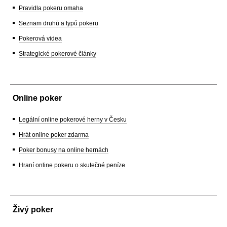
Pravidla pokeru omaha
Seznam druhů a typů pokeru
Pokerová videa
Strategické pokerové články
Online poker
Legální online pokerové herny v Česku
Hrát online poker zdarma
Poker bonusy na online hernách
Hraní online pokeru o skutečné peníze
Živý poker