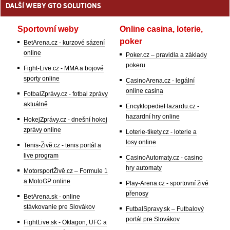
DALŠÍ WEBY GTO SOLUTIONS
Sportovní weby
Online casina, loterie,
poker
BetArena.cz - kurzové sázení
online
Poker.cz – pravidla a základy
pokeru
Fight-Live.cz - MMA a bojové
sporty online
CasinoArena.cz - legální
online casina
FotbalZprávy.cz - fotbal zprávy
aktuálně
EncyklopedieHazardu.cz -
hazardní hry online
HokejZprávy.cz - dnešní hokej
zprávy online
Loterie-tikety.cz - loterie a
losy online
Tenis-Živě.cz - tenis portál a
live program
CasinoAutomaty.cz - casino
hry automaty
MotorsportŽivě.cz – Formule 1
a MotoGP online
Play-Arena.cz - sportovní živé
přenosy
BetArena.sk - online
stávkovanie pre Slovákov
FutbalSpravy.sk – Futbalový
portál pre Slovákov
FightLive.sk - Oktagon, UFC a