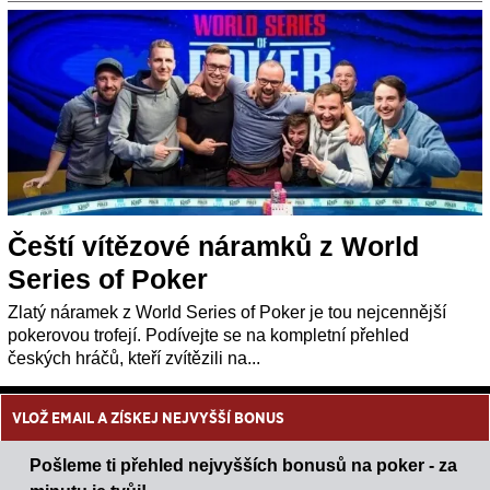
Čeští vítězové náramků z World
Series of Poker
Zlatý náramek z World Series of Poker je tou nejcennější
pokerovou trofejí. Podívejte se na kompletní přehled
českých hráčů, kteří zvítězili na...
VLOŽ EMAIL A ZÍSKEJ NEJVYŠŠÍ BONUS
Pošleme ti přehled nejvyšších bonusů na poker - za