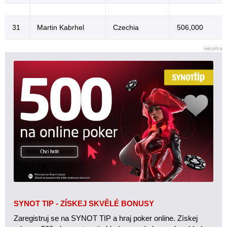
31
Martin Kabrhel
Czechia
506,000
SYNOT TIP - ZÍSKEJ SKVĚLÉ BONUSY
Zaregistruj se na SYNOT TIP a hraj poker online. Získej