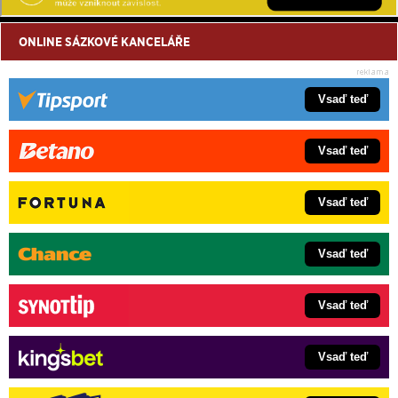
ONLINE SÁZKOVÉ KANCELÁŘE
Vsaď teď
Vsaď teď
Vsaď teď
Vsaď teď
Vsaď teď
Vsaď teď