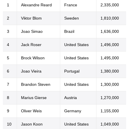
1
Alexandre Reard
France
2,335,000
2
Viktor Blom
Sweden
1,810,000
3
Joao Simao
Brazil
1,636,000
4
Jack Roser
United States
1,496,000
5
Brock Wilson
United States
1,495,000
6
Joao Vieira
Portugal
1,380,000
7
Brandon Steven
United States
1,300,000
8
Marius Gierse
Austria
1,270,000
9
Oliver Weis
Germany
1,155,000
10
Jason Koon
United States
1,049,000