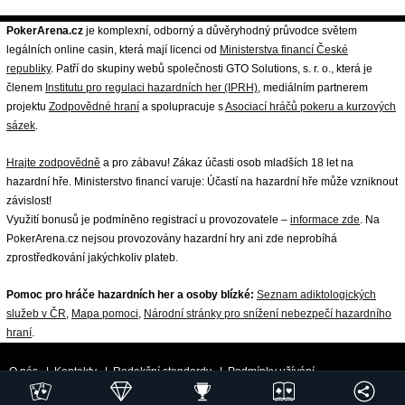
PokerArena.cz
je komplexní, odborný a důvěryhodný průvodce světem
legálních online casin, která mají licenci od
Ministerstva financí České
republiky
. Patří do skupiny webů společnosti GTO Solutions, s. r. o., která je
členem
Institutu pro regulaci hazardních her (IPRH)
, mediálním partnerem
projektu
Zodpovědné hraní
a spolupracuje s
Asociací hráčů pokeru a kurzových
sázek
.
Hrajte zodpovědně
a pro zábavu! Zákaz účasti osob mladších 18 let na
hazardní hře. Ministerstvo financí varuje: Účastí na hazardní hře může vzniknout
závislost!
Využití bonusů je podmíněno registrací u provozovatele –
informace zde
. Na
PokerArena.cz nejsou provozovány hazardní hry ani zde neprobíhá
zprostředkování jakýchkoliv plateb.
Pomoc pro hráče hazardních her a osoby blízké:
Seznam adiktologických
služeb v ČR
,
Mapa pomoci
,
Národní stránky pro snížení nebezpečí hazardního
hraní
.
O nás
|
Kontakty
|
Redakční standardy
|
Podmínky užívání
|
Zpracování osobních údajů a cookies
|
18+ Zodpovědné hraní
| ©