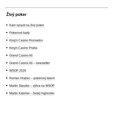
Živý poker
Kam vyrazit na živý poker
Pokerové karty
King's Casino Rozvadov
King's Casino Praha
Grand Casino Aš
Grand Casino Aš – newsletter
WSOP 2026
Roman Hrabec – pokerový talent
Martin Staszko – výhra na WSOP
Martin Kabrhel – český highroller