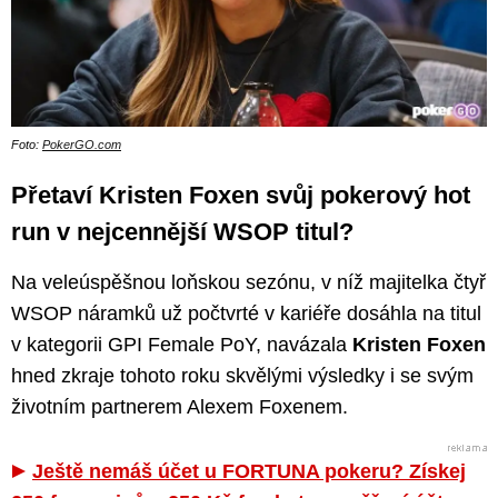
Foto:
PokerGO.com
Přetaví Kristen Foxen svůj pokerový hot
run v nejcennější WSOP titul?
Na veleúspěšnou loňskou sezónu, v níž majitelka čtyř
WSOP náramků už počtvrté v kariéře dosáhla na titul
v kategorii GPI Female PoY, navázala
Kristen Foxen
hned zkraje tohoto roku skvělými výsledky i se svým
životním partnerem Alexem Foxenem.
Ještě nemáš účet u FORTUNA pokeru? Získej