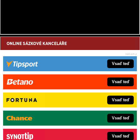
ONLINE SÁZKOVÉ KANCELÁŘE
Vsaď teď
Vsaď teď
Vsaď teď
Vsaď teď
Vsaď teď