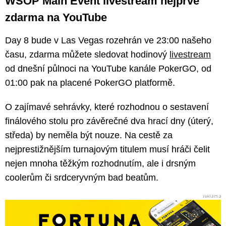
WSOP Main Event livestream nejprve
zdarma na YouTube
Day 8 bude v Las Vegas rozehrán ve 23:00 našeho
času, zdarma můžete sledovat hodinový
livestream
od dnešní půlnoci na YouTube kanále PokerGO, od
01:00 pak na placené PokerGO platformě.
O zajímavé sehrávky, které rozhodnou o sestavení
finálového stolu pro závěrečné dva hrací dny (úterý,
středa) by neměla být nouze. Na cestě za
nejprestižnějším turnajovým titulem musí hráči čelit
nejen mnoha těžkým rozhodnutím, ale i drsným
coolerům či srdceryvným bad beatům.