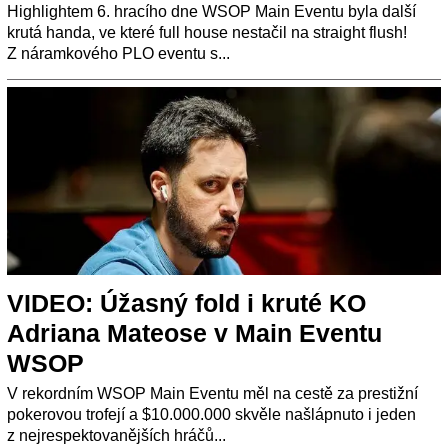
Highlightem 6. hracího dne WSOP Main Eventu byla další
krutá handa, ve které full house nestačil na straight flush!
Z náramkového PLO eventu s...
VIDEO: Úžasný fold i kruté KO
Adriana Mateose v Main Eventu
WSOP
V rekordním WSOP Main Eventu měl na cestě za prestižní
pokerovou trofejí a $10.000.000 skvěle našlápnuto i jeden
z nejrespektovanějších hráčů...