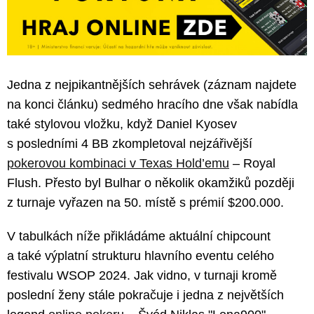
Jedna z nejpikantnějších sehrávek (záznam najdete
na konci článku) sedmého hracího dne však nabídla
také stylovou vložku, když Daniel Kyosev
s posledními 4 BB zkompletoval nejzářivější
pokerovou kombinaci v Texas Hold’emu
– Royal
Flush. Přesto byl Bulhar o několik okamžiků později
z turnaje vyřazen na 50. místě s prémií $200.000.
V tabulkách níže přikládáme aktuální chipcount
a také výplatní strukturu hlavního eventu celého
festivalu WSOP 2024. Jak vidno, v turnaji kromě
poslední ženy stále pokračuje i jedna z největších