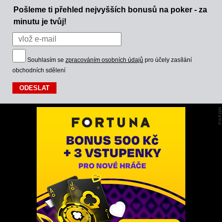
Pošleme ti přehled nejvyšších bonusů na poker - za
minutu je tvůj!
Souhlasím se
zpracováním osobních údajů
pro účely zasílání
obchodních sdělení