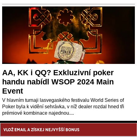
AA, KK i QQ? Exkluzivní poker
handu nabídl WSOP 2024 Main
Event
V hlavním turnaji lasvegaského festivalu World Series of
Poker byla k vidění sehrávka, v níž dealer rozdal hned tři
prémiové kombinace najednou....
VLOŽ EMAIL A ZÍSKEJ NEJVYŠŠÍ BONUS