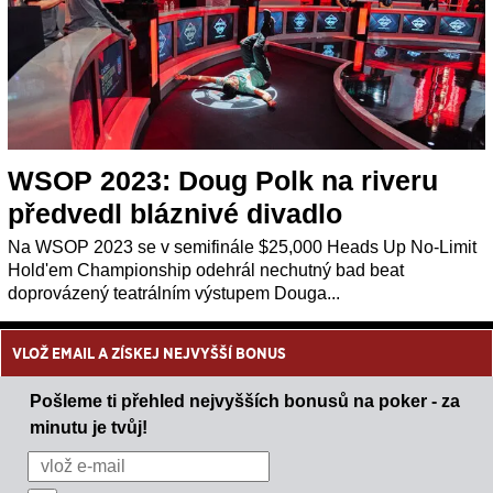
WSOP 2023: Doug Polk na riveru
předvedl bláznivé divadlo
Na WSOP 2023 se v semifinále $25,000 Heads Up No-Limit
Hold'em Championship odehrál nechutný bad beat
doprovázený teatrálním výstupem Douga...
VLOŽ EMAIL A ZÍSKEJ NEJVYŠŠÍ BONUS
Pošleme ti přehled nejvyšších bonusů na poker - za
minutu je tvůj!