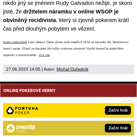
nikdo jiný se jménem Rudy Galvadon nežije, je skoro
jisté, že
držitelem náramku v online WSOP je
obviněný recidivista
, který si zjevně pokerem krátí
čas před dlouhým pobytem ve vězení.
Hrajte zodpovědně
a pro zábavu! Zákaz účasti osob mladších 18 let na hazardní hře. Ministerstvo
financí varuje: Účastí na hazardní hře může vzniknout závislost! Využití bonusů je podmíněno
registrací u provozovatele -
více zde
.
27.06.2023 14:05
| Autor:
Michal Ouředník
ONLINE POKEROVÉ HERNY
Začni hrát
Začni hrát