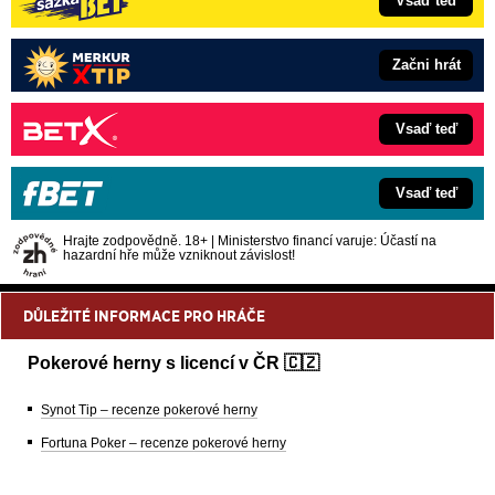
Vsaď teď
Začni hrát
Vsaď teď
Vsaď teď
Hrajte zodpovědně. 18+ | Ministerstvo financí varuje: Účastí na
hazardní hře může vzniknout závislost!
DŮLEŽITÉ INFORMACE PRO HRÁČE
Pokerové herny s licencí v ČR 🇨🇿
Synot Tip – recenze pokerové herny
Fortuna Poker – recenze pokerové herny