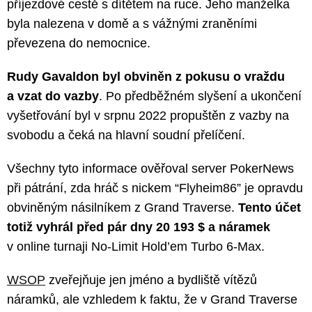
příjezdové cestě s dítětem na ruce. Jeho manželka
byla nalezena v domě a s vážnými zraněními
převezena do nemocnice.
Rudy Gavaldon byl obviněn z pokusu o vraždu
a vzat do vazby
. Po předběžném slyšení a ukončení
vyšetřování byl v srpnu 2022 propuštěn z vazby na
svobodu a čeká na hlavní soudní přelíčení.
Všechny tyto informace ověřoval server PokerNews
při pátrání, zda hráč s nickem “Flyheim86” je opravdu
obviněným násilníkem z Grand Traverse.
Tento účet
totiž vyhrál před pár dny 20 193 $ a náramek
v online turnaji No-Limit Hold’em Turbo 6-Max.
WSOP
zveřejňuje jen jméno a bydliště vítězů
náramků, ale vzhledem k faktu, že v Grand Traverse