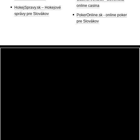
online casina
HokejSpravy.sk – Hokejové
správy pre Slovákov
PokerOnline.sk - online poker
pre Slovákov