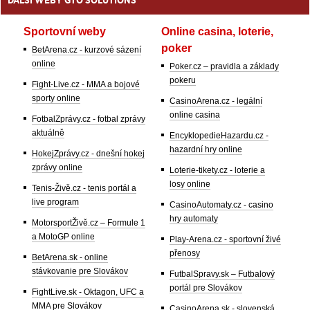
Sportovní weby
Online casina, loterie,
poker
BetArena.cz - kurzové sázení
online
Poker.cz – pravidla a základy
pokeru
Fight-Live.cz - MMA a bojové
sporty online
CasinoArena.cz - legální
online casina
FotbalZprávy.cz - fotbal zprávy
aktuálně
EncyklopedieHazardu.cz -
hazardní hry online
HokejZprávy.cz - dnešní hokej
zprávy online
Loterie-tikety.cz - loterie a
losy online
Tenis-Živě.cz - tenis portál a
live program
CasinoAutomaty.cz - casino
hry automaty
MotorsportŽivě.cz – Formule 1
a MotoGP online
Play-Arena.cz - sportovní živé
přenosy
BetArena.sk - online
stávkovanie pre Slovákov
FutbalSpravy.sk – Futbalový
portál pre Slovákov
FightLive.sk - Oktagon, UFC a
MMA pre Slovákov
CasinoArena.sk - slovenská