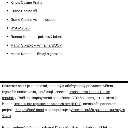
King's Casino Praha
Grand Casino Aš
Grand Casino Aš – newsletter
WSOP 2026
Roman Hrabec – pokerový talent
Martin Staszko – výhra na WSOP
Martin Kabrhel – český highroller
PokerArena.cz
je komplexní, odborný a důvěryhodný průvodce světem
legálních online casin, která mají licenci od
Ministerstva financí České
republiky
. Patří do skupiny webů společnosti GTO Solutions, s. r. o., která je
členem
Institutu pro regulaci hazardních her (IPRH)
, mediálním partnerem
projektu
Zodpovědné hraní
a spolupracuje s
Asociací hráčů pokeru a kurzových
sázek
.
Hrajte zodpovědně
a pro zábavu! Zákaz účasti osob mladších 18 let na