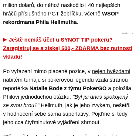
milion dolarů, do něhož naskočilo i 40 nejlepších
hráčů příslušného PGT žebříčku, včetně
WSOP
rekordmana Phila Hellmutha
.
Ještě nemáš účet u SYNOT TIP pokeru?
Zaregistruj se a získej 500,- ZDARMA bez nutnosti
vkladu!
Po vyřazení mimo placené pozice, v
nejen hvězdami
nabitém turnaji
, si pokerovou legendu vzala stranou
reportérka
Natalie Bode z týmu PokerGO
a položila
Philovi jednoduchou otázku:
"Byl jsi dnes spokojený
se svou hrou?"
Hellmuth, jak je jeho zvykem, nešetřil
v hodnocení sebe sama superlativy. Pojďme si tedy
jeho cca čtyřminutové vyjádření shrnout.