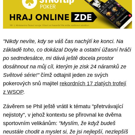
"Nikdy nevíte, kdy se váš čas nachýlí ke konci. Na
základě toho, co dokázal Doyle a ostatní úžasní hráči
po sedmdesátce, mi dává ještě docela prostor
dosáhnout na můj cíl, kterým je zisk 24 náramků ze
Světové série!"
čímž odtajnil jeden ze svých
pokerových snů majitel
rekordních 17 zlatých trofejí
z WSOP
.
Závěrem se Phil ještě vrátil k tématu "přetrvávající
nejistoty", v jehož kontextu se přirovnal ke dvěma
sportovním velikánům:
"Myslím, že když budeš
neustále chodit a myslet si, že jsi nejlepší, nezlepšíš