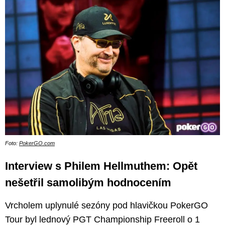
Foto:
PokerGO.com
Interview s Philem Hellmuthem: Opět
nešetřil samolibým hodnocením
Vrcholem uplynulé sezóny pod hlavičkou PokerGO
Tour byl lednový PGT Championship Freeroll o 1