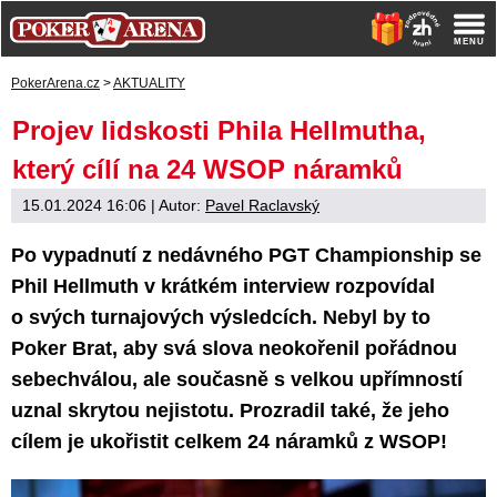
PokerArena.cz
>
AKTUALITY
Projev lidskosti Phila Hellmutha,
který cílí na 24 WSOP náramků
15.01.2024 16:06
| Autor:
Pavel Raclavský
Po vypadnutí z nedávného PGT Championship se
Phil Hellmuth v krátkém interview rozpovídal
o svých turnajových výsledcích. Nebyl by to
Poker Brat, aby svá slova neokořenil pořádnou
sebechválou, ale současně s velkou upřímností
uznal skrytou nejistotu. Prozradil také, že jeho
cílem je ukořistit celkem 24 náramků z WSOP!