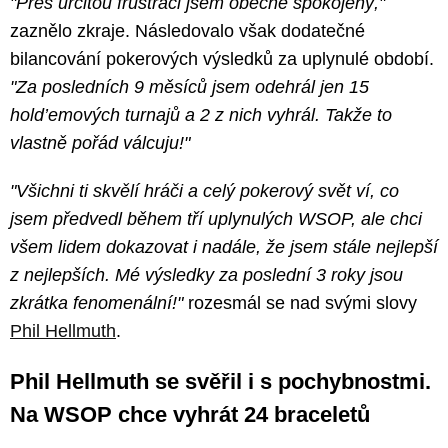
"Přes určitou frustraci jsem obecně spokojený,"
zaznělo zkraje. Následovalo však dodatečné
bilancování pokerových výsledků za uplynulé období.
"Za posledních 9 měsíců jsem odehrál jen 15
hold’emových turnajů a 2 z nich vyhrál. Takže to
vlastně pořád válcuju!"
"Všichni ti skvělí hráči a celý pokerový svět ví, co
jsem předvedl během tří uplynulých WSOP, ale chci
všem lidem dokazovat i nadále, že jsem stále nejlepší
z nejlepších. Mé výsledky za poslední 3 roky jsou
zkrátka fenomenální!"
rozesmál se nad svými slovy
Phil Hellmuth
.
Phil Hellmuth se svěřil i s pochybnostmi.
Na WSOP chce vyhrát 24 braceletů