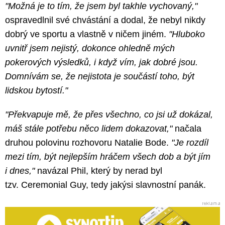
"Možná je to tím, že jsem byl takhle vychovaný,"
ospravedlnil své chvástání a dodal, že nebyl nikdy
dobrý ve sportu a vlastně v ničem jiném.
"Hluboko
uvnitř jsem nejistý, dokonce ohledně mých
pokerových výsledků, i když vím, jak dobré jsou.
Domnívám se, že nejistota je součástí toho, být
lidskou bytostí."
"Překvapuje mě, že přes všechno, co jsi už dokázal,
máš stále potřebu něco lidem dokazovat,"
načala
druhou polovinu rozhovoru Natalie Bode.
"Je rozdíl
mezi tím, být nejlepším hráčem všech dob a být jím
i dnes,"
navázal Phil, který by nerad byl
tzv. Ceremonial Guy, tedy jakýsi slavnostní panák.