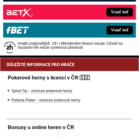
Vsaď teď
Vsaď teď
Hrajte zodpovědně. 18+ | Ministerstvo financí varuje: Účastí na
hazardní hře může vzniknout závislost!
DŮLEŽITÉ INFORMACE PRO HRÁČE
Pokerové herny s licencí v ČR 🇨🇿
Synot Tip – recenze pokerové herny
Fortuna Poker – recenze pokerové herny
Bonusy u online heren v ČR