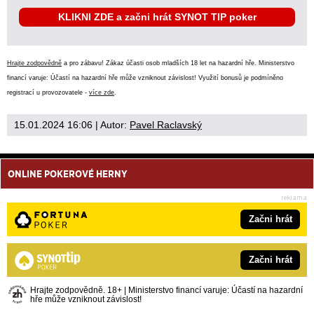
KLIKNI ZDE a začni hrát SYNOT TIP poker
Hrajte zodpovědně
a pro zábavu! Zákaz účasti osob mladších 18 let na hazardní hře. Ministerstvo
financí varuje: Účastí na hazardní hře může vzniknout závislost! Využití bonusů je podmíněno
registrací u provozovatele -
více zde
.
15.01.2024 16:06
| Autor:
Pavel Raclavský
ONLINE POKEROVÉ HERNY
Začni hrát
Začni hrát
Hrajte zodpovědně. 18+ | Ministerstvo financí varuje: Účastí na hazardní
hře může vzniknout závislost!