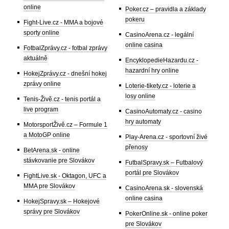
online
Poker.cz – pravidla a základy
pokeru
Fight-Live.cz - MMA a bojové
sporty online
CasinoArena.cz - legální
online casina
FotbalZprávy.cz - fotbal zprávy
aktuálně
EncyklopedieHazardu.cz -
hazardní hry online
HokejZprávy.cz - dnešní hokej
zprávy online
Loterie-tikety.cz - loterie a
losy online
Tenis-Živě.cz - tenis portál a
live program
CasinoAutomaty.cz - casino
hry automaty
MotorsportŽivě.cz – Formule 1
a MotoGP online
Play-Arena.cz - sportovní živé
přenosy
BetArena.sk - online
stávkovanie pre Slovákov
FutbalSpravy.sk – Futbalový
portál pre Slovákov
FightLive.sk - Oktagon, UFC a
MMA pre Slovákov
CasinoArena.sk - slovenská
online casina
HokejSpravy.sk – Hokejové
správy pre Slovákov
PokerOnline.sk - online poker
pre Slovákov