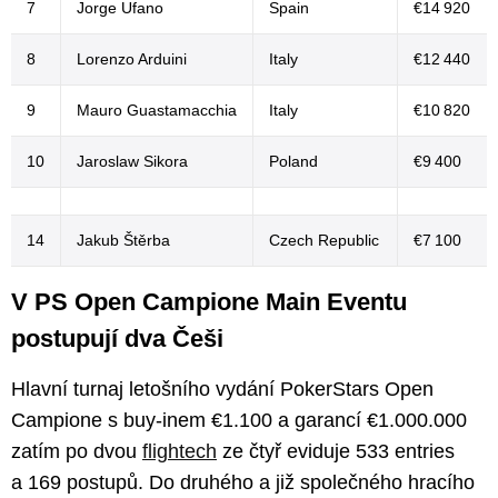
7
Jorge Ufano
Spain
€14 920
8
Lorenzo Arduini
Italy
€12 440
9
Mauro Guastamacchia
Italy
€10 820
10
Jaroslaw Sikora
Poland
€9 400
14
Jakub Štěrba
Czech Republic
€7 100
V PS Open Campione Main Eventu
postupují dva Češi
Hlavní turnaj letošního vydání PokerStars Open
Campione s buy-inem €1.100 a garancí €1.000.000
zatím po dvou
flightech
ze čtyř eviduje 533 entries
a 169 postupů. Do druhého a již společného hracího