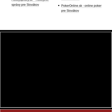
správy pre Slovákov
PokerOnline.sk - online poker
pre Slovákov