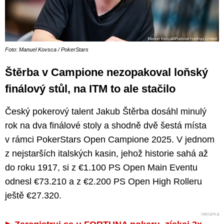
Foto: Manuel Kovsca / PokerStars
Štěrba v Campione nezopakoval loňský
finálový stůl, na ITM to ale stačilo
Český pokerový talent Jakub Štěrba dosáhl minulý
rok na dva finálové stoly a shodně dvě šestá místa
v rámci PokerStars Open Campione 2025. V jednom
z nejstarších italských kasin, jehož historie sahá až
do roku 1917, si z €1.100 PS Open Main Eventu
odnesl €73.210 a z €2.200 PS Open High Rolleru
ještě €27.320.