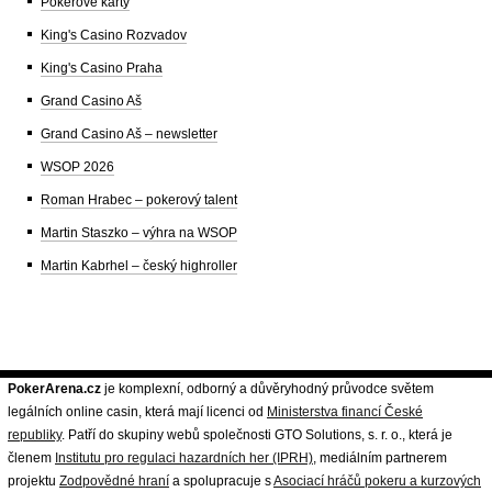
Pokerové karty
King's Casino Rozvadov
King's Casino Praha
Grand Casino Aš
Grand Casino Aš – newsletter
WSOP 2026
Roman Hrabec – pokerový talent
Martin Staszko – výhra na WSOP
Martin Kabrhel – český highroller
PokerArena.cz
je komplexní, odborný a důvěryhodný průvodce světem
legálních online casin, která mají licenci od
Ministerstva financí České
republiky
. Patří do skupiny webů společnosti GTO Solutions, s. r. o., která je
členem
Institutu pro regulaci hazardních her (IPRH)
, mediálním partnerem
projektu
Zodpovědné hraní
a spolupracuje s
Asociací hráčů pokeru a kurzových