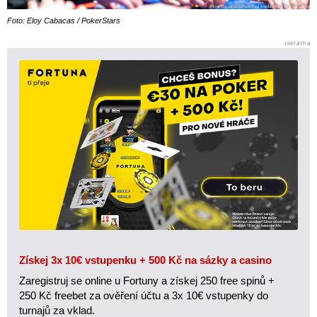
Foto: Eloy Cabacas / PokerStars
Získej 3x 10€ vstupenku + 500 Kč na sázky a casino
Zaregistruj se online u Fortuny a získej 250 free spinů +
250 Kč freebet za ověření účtu a 3x 10€ vstupenky do
turnajů za vklad.