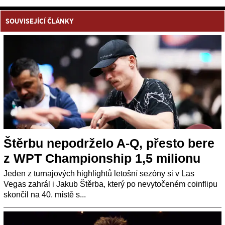
SOUVISEJÍCÍ ČLÁNKY
Štěrbu nepodrželo A-Q, přesto bere
z WPT Championship 1,5 milionu
Jeden z turnajových highlightů letošní sezóny si v Las
Vegas zahrál i Jakub Štěrba, který po nevytočeném coinflipu
skončil na 40. místě s...