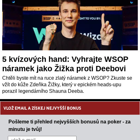
5 kvízových hand: Vyhrajte WSOP
náramek jako Žižka proti Deebovi
Chtěli byste mít na ruce zlatý náramek z WSOP? Zkuste se
vžít do kůže Zdeňka Žižky, který v epickém heads-upu
porazil legendárního Shauna Deeba.
VLOŽ EMAIL A ZÍSKEJ NEJVYŠŠÍ BONUS
Pošleme ti přehled nejvyšších bonusů na poker - za
minutu je tvůj!