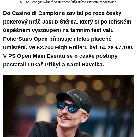
18+ MF varuje: Účastí na hazardní hře může vzniknout závislost.
Do Casino di Campione zavítal po roce český
pokerový hráč Jakub Štěrba, který si po loňském
úspěšném vystoupení na tamním festivalu
PokerStars Open připisuje i letos placené
umístění. Ve €2.200 High Rolleru byl 14. za €7.100.
V PS Open Main Eventu se o české postupy
postarali Lukáš Přibyl a Karel Havelka.