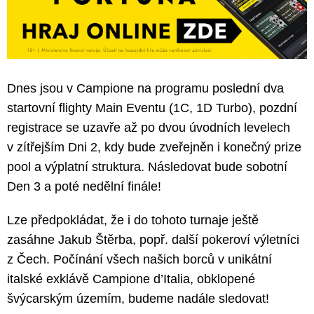
Dnes jsou v Campione na programu poslední dva
startovní flighty Main Eventu (1C, 1D Turbo), pozdní
registrace se uzavře až po dvou úvodních levelech
v zítřejším Dni 2, kdy bude zveřejněn i konečný prize
pool a výplatní struktura. Následovat bude sobotní
Den 3 a poté nedělní finále!
Lze předpokládat, že i do tohoto turnaje ještě
zasáhne Jakub Štěrba, popř. další pokeroví výletníci
z Čech. Počínání všech našich borců v unikátní
italské exklávě Campione d’Italia, obklopené
švýcarským územím, budeme nadále sledovat!