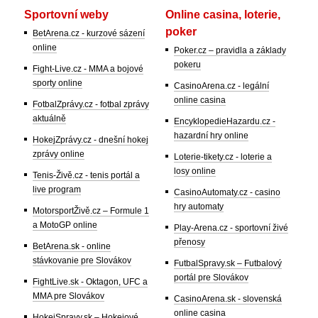
Sportovní weby
Online casina, loterie,
poker
BetArena.cz - kurzové sázení
online
Poker.cz – pravidla a základy
pokeru
Fight-Live.cz - MMA a bojové
sporty online
CasinoArena.cz - legální
online casina
FotbalZprávy.cz - fotbal zprávy
aktuálně
EncyklopedieHazardu.cz -
hazardní hry online
HokejZprávy.cz - dnešní hokej
zprávy online
Loterie-tikety.cz - loterie a
losy online
Tenis-Živě.cz - tenis portál a
live program
CasinoAutomaty.cz - casino
hry automaty
MotorsportŽivě.cz – Formule 1
a MotoGP online
Play-Arena.cz - sportovní živé
přenosy
BetArena.sk - online
stávkovanie pre Slovákov
FutbalSpravy.sk – Futbalový
portál pre Slovákov
FightLive.sk - Oktagon, UFC a
MMA pre Slovákov
CasinoArena.sk - slovenská
online casina
HokejSpravy.sk – Hokejové