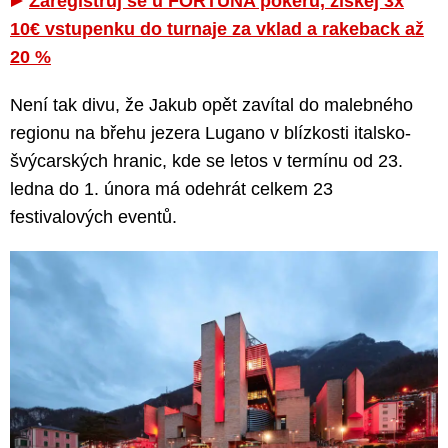
Zaregistruj se u FORTUNA pokeru, získej 3x
10€ vstupenku do turnaje za vklad a rakeback až
20 %
Není tak divu, že Jakub opět zavítal do malebného
regionu na břehu jezera Lugano v blízkosti italsko-
švýcarských hranic, kde se letos v termínu od 23.
ledna do 1. února má odehrát celkem 23
festivalových eventů.