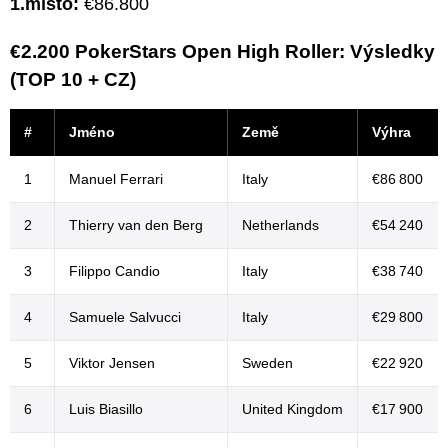
1.místo:
€86.800
€2.200 PokerStars Open High Roller: Výsledky
(TOP 10 + CZ)
#
Jméno
Země
Výhra
1
Manuel Ferrari
Italy
€86 800
2
Thierry van den Berg
Netherlands
€54 240
3
Filippo Candio
Italy
€38 740
4
Samuele Salvucci
Italy
€29 800
5
Viktor Jensen
Sweden
€22 920
6
Luis Biasillo
United Kingdom
€17 900