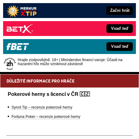
Začni hrát
Vsaď teď
Vsaď teď
Hrajte zodpovědně. 18+ | Ministerstvo financí varuje: Účastí na
hazardní hře může vzniknout závislost!
DŮLEŽITÉ INFORMACE PRO HRÁČE
Pokerové herny s licencí v ČR 🇨🇿
Synot Tip – recenze pokerové herny
Fortuna Poker – recenze pokerové herny