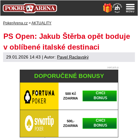
PokerArena.cz
>
AKTUALITY
PS Open: Jakub Štěrba opět boduje
v oblíbené italské destinaci
29.01.2026 14:43
| Autor:
Pavel Raclavský
DOPORUČENÉ BONUSY
CHCI
500 Kč
BONUS
ZDARMA
CHCI
500,-
BONUS
ZDARMA