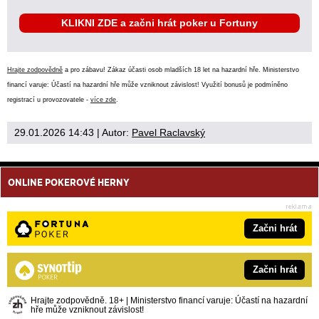
KLIKNI ZDE a začni hrát poker u Fortuny
Hrajte zodpovědně
a pro zábavu! Zákaz účasti osob mladších 18 let na hazardní hře. Ministerstvo
financí varuje: Účastí na hazardní hře může vzniknout závislost! Využití bonusů je podmíněno
registrací u provozovatele -
více zde
.
29.01.2026 14:43
| Autor:
Pavel Raclavský
ONLINE POKEROVÉ HERNY
Začni hrát
Začni hrát
Hrajte zodpovědně. 18+ | Ministerstvo financí varuje: Účastí na hazardní
hře může vzniknout závislost!