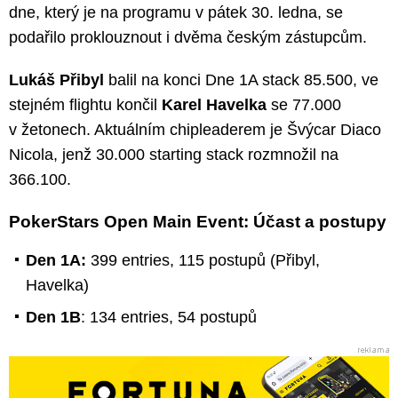
dne, který je na programu v pátek 30. ledna, se
podařilo proklouznout i dvěma českým zástupcům.
Lukáš Přibyl
balil na konci Dne 1A stack 85.500, ve
stejném flightu končil
Karel Havelka
se 77.000
v žetonech. Aktuálním chipleaderem je Švýcar Diaco
Nicola, jenž 30.000 starting stack rozmnožil na
366.100.
PokerStars Open Main Event: Účast a postupy
Den 1A:
399 entries, 115 postupů (Přibyl,
Havelka)
Den 1B
: 134 entries, 54 postupů