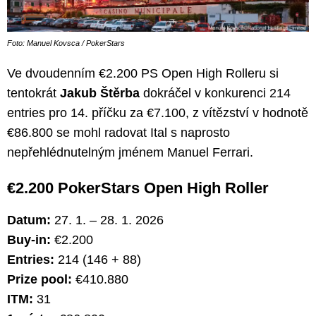
Foto: Manuel Kovsca / PokerStars
Ve dvoudenním €2.200 PS Open High Rolleru si
tentokrát
Jakub Štěrba
dokráčel v konkurenci 214
entries pro 14. příčku za €7.100, z vítězství v hodnotě
€86.800 se mohl radovat Ital s naprosto
nepřehlédnutelným jménem Manuel Ferrari.
€2.200 PokerStars Open High Roller
Datum:
27. 1. – 28. 1. 2026
Buy-in:
€2.200
Entries:
214 (146 + 88)
Prize pool:
€410.880
ITM:
31