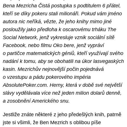
Bena Mezricha Čistá postupka s podtitulem 6 přátel,
kteří se díky pokeru stali milionáři. Pokud vám jméno
autora nic neříká, vězte, že jeho knihy mimo jiné
posloužily jako předloha k oscarovému trháku The
Social Network, jenž vykresluje vznik sociální sítě
Facebook, nebo filmu Oko bere, jenž vypráví
o partičce matematických géniů, kteří využívají svého
nadání k tomu, aby se obohatili na úkor lasvegaských
kasin. Mezrichův nejnovější počin pojednává
o vzestupu a pádu pokerového impéria
AbsolutePoker.com. Herny, která v době své největší
slávy vydělávala více než jeden milion dolarů denně,
a zosobnění Amerického snu.
Jestliže znáte některé z jeho předešlých knih, patrně
jste si všimli, že Ben Mezrich s oblibou píše