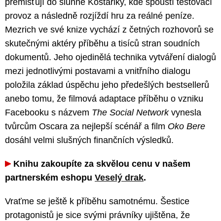
přemisťují do slunné Kostariky, kde spouští testovací
provoz a následně rozjíždí hru za reálné peníze.
Mezrich ve své knize vychází z četných rozhovorů se
skutečnými aktéry příběhu a tisíců stran soudních
dokumentů. Jeho ojedinělá technika vytváření dialogů
mezi jednotlivými postavami a vnitřního dialogu
položila základ úspěchu jeho předešlých bestsellerů
anebo tomu, že filmová adaptace příběhu o vzniku
Facebooku s názvem
The Social Network
vynesla
tvůrcům Oscara za nejlepší scénář a film
Oko Bere
dosáhl velmi slušných finančních výsledků.
Knihu zakoupíte za skvělou cenu v našem
partnerském eshopu
Veselý drak
.
Vraťme se ještě k příběhu samotnému. Šestice
protagonistů je sice svými právníky ujištěna, že