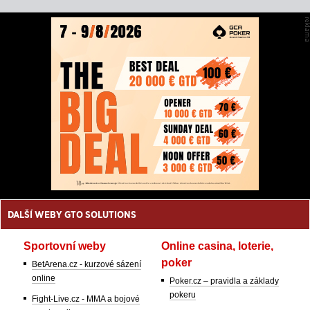
DALŠÍ WEBY GTO SOLUTIONS
Sportovní weby
Online casina, loterie,
poker
BetArena.cz - kurzové sázení
online
Poker.cz – pravidla a základy
pokeru
Fight-Live.cz - MMA a bojové