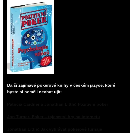
Další zajímavé pokerové knihy v českém jazyce, které
byste si neměli nechat ujít:
Patricia Cardner a Jonathan Little: Pozitivní poker
Jon Turner:
Poker – tajemství hry na internetu
Jonathan Little: Jak vyhrávat pokerové turnaje