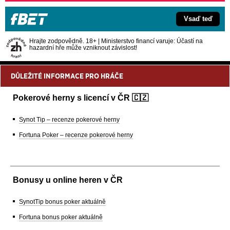
Vsaď teď
Hrajte zodpovědně. 18+ | Ministerstvo financí varuje: Účastí na
hazardní hře může vzniknout závislost!
DŮLEŽITÉ INFORMACE PRO HRÁČE
Pokerové herny s licencí v ČR 🇨🇿
Synot Tip – recenze pokerové herny
Fortuna Poker – recenze pokerové herny
Bonusy u online heren v ČR
SynotTip bonus poker aktuálně
Fortuna bonus poker aktuálně