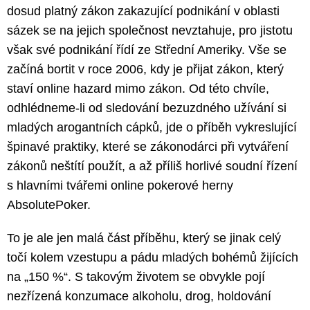
dosud platný zákon zakazující podnikání v oblasti
sázek se na jejich společnost nevztahuje, pro jistotu
však své podnikání řídí ze Střední Ameriky. Vše se
začíná bortit v roce 2006, kdy je přijat zákon, který
staví online hazard mimo zákon. Od této chvíle,
odhlédneme-li od sledování bezuzdného užívání si
mladých arogantních cápků, jde o příběh vykreslující
špinavé praktiky, které se zákonodárci při vytváření
zákonů neštítí použít, a až příliš horlivé soudní řízení
s hlavními tvářemi online pokerové herny
AbsolutePoker.
To je ale jen malá část příběhu, který se jinak celý
točí kolem vzestupu a pádu mladých bohémů žijících
na „150 %“. S takovým životem se obvykle pojí
nezřízená konzumace alkoholu, drog, holdování