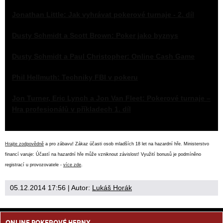
Jonathan Little: Jak vyhrávat pokerové turnaje - 2. díl
Dusty Schmidt a Scott Brown: Poker jako byznys
Dusty Schmidt a Paul Christopher: Online Cash Game
Phil Hellmuth: Techniky FBI v pokeru
Jon Turner, Eric Lynch a Jon Van Fleet: Pokerové turnaje –
Hra profesionálů v příkladech 1. díl
Hrajte zodpovědně
a pro zábavu! Zákaz účasti osob mladších 18 let na hazardní hře. Ministerstvo
financí varuje: Účastí na hazardní hře může vzniknout závislost! Využití bonusů je podmíněno
registrací u provozovatele -
více zde
.
05.12.2014 17:56
| Autor:
Lukáš Horák
ONLINE POKEROVÉ HERNY