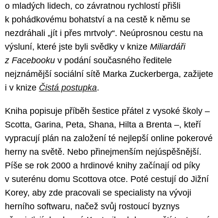
o mladých lidech, co závratnou rychlostí přišli
k pohádkovému bohatství a na cestě k němu se
nezdráhali „jít i přes mrtvoly“. Neúprosnou cestu na
výsluní, které jste byli svědky v knize
Miliardáři
z Facebooku
v podání současného ředitele
nejznámější sociální sítě Marka Zuckerberga, zažijete
i v knize
Čistá postupka
.
Kniha popisuje příběh šestice přátel z vysoké školy –
Scotta, Garina, Peta, Shana, Hilta a Brenta –, kteří
vypracují plán na založení té nejlepší online pokerové
herny na světě. Nebo přinejmenším nejúspěšnější.
Píše se rok 2000 a hrdinové knihy začínají od píky
v suterénu domu Scottova otce. Poté cestují do Jižní
Korey, aby zde pracovali se specialisty na vývoji
herního softwaru, načež svůj rostoucí byznys