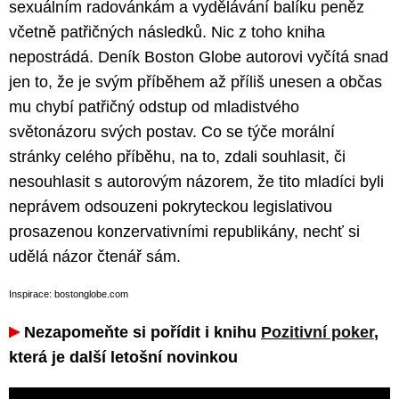
sexuálním radovánkám a vydělávání balíku peněz
včetně patřičných následků. Nic z toho kniha
nepostrádá. Deník Boston Globe autorovi vyčítá snad
jen to, že je svým příběhem až příliš unesen a občas
mu chybí patřičný odstup od mladistvého
světonázoru svých postav. Co se týče morální
stránky celého příběhu, na to, zdali souhlasit, či
nesouhlasit s autorovým názorem, že tito mladíci byli
neprávem odsouzeni pokryteckou legislativou
prosazenou konzervativními republikány, nechť si
udělá názor čtenář sám.
Inspirace: bostonglobe.com
Nezapomeňte si pořídit i knihu
Pozitivní poker
,
která je další letošní novinkou