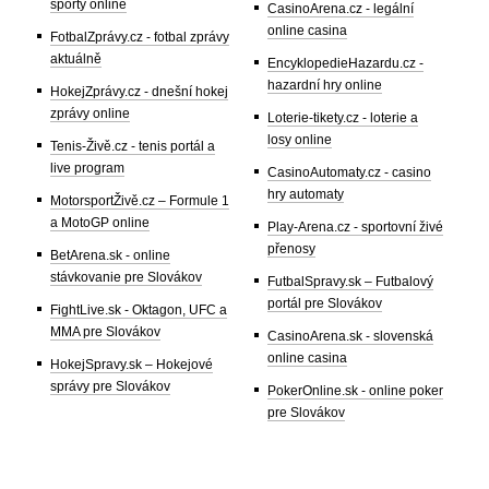
sporty online
CasinoArena.cz - legální
online casina
FotbalZprávy.cz - fotbal zprávy
aktuálně
EncyklopedieHazardu.cz -
hazardní hry online
HokejZprávy.cz - dnešní hokej
zprávy online
Loterie-tikety.cz - loterie a
losy online
Tenis-Živě.cz - tenis portál a
live program
CasinoAutomaty.cz - casino
hry automaty
MotorsportŽivě.cz – Formule 1
a MotoGP online
Play-Arena.cz - sportovní živé
přenosy
BetArena.sk - online
stávkovanie pre Slovákov
FutbalSpravy.sk – Futbalový
portál pre Slovákov
FightLive.sk - Oktagon, UFC a
MMA pre Slovákov
CasinoArena.sk - slovenská
online casina
HokejSpravy.sk – Hokejové
správy pre Slovákov
PokerOnline.sk - online poker
pre Slovákov