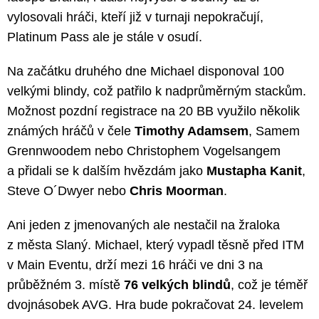
vylosovali hráči, kteří již v turnaji nepokračují,
Platinum Pass ale je stále v osudí.
Na začátku druhého dne Michael disponoval 100
velkými blindy, což patřilo k nadprůměrným stackům.
Možnost pozdní registrace na 20 BB využilo několik
známých hráčů v čele
Timothy Adamsem
, Samem
Grennwoodem nebo Christophem Vogelsangem
a přidali se k dalším hvězdám jako
Mustapha Kanit
,
Steve O´Dwyer nebo
Chris Moorman
.
Ani jeden z jmenovaných ale nestačil na žraloka
z města Slaný. Michael, který vypadl těsně před ITM
v Main Eventu, drží mezi 16 hráči ve dni 3 na
průběžném 3. místě
76 velkých blindů
, což je téměř
dvojnásobek AVG. Hra bude pokračovat 24. levelem