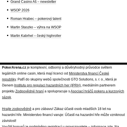
Grand Casino Aš – newsletter
WSOP 2026
Roman Hrabec – pokerový talent
Martin Staszko – výhra na WSOP
Martin Kabrhel – český highroller
PokerArena.cz
je komplexní, odborný a důvěryhodný průvodce světem
legálních online casin, která mají licenci od
Ministerstva financí České
republiky
. Patří do skupiny webů společnosti GTO Solutions, s. r. o., která je
členem
Institutu pro regulaci hazardních her (IPRH)
, mediálním partnerem
projektu
Zodpovědné hraní
a spolupracuje s
Asociací hráčů pokeru a kurzových
sázek
.
Hrajte zodpovědně
a pro zábavu! Zákaz účasti osob mladších 18 let na
hazardní hře. Ministerstvo financí varuje: Účastí na hazardní hře může vzniknout
závislost!
Využití bonusů je podmíněno registrací u provozovatele –
informace zde
. Na