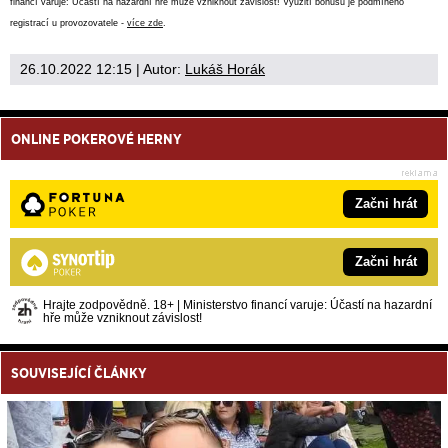
financí varuje: Účastí na hazardní hře může vzniknout závislost! Využití bonusů je podmíněno
registrací u provozovatele -
více zde
.
26.10.2022 12:15
| Autor:
Lukáš Horák
ONLINE POKEROVÉ HERNY
Začni hrát
Začni hrát
Hrajte zodpovědně. 18+ | Ministerstvo financí varuje: Účastí na hazardní
hře může vzniknout závislost!
SOUVISEJÍCÍ ČLÁNKY