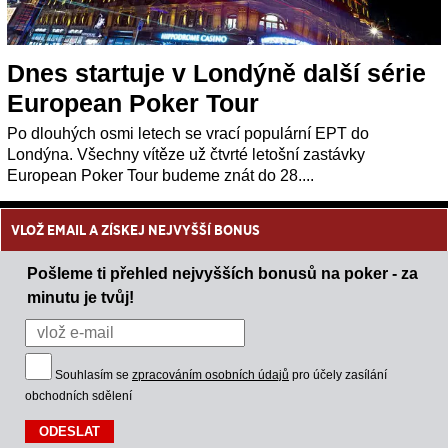
Dnes startuje v Londýně další série
European Poker Tour
Po dlouhých osmi letech se vrací populární EPT do
Londýna. Všechny vítěze už čtvrté letošní zastávky
European Poker Tour budeme znát do 28....
VLOŽ EMAIL A ZÍSKEJ NEJVYŠŠÍ BONUS
Pošleme ti přehled nejvyšších bonusů na poker - za
minutu je tvůj!
Souhlasím se
zpracováním osobních údajů
pro účely zasílání
obchodních sdělení