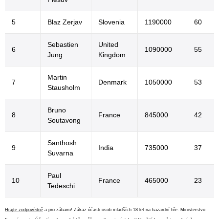
5
Blaz Zerjav
Slovenia
1190000
60
Sebastien
United
6
1090000
55
Jung
Kingdom
Martin
7
Denmark
1050000
53
Stausholm
Bruno
8
France
845000
42
Soutavong
Santhosh
9
India
735000
37
Suvarna
Paul
10
France
465000
23
Tedeschi
Hrajte zodpovědně
a pro zábavu! Zákaz účasti osob mladších 18 let na hazardní hře. Ministerstvo