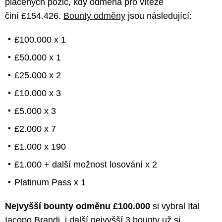
placených pozic, kdy odměna pro vítěze
činí £154.426.
Bounty odměny
jsou následující:
£100.000 x 1
£50.000 x 1
£25.000 x 2
£10.000 x 3
£5.000 x 3
£2.000 x 7
£1.000 x 190
£1.000 + další možnost losování x 2
Platinum Pass x 1
Nejvyšší bounty odměnu £100.000
si vybral Ital
Iacopo Brandi, i další nejvyšší 3 bounty už si