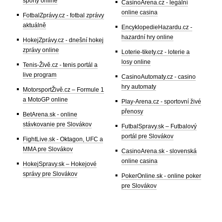
sporty online
CasinoArena.cz - legální
online casina
FotbalZprávy.cz - fotbal zprávy
aktuálně
EncyklopedieHazardu.cz -
hazardní hry online
HokejZprávy.cz - dnešní hokej
zprávy online
Loterie-tikety.cz - loterie a
losy online
Tenis-Živě.cz - tenis portál a
live program
CasinoAutomaty.cz - casino
hry automaty
MotorsportŽivě.cz – Formule 1
a MotoGP online
Play-Arena.cz - sportovní živé
přenosy
BetArena.sk - online
stávkovanie pre Slovákov
FutbalSpravy.sk – Futbalový
portál pre Slovákov
FightLive.sk - Oktagon, UFC a
MMA pre Slovákov
CasinoArena.sk - slovenská
online casina
HokejSpravy.sk – Hokejové
správy pre Slovákov
PokerOnline.sk - online poker
pre Slovákov