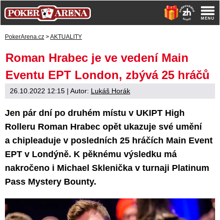
PokerArena.cz
>
AKTUALITY
Roman Hrabec je ve vedení Main
Eventu EPT London, zbývá 25 hráčů
26.10.2022 12:15
| Autor:
Lukáš Horák
Jen pár dní po druhém místu v UKIPT High
Rolleru Roman Hrabec opět ukazuje své umění
a chipleaduje v posledních 25 hráčích Main Event
EPT v Londýně. K pěknému výsledku má
nakročeno i Michael Sklenička v turnaji Platinum
Pass Mystery Bounty.