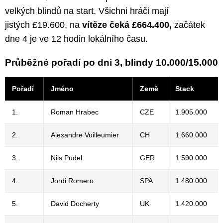
velkých blindů na start. Všichni hráči mají
jistých £19.600, na
vítěze čeká £664.400,
začátek
dne 4 je ve 12 hodin lokálního času.
Průběžné pořadí po dni 3, blindy 10.000/15.000
Pořadí
Jméno
Země
Stack
1.
Roman Hrabec
CZE
1.905.000
2.
Alexandre Vuilleumier
CH
1.660.000
3.
Nils Pudel
GER
1.590.000
4.
Jordi Romero
SPA
1.480.000
5.
David Docherty
UK
1.420.000