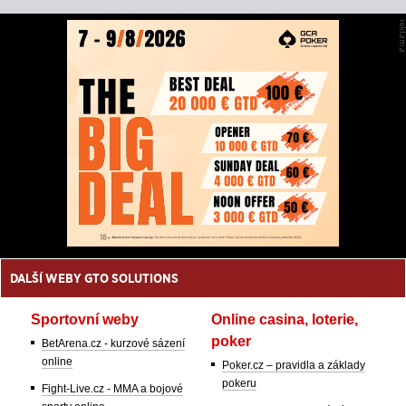
DALŠÍ WEBY GTO SOLUTIONS
Sportovní weby
Online casina, loterie,
poker
BetArena.cz - kurzové sázení
online
Poker.cz – pravidla a základy
pokeru
Fight-Live.cz - MMA a bojové