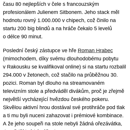
času 80 nejlepších v čele s francouzským
profesionálem Julienem Sitbonem. Jeho stack měl
hodnotu rovný 1.000.000 v chipech, což činilo na
startu 200 big blindů a na hráče čekalo 5 levelů
o délce 90 minut.
Poslední český zástupce ve hře
Roman Hrabec
(mimochodem, díky svému dlouhodobému pobytu
v Rakousku se kvalifikoval online) si na startu rozbalil
294.000 v žetonech, což stačilo na průběžnou 30.
pozici. Roman byl dlouho na streamovaném
televizním stole a předváděl divákům, proč je zřejmě
největší vycházející hvězdou českého pokeru.
Skvělou aktivní hrou dostával své protihráče pod tlak
a ti mu byli nuceni zahazovat i prémiové kombinace.
A že jeho soupeři na stole nebyli žádná ořezávátka,