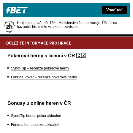
Vsaď teď
Hrajte zodpovědně. 18+ | Ministerstvo financí varuje: Účastí na
hazardní hře může vzniknout závislost!
DŮLEŽITÉ INFORMACE PRO HRÁČE
Pokerové herny s licencí v ČR 🇨🇿
Synot Tip – recenze pokerové herny
Fortuna Poker – recenze pokerové herny
Bonusy u online heren v ČR
SynotTip bonus poker aktuálně
Fortuna bonus poker aktuálně