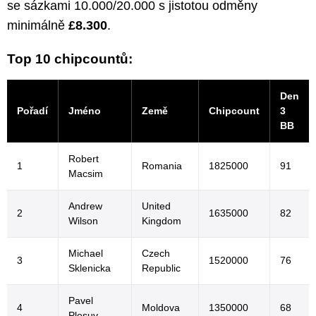
se sázkami 10.000/20.000 s jistotou odměny
minimálně
£8.300
.
Top 10 chipcountů:
Den
Pořadí
Jméno
Země
Chipcount
3
BB
Robert
1
Romania
1825000
91
Macsim
Andrew
United
2
1635000
82
Wilson
Kingdom
Michael
Czech
3
1520000
76
Sklenicka
Republic
Pavel
4
Moldova
1350000
68
Plesuv