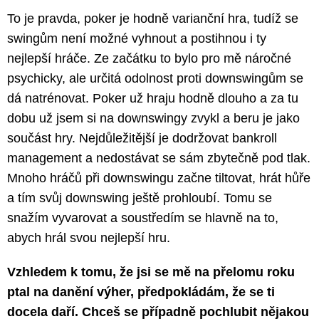
To je pravda, poker je hodně varianční hra, tudíž se
swingům není možné vyhnout a postihnou i ty
nejlepší hráče. Ze začátku to bylo pro mě náročné
psychicky, ale určitá odolnost proti downswingům se
dá natrénovat. Poker už hraju hodně dlouho a za tu
dobu už jsem si na downswingy zvykl a beru je jako
součást hry. Nejdůležitější je dodržovat bankroll
management a nedostávat se sám zbytečně pod tlak.
Mnoho hráčů při downswingu začne tiltovat, hrát hůře
a tím svůj downswing ještě prohloubí. Tomu se
snažím vyvarovat a soustředím se hlavně na to,
abych hrál svou nejlepší hru.
Vzhledem k tomu, že jsi se mě na přelomu roku
ptal na danění výher, předpokládám, že se ti
docela daří. Chceš se případně pochlubit nějakou