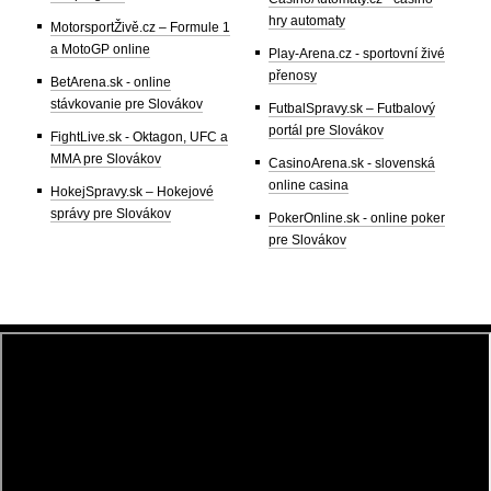
hry automaty
MotorsportŽivě.cz – Formule 1
a MotoGP online
Play-Arena.cz - sportovní živé
přenosy
BetArena.sk - online
stávkovanie pre Slovákov
FutbalSpravy.sk – Futbalový
portál pre Slovákov
FightLive.sk - Oktagon, UFC a
MMA pre Slovákov
CasinoArena.sk - slovenská
online casina
HokejSpravy.sk – Hokejové
správy pre Slovákov
PokerOnline.sk - online poker
pre Slovákov