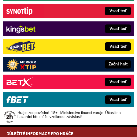
Vsaď teď
Vsaď teď
Vsaď teď
Začni hrát
Vsaď teď
Vsaď teď
Hrajte zodpovědně. 18+ | Ministerstvo financí varuje: Účastí na
hazardní hře může vzniknout závislost!
DŮLEŽITÉ INFORMACE PRO HRÁČE