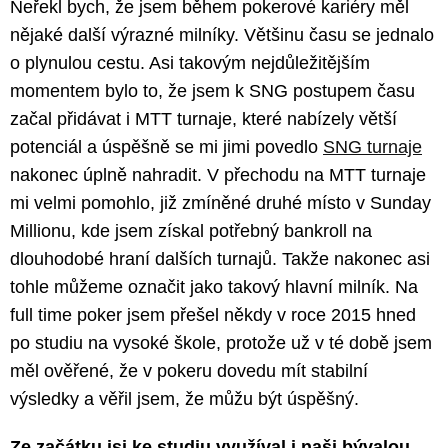
Neřekl bych, že jsem během pokerové kariéry měl
nějaké další výrazné milníky. Většinu času se jednalo
o plynulou cestu. Asi takovým nejdůležitějším
momentem bylo to, že jsem k SNG postupem času
začal přidávat i MTT turnaje, které nabízely větší
potenciál a úspěšně se mi jimi povedlo
SNG turnaje
nakonec úplně nahradit. V přechodu na MTT turnaje
mi velmi pomohlo, již zmíněné druhé místo v Sunday
Millionu, kde jsem získal potřebný bankroll na
dlouhodobé hraní dalších turnajů. Takže nakonec asi
tohle můžeme označit jako takový hlavní milník. Na
full time poker jsem přešel někdy v roce 2015 hned
po studiu na vysoké škole, protože už v té době jsem
měl ověřené, že v pokeru dovedu mít stabilní
výsledky a věřil jsem, že můžu být úspěšný.
Ze začátku jsi ke studiu využíval i naši bývalou