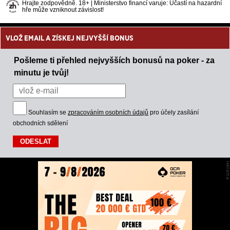
Hrajte zodpovědně. 18+ | Ministerstvo financí varuje: Účastí na hazardní
hře může vzniknout závislost!
VLOŽ EMAIL A ZÍSKEJ NEJVYŠŠÍ BONUS
Pošleme ti přehled nejvyšších bonusů na poker - za
minutu je tvůj!
Souhlasím se
zpracováním osobních údajů
pro účely zasílání
obchodních sdělení