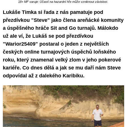
18+ MF varuje: Účastí na hazardní hře může vzniknout závislost.
Lukáše Timka si řada z nás pamatuje pod
přezdívkou "Steve" jako člena areňácké komunity
a úspěšného hráče Sit and Go turnajů. Málokdo
už ale ví, že Lukáš se pod přezdívkou
"Warior25409" postaral o jeden z největších
českých online turnajových úspěchů loňského
roku, který znamenal velký zlom v jeho pokerové
kariéře. Co dnes dělá a jak se mu daří nám Steve
odpovídal až z dalekého Karibiku.