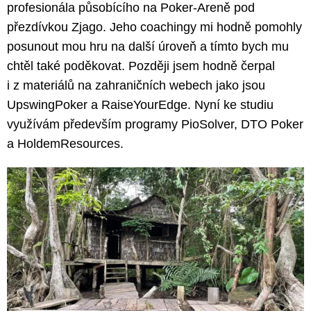
profesionála působícího na Poker-Areně pod
přezdívkou Zjago. Jeho coachingy mi hodně pomohly
posunout mou hru na další úroveň a tímto bych mu
chtěl také poděkovat. Později jsem hodně čerpal
i z materiálů na zahraničních webech jako jsou
UpswingPoker a RaiseYourEdge. Nyní ke studiu
využívám především programy PioSolver, DTO Poker
a HoldemResources.