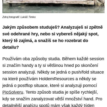
Zdroj fotografií: Lukáš Timko
Jakým způsobem studuješ? Analyzuješ si zpětně
své odehrané hry, nebo si vybereš nějaký spot,
který tě zajímá, a snažíš se ho rozebrat do
detailu?
Používám oba způsoby studia. Během každé session
si značím handy a ty si většinou hned po skončení
session analyzuji. Někdy se jedná o push/fold situace
na které používám HoldemResources a někdy se
jedná o postflop situace, které si analyzuji pomocí
PioSolveru
. Tento způsob studia je spíše rychlejší,
kdy se snažím zanalyzovat větší množství hand. Pro
detailnější analýzu spotů mám však každý týden