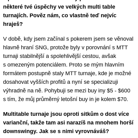
některé tvé úspěchy ve velkých multi table
turnajích. Pověz nám, co vlastně teď nejvíc
hraješ?
V době, kdy jsem začínal s pokerem jsem se věnoval
hlavně hraní SNG, protože byly v porovnání s MTT
turnaji stabilnější a spolehlivější cestou, avšak
s omezeným potenciálem. Proto se mým hlavním
formátem postupně staly MTT turnaje, kde je možné
dosahovat vyšších profitů a nyní se specializuji
výhradně na ně. Pohybuji se mezi buy iny $5 - $600
s tím, že můj průměrný letošní buy in je kolem $70.
Multitable turnaje jsou oproti sitkům o dost více
varianční, takže tam asi narazíš na mnohem horší
downswingy. Jak se s nimi vyrovnáváš?