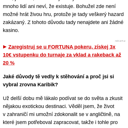
mnoho lidí ani neví, že existuje. Bohužel zde není
možné hrát živou hru, protože je tady veškerý hazard
zakázaný. Z tohoto důvodu tady nenajdete ani žádné
kasino.
Zaregistruj se u FORTUNA pokeru, získej 3x
10€ vstupenku do turnaje za vklad a rakeback až
20 %
Jaké důvody tě vedly k stěhování a proč jsi si
vybral zrovna Karibik?
Už delší dobu mě lákalo podívat se do světa a zkusit
nějakou exotickou destinaci. Věděl jsem, že život
v zahraničí mi umožní zdokonalit se v angličtině, na
které jsem potřeboval zapracovat, takže i tohle pro