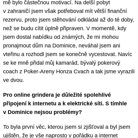
mě bylo částečnou motivací. Na delší pobyt
v zahraničí jsem však potřeboval mít větší finanční
rezervu, proto jsem stěhování odkládal až do té doby,
než se budu cítit úplně připraven. V momentě, kdy
jsem dostal nabídku od známých, že mi mohou
pronajmout dům na Dominice, neváhal jsem ani
vteřinu a rozhodl jsem se konečně vycestovat. Navíc
se ke mně přidal můj kamarád, bývalý pokerový
coach z Poker-Areny Honza Cvach a tak jsme vyrazili
ve dvou.
Pro online grindera je důležité spolehlivé
připojení k internetu a k elektrické síti. S tímhle
v Dominice nejsou problémy?
To byla první věc, kterou jsem si zjišťoval a byl jsem
ujištěn, že je vše naprosto v pořádku a internet