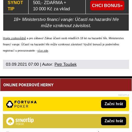
SYNOT
500,- ZDARMA +
CHCI BONUS
TIP
10 000 Kč za vklad
18+ Ministerstvo financí varuje: Účastí na hazardní hře
může vzniknout závislost.
Hrajte zodpovědně
a pro zábavu! Zákaz účasti osob mladších 18 let na hazardní hře. Ministerstvo
financí varuje: Účastí na hazardní hře může vzniknout závislost! Využití bonusů je podmíněno
registrací u provozovatele -
více zde
.
03.09.2021 07:00
| Autor:
Petr Toušek
ONLINE POKEROVÉ HERNY
Začni hrát
Začni hrát