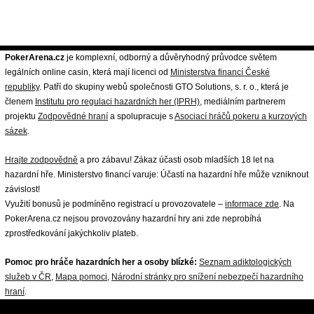
PokerArena.cz
je komplexní, odborný a důvěryhodný průvodce světem
legálních online casin, která mají licenci od
Ministerstva financí České
republiky
. Patří do skupiny webů společnosti GTO Solutions, s. r. o., která je
členem
Institutu pro regulaci hazardních her (IPRH)
, mediálním partnerem
projektu
Zodpovědné hraní
a spolupracuje s
Asociací hráčů pokeru a kurzových
sázek
.
Hrajte zodpovědně
a pro zábavu! Zákaz účasti osob mladších 18 let na
hazardní hře. Ministerstvo financí varuje: Účastí na hazardní hře může vzniknout
závislost!
Využití bonusů je podmíněno registrací u provozovatele –
informace zde
. Na
PokerArena.cz nejsou provozovány hazardní hry ani zde neprobíhá
zprostředkování jakýchkoliv plateb.
Pomoc pro hráče hazardních her a osoby blízké:
Seznam adiktologických
služeb v ČR
,
Mapa pomoci
,
Národní stránky pro snížení nebezpečí hazardního
hraní
.