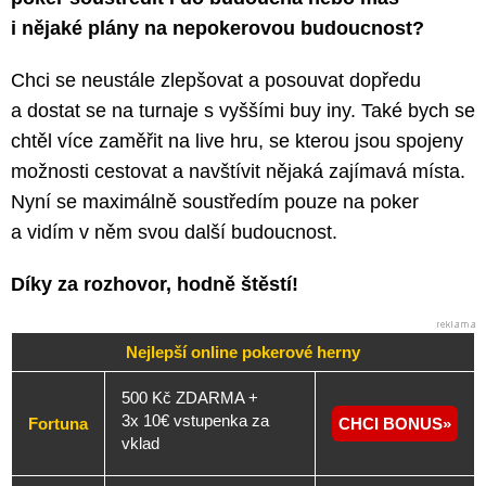
i nějaké plány na nepokerovou budoucnost?
Chci se neustále zlepšovat a posouvat dopředu
a dostat se na turnaje s vyššími buy iny. Také bych se
chtěl více zaměřit na live hru, se kterou jsou spojeny
možnosti cestovat a navštívit nějaká zajímavá místa.
Nyní se maximálně soustředím pouze na poker
a vidím v něm svou další budoucnost.
Díky za rozhovor, hodně štěstí!
Nejlepší online pokerové herny
500 Kč ZDARMA +
3x 10€ vstupenka za
Fortuna
CHCI BONUS
vklad