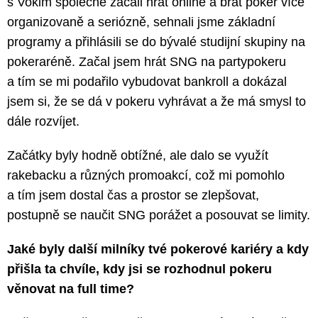
s Vokim společně začali hrát online a brát poker více
organizovaně a seriózně, sehnali jsme základní
programy a přihlásili se do bývalé studijní skupiny na
pokeraréně. Začal jsem hrát SNG na partypokeru
a tím se mi podařilo vybudovat bankroll a dokázal
jsem si, že se dá v pokeru vyhrávat a že má smysl to
dále rozvíjet.
Začátky byly hodně obtížné, ale dalo se využít
rakebacku a různých promoakcí, což mi pomohlo
a tím jsem dostal čas a prostor se zlepšovat,
postupně se naučit SNG porážet a posouvat se limity.
Jaké byly další milníky tvé pokerové kariéry a kdy
přišla ta chvíle, kdy jsi se rozhodnul pokeru
věnovat na full time?