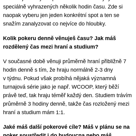
speciálně vyhrazených několik hodin času. Zde si
naopak vyberu jen jeden konkrétní spot a ten se
snažím zanalyzovat co nejvíce do hloubky.
Kolik pokeru denně věnuješ času? Jak máš
rozdělený čas mezi hraní a studium?
V současné době věnuji průměrně hraní přibližně 7
hodin denně s tím, že hraju normálně 2-3 dny
v týdnu. Pokud však probíhá nějaká významná
turnajová série jako je např. WCOOP, který běží
právě teď, tak hraju téměř každý den. Studiem trávím
průměrně 3 hodiny denně, takže čas rozložený mezi
hraní a studium mám 1:1.
Jaké máš další pokerové cíle? Máš v plánu se na
poker soustředit i do budoucna nebo máš