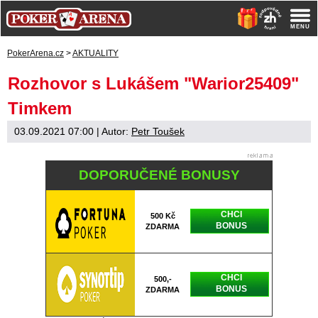
PokerArena.cz
>
AKTUALITY
Rozhovor s Lukášem "Warior25409"
Timkem
03.09.2021 07:00
| Autor:
Petr Toušek
DOPORUČENÉ BONUSY
CHCI
500 Kč
BONUS
ZDARMA
CHCI
500,-
BONUS
ZDARMA