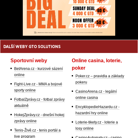
DALŠÍ WEBY GTO SOLUTIONS
Sportovní weby
Online casina, loterie,
poker
BetArena.cz - kurzové sázení
online
Poker.cz – pravidla a základy
pokeru
Fight-Live.cz - MMA a bojové
sporty online
CasinoArena.cz - legální
online casina
FotbalZprávy.cz - fotbal zprávy
aktuálně
EncyklopedieHazardu.cz -
hazardní hry online
HokejZprávy.cz - dnešní hokej
zprávy online
Loterie-tikety.cz - loterie a
losy online
Tenis-Živě.cz - tenis portál a
live program
CasinoAutomaty.cz - casino