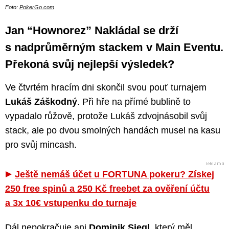
Foto:
PokerGo.com
Jan “Hownorez” Nakládal se drží
s nadprůměrným stackem v Main Eventu.
Překoná svůj nejlepší výsledek?
Ve čtvrtém hracím dni skončil svou pouť turnajem
Lukáš Záškodný
. Při hře na přímé bublině to
vypadalo růžově, protože Lukáš zdvojnásobil svůj
stack, ale po dvou smolných handách musel na kasu
pro svůj mincash.
Ještě nemáš účet u FORTUNA pokeru? Získej
250 free spinů a 250 Kč freebet za ověření účtu
a 3x 10€ vstupenku do turnaje
Dál nepokračuje ani
Dominik Siegl
, který měl