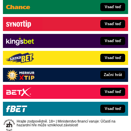
Vsaď teď
Vsaď teď
Vsaď teď
Vsaď teď
Začni hrát
Vsaď teď
Vsaď teď
Hrajte zodpovědně. 18+ | Ministerstvo financí varuje: Účastí na
hazardní hře může vzniknout závislost!