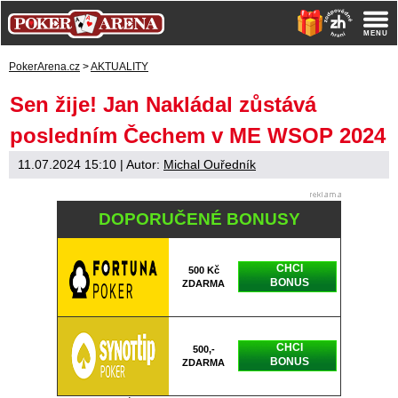
PokerArena.cz
>
AKTUALITY
Sen žije! Jan Nakládal zůstává
posledním Čechem v ME WSOP 2024
11.07.2024 15:10
| Autor:
Michal Ouředník
DOPORUČENÉ BONUSY
CHCI
500 Kč
BONUS
ZDARMA
CHCI
500,-
BONUS
ZDARMA