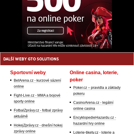
DALŠÍ WEBY GTO SOLUTIONS
Sportovní weby
Online casina, loterie,
poker
BetArena.cz - kurzové sázení
online
Poker.cz – pravidla a základy
pokeru
Fight-Live.cz - MMA a bojové
sporty online
CasinoArena.cz - legální
online casina
FotbalZprávy.cz - fotbal zprávy
aktuálně
EncyklopedieHazardu.cz -
hazardní hry online
HokejZprávy.cz - dnešní hokej
zprávy online
Loterie-tikety.cz - loterie a