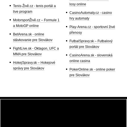
losy online
Tenis-Živě.cz - tenis portál a
live program
CasinoAutomaty.cz - casino
hry automaty
MotorsportŽivě.cz – Formule 1
a MotoGP online
Play-Arena.cz - sportovní živé
přenosy
BetArena.sk - online
stávkovanie pre Slovákov
FutbalSpravy.sk – Futbalový
portál pre Slovákov
FightLive.sk - Oktagon, UFC a
MMA pre Slovákov
CasinoArena.sk - slovenská
online casina
HokejSpravy.sk – Hokejové
správy pre Slovákov
PokerOnline.sk - online poker
pre Slovákov