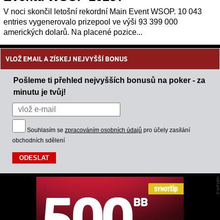
V noci skončil letošní rekordní Main Event WSOP. 10 043
entries vygenerovalo prizepool ve výši 93 399 000
amerických dolarů. Na placené pozice...
VLOŽ EMAIL A ZÍSKEJ NEJVYŠŠÍ BONUS
Pošleme ti přehled nejvyšších bonusů na poker - za
minutu je tvůj!
Souhlasím se
zpracováním osobních údajů
pro účely zasílání
obchodních sdělení