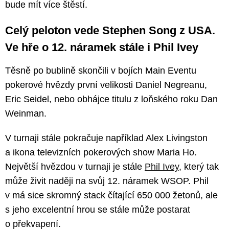
bude mít více štěstí.
Celý peloton vede Stephen Song z USA.
Ve hře o 12. náramek stále i Phil Ivey
Těsně po bublině skončili v bojích Main Eventu
pokerové hvězdy první velikosti Daniel Negreanu,
Eric Seidel, nebo obhájce titulu z loňského roku Dan
Weinman.
V turnaji stále pokračuje například Alex Livingston
a ikona televizních pokerových show Maria Ho.
Největší hvězdou v turnaji je stále
Phil Ivey
, který tak
může živit naději na svůj 12. náramek WSOP. Phil
v má sice skromný stack čítající 650 000 žetonů, ale
s jeho excelentní hrou se stále může postarat
o překvapení.