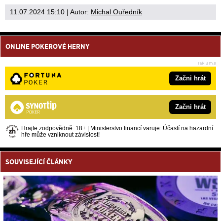
11.07.2024 15:10
| Autor:
Michal Ouředník
ONLINE POKEROVÉ HERNY
Začni hrát
Začni hrát
Hrajte zodpovědně. 18+ | Ministerstvo financí varuje: Účastí na hazardní
hře může vzniknout závislost!
SOUVISEJÍCÍ ČLÁNKY