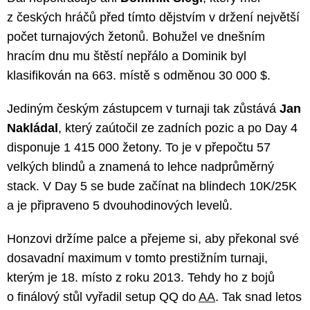
z českých hráčů před tímto dějstvím v držení největší
počet turnajových žetonů. Bohužel ve dnešním
hracím dnu mu štěstí nepřálo a Dominik byl
klasifikován na 663. místě s odměnou 30 000 $.
Jediným českým zástupcem v turnaji tak zůstává
Jan
Nakládal
, který zaútočil ze zadních pozic a po Day 4
disponuje 1 415 000 žetony. To je v přepočtu 57
velkých blindů a znamená to lehce nadprůměrný
stack. V Day 5 se bude začínat na blindech 10K/25K
a je připraveno 5 dvouhodinových levelů.
Honzovi držíme palce a přejeme si, aby překonal své
dosavadní maximum v tomto prestižním turnaji,
kterým je 18. místo z roku 2013. Tehdy ho z bojů
o finálový stůl vyřadil setup QQ do
AA
. Tak snad letos