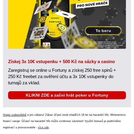
Získej 3x 10€ vstupenku + 500 Kč na sázky a casino
Zaregistruj se online u Fortuny a získej 250 free spinů +
250 Kč freebet za ověření účtu a 3x 10€ vstupenky do
turnajů za vklad.
KLIKNI ZDE a začni hrát poker u Fortuny
Hrajte zodpovědně
a pro zábavu! Zákaz účasti osob mladších 18 let na hazardní hře. Ministerstvo
financí varuje: Účastí na hazardní hře může vzniknout závislost! Využití bonusů je podmíněno
registrací u provozovatele -
více zde
.