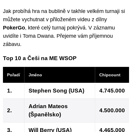
Jak probíhá hra na bublině v takhle velkém turnaji si
můžete vychutnat v přiloženém videu z dílny
PokerGo
, které celý turnaj pokrývá. V záznamu
uvidíte i Toma Dwana. Přejeme vám příjemnou
zábavu.
Top 10 a Češi na ME WSOP
Pořadí
Jméno
Chipcount
1.
Stephen Song (USA)
4.745.000
Adrian Mateos
2.
4.500.000
(Španělsko)
3.
Will Berry (USA)
4.465.000