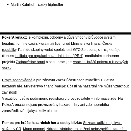
Martin Kabrhel – český highroller
PokerArena.cz
je komplexní, odborný a důvěryhodný průvodce světem
legálních online casin, která mají licenci od
Ministerstva financí České
republiky
. Patří do skupiny webů společnosti GTO Solutions, s. r. o., která je
členem
Institutu pro regulaci hazardních her (IPRH)
, mediálním partnerem
projektu
Zodpovědné hraní
a spolupracuje s
Asociací hráčů pokeru a kurzových
sázek
.
Hrajte zodpovědně
a pro zábavu! Zákaz účasti osob mladších 18 let na
hazardní hře. Ministerstvo financí varuje: Účastí na hazardní hře může vzniknout
závislost!
Využití bonusů je podmíněno registrací u provozovatele –
informace zde
. Na
PokerArena.cz nejsou provozovány hazardní hry ani zde neprobíhá
zprostředkování jakýchkoliv plateb.
Pomoc pro hráče hazardních her a osoby blízké:
Seznam adiktologických
služeb v ČR
,
Mapa pomoci
,
Národní stránky pro snížení nebezpečí hazardního