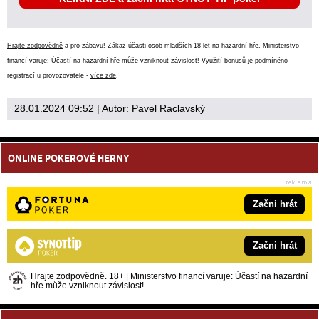
Hrajte zodpovědně
a pro zábavu! Zákaz účasti osob mladších 18 let na hazardní hře. Ministerstvo
financí varuje: Účastí na hazardní hře může vzniknout závislost! Využití bonusů je podmíněno
registrací u provozovatele -
více zde
.
28.01.2024 09:52
| Autor:
Pavel Raclavský
ONLINE POKEROVÉ HERNY
Začni hrát
Začni hrát
Hrajte zodpovědně. 18+ | Ministerstvo financí varuje: Účastí na hazardní
hře může vzniknout závislost!