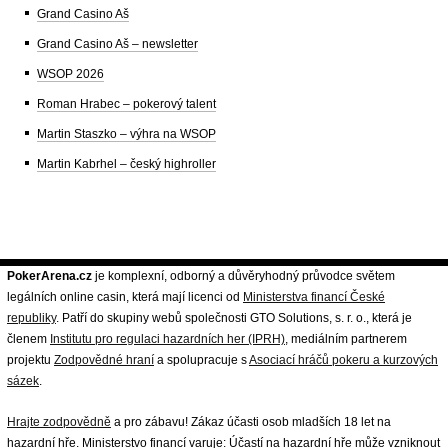
Grand Casino Aš
Grand Casino Aš – newsletter
WSOP 2026
Roman Hrabec – pokerový talent
Martin Staszko – výhra na WSOP
Martin Kabrhel – český highroller
PokerArena.cz
je komplexní, odborný a důvěryhodný průvodce světem
legálních online casin, která mají licenci od
Ministerstva financí České
republiky
. Patří do skupiny webů společnosti GTO Solutions, s. r. o., která je
členem
Institutu pro regulaci hazardních her (IPRH)
, mediálním partnerem
projektu
Zodpovědné hraní
a spolupracuje s
Asociací hráčů pokeru a kurzových
sázek
.
Hrajte zodpovědně
a pro zábavu! Zákaz účasti osob mladších 18 let na
hazardní hře. Ministerstvo financí varuje: Účastí na hazardní hře může vzniknout