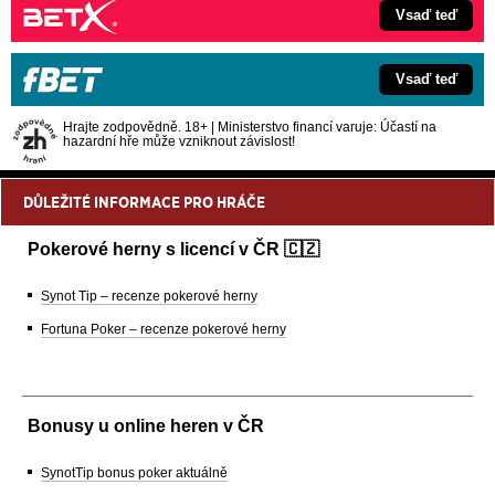
Vsaď teď
Vsaď teď
Hrajte zodpovědně. 18+ | Ministerstvo financí varuje: Účastí na
hazardní hře může vzniknout závislost!
DŮLEŽITÉ INFORMACE PRO HRÁČE
Pokerové herny s licencí v ČR 🇨🇿
Synot Tip – recenze pokerové herny
Fortuna Poker – recenze pokerové herny
Bonusy u online heren v ČR
SynotTip bonus poker aktuálně