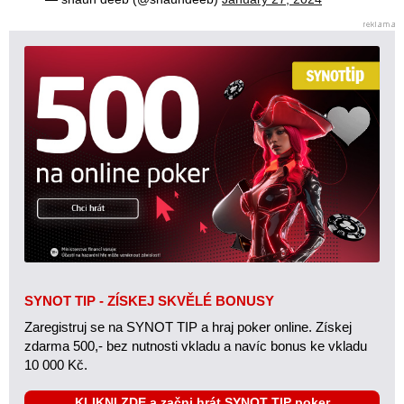
SYNOT TIP - ZÍSKEJ SKVĚLÉ BONUSY
Zaregistruj se na SYNOT TIP a hraj poker online. Získej
zdarma 500,- bez nutnosti vkladu a navíc bonus ke vkladu
10 000 Kč.
KLIKNI ZDE a začni hrát SYNOT TIP poker