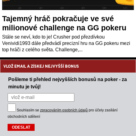
Tajemný hráč pokračuje ve své
milionové challenge na GG pokeru
Stále se neví, kdo to je! Crusher pod přezdívkou
Venividi1993 dále předvádí precizní hru na GG pokeru mezi
top hráči z celého světa. Challenge,...
VLOŽ EMAIL A ZÍSKEJ NEJVYŠŠÍ BONUS
Pošleme ti přehled nejvyšších bonusů na poker - za
minutu je tvůj!
Souhlasím se
zpracováním osobních údajů
pro účely zasílání
obchodních sdělení