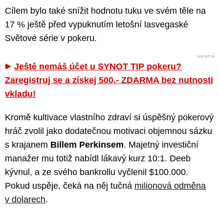
Cílem bylo také snížit hodnotu tuku ve svém těle na
17 % ještě před vypuknutím letošní lasvegaské
Světové série v pokeru.
Ještě nemáš účet u SYNOT TIP pokeru?
Zaregistruj se a získej 500,- ZDARMA bez nutnosti
vkladu!
Kromě kultivace vlastního zdraví si úspěšný pokerový
hráč zvolil jako dodatečnou motivaci objemnou sázku
s krajanem
Billem Perkinsem
. Majetný investiční
manažer mu totiž nabídl lákavý kurz 10:1. Deeb
kývnul, a ze svého bankrollu vyčlenil $100.000.
Pokud uspěje, čeká na něj tučná
milionová odměna
v dolarech
.