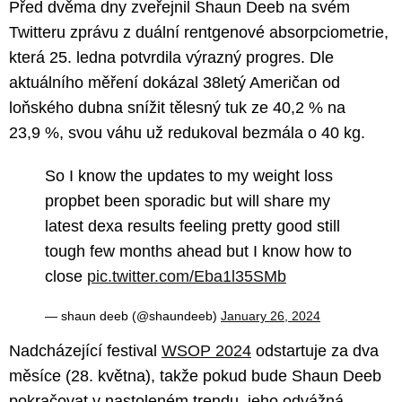
Před dvěma dny zveřejnil Shaun Deeb na svém
Twitteru zprávu z duální rentgenové absorpciometrie,
která 25. ledna potvrdila výrazný progres. Dle
aktuálního měření dokázal 38letý Američan od
loňského dubna snížit tělesný tuk ze 40,2 % na
23,9 %, svou váhu už redukoval bezmála o 40 kg.
So I know the updates to my weight loss
propbet been sporadic but will share my
latest dexa results feeling pretty good still
tough few months ahead but I know how to
close
pic.twitter.com/Eba1l35SMb
— shaun deeb (@shaundeeb)
January 26, 2024
Nadcházející festival
WSOP 2024
odstartuje za dva
měsíce (28. května), takže pokud bude Shaun Deeb
pokračovat v nastoleném trendu, jeho odvážná