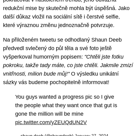
redukční mise by skutečně mohla být úspěšná. Jako
další důkaz vložil na sociální sítě i čerstvé selfie,
které výraznou změnu jednoznačně potvrzuje.
Na přiloženém tweetu se odhodlaný Shaun Deeb
předvedl svlečený do půl těla a své foto ještě
vyšperkoval humorným popisem:
"Chtěli jste fotku
pokroku, takže tady máte, co jste chtěli. Jakmile zmizí
vnitřnosti, milion bude můj!"
O výsledku unikátní
sázky vás budeme pochopitelně informovat!
You guys wanted a progress pic so I give
the people what they want once that gut is
gone the million will be mine
pic.twitter.com/yZEUQdUN2V
— shaun deeb (@shaundeeb)
January 27, 2024