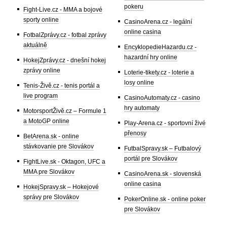
pokeru
Fight-Live.cz - MMA a bojové
sporty online
CasinoArena.cz - legální
online casina
FotbalZprávy.cz - fotbal zprávy
aktuálně
EncyklopedieHazardu.cz -
hazardní hry online
HokejZprávy.cz - dnešní hokej
zprávy online
Loterie-tikety.cz - loterie a
losy online
Tenis-Živě.cz - tenis portál a
live program
CasinoAutomaty.cz - casino
hry automaty
MotorsportŽivě.cz – Formule 1
a MotoGP online
Play-Arena.cz - sportovní živé
přenosy
BetArena.sk - online
stávkovanie pre Slovákov
FutbalSpravy.sk – Futbalový
portál pre Slovákov
FightLive.sk - Oktagon, UFC a
MMA pre Slovákov
CasinoArena.sk - slovenská
online casina
HokejSpravy.sk – Hokejové
správy pre Slovákov
PokerOnline.sk - online poker
pre Slovákov