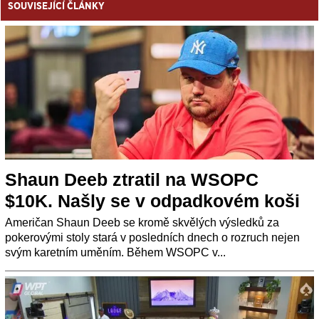
SOUVISEJÍCÍ ČLÁNKY
Shaun Deeb ztratil na WSOPC
$10K. Našly se v odpadkovém koši
Američan Shaun Deeb se kromě skvělých výsledků za
pokerovými stoly stará v posledních dnech o rozruch nejen
svým karetním uměním. Během WSOPC v...