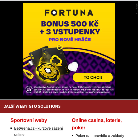
DALŠÍ WEBY GTO SOLUTIONS
Sportovní weby
Online casina, loterie,
poker
BetArena.cz - kurzové sázení
online
Poker.cz – pravidla a základy