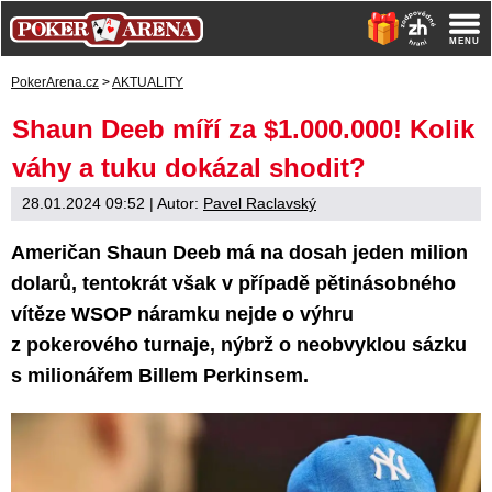
PokerArena.cz
>
AKTUALITY
Shaun Deeb míří za $1.000.000! Kolik
váhy a tuku dokázal shodit?
28.01.2024 09:52
| Autor:
Pavel Raclavský
Američan Shaun Deeb má na dosah jeden milion
dolarů, tentokrát však v případě pětinásobného
vítěze WSOP náramku nejde o výhru
z pokerového turnaje, nýbrž o neobvyklou sázku
s milionářem Billem Perkinsem.