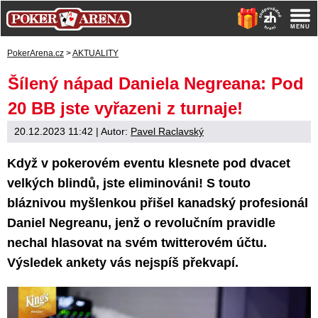
PokerArena.cz
>
AKTUALITY
Šílený nápad Daniela Negreana: Pod
20 BB jste vyřazeni z turnaje!
20.12.2023 11:42
| Autor:
Pavel Raclavský
Když v pokerovém eventu klesnete pod dvacet
velkých blindů, jste eliminováni! S touto
bláznivou myšlenkou přišel kanadský profesionál
Daniel Negreanu, jenž o revolučním pravidle
nechal hlasovat na svém twitterovém účtu.
Výsledek ankety vás nejspíš překvapí.