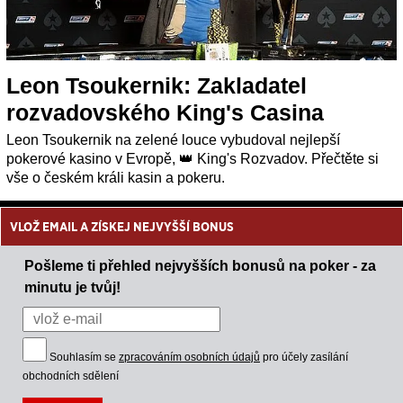
Leon Tsoukernik: Zakladatel
rozvadovského King's Casina
Leon Tsoukernik na zelené louce vybudoval nejlepší
pokerové kasino v Evropě, 👑 King's Rozvadov. Přečtěte si
vše o českém králi kasin a pokeru.
VLOŽ EMAIL A ZÍSKEJ NEJVYŠŠÍ BONUS
Pošleme ti přehled nejvyšších bonusů na poker - za
minutu je tvůj!
Souhlasím se
zpracováním osobních údajů
pro účely zasílání
obchodních sdělení