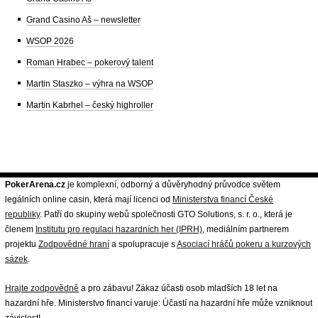
Grand Casino Aš – newsletter
WSOP 2026
Roman Hrabec – pokerový talent
Martin Staszko – výhra na WSOP
Martin Kabrhel – český highroller
PokerArena.cz
je komplexní, odborný a důvěryhodný průvodce světem
legálních online casin, která mají licenci od
Ministerstva financí České
republiky
. Patří do skupiny webů společnosti GTO Solutions, s. r. o., která je
členem
Institutu pro regulaci hazardních her (IPRH)
, mediálním partnerem
projektu
Zodpovědné hraní
a spolupracuje s
Asociací hráčů pokeru a kurzových
sázek
.
Hrajte zodpovědně
a pro zábavu! Zákaz účasti osob mladších 18 let na
hazardní hře. Ministerstvo financí varuje: Účastí na hazardní hře může vzniknout