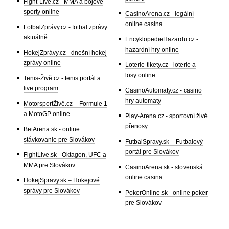
Fight-Live.cz - MMA a bojové
sporty online
CasinoArena.cz - legální
online casina
FotbalZprávy.cz - fotbal zprávy
aktuálně
EncyklopedieHazardu.cz -
hazardní hry online
HokejZprávy.cz - dnešní hokej
zprávy online
Loterie-tikety.cz - loterie a
losy online
Tenis-Živě.cz - tenis portál a
live program
CasinoAutomaty.cz - casino
hry automaty
MotorsportŽivě.cz – Formule 1
a MotoGP online
Play-Arena.cz - sportovní živé
přenosy
BetArena.sk - online
stávkovanie pre Slovákov
FutbalSpravy.sk – Futbalový
portál pre Slovákov
FightLive.sk - Oktagon, UFC a
MMA pre Slovákov
CasinoArena.sk - slovenská
online casina
HokejSpravy.sk – Hokejové
správy pre Slovákov
PokerOnline.sk - online poker
pre Slovákov