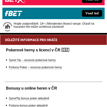
Vsaď teď
Hrajte zodpovědně. 18+ | Ministerstvo financí varuje: Účastí na
hazardní hře může vzniknout závislost!
DŮLEŽITÉ INFORMACE PRO HRÁČE
Pokerové herny s licencí v ČR 🇨🇿
Synot Tip – recenze pokerové herny
Fortuna Poker – recenze pokerové herny
Bonusy u online heren v ČR
SynotTip bonus poker aktuálně
Fortuna bonus poker aktuálně