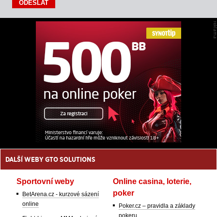
DALŠÍ WEBY GTO SOLUTIONS
Sportovní weby
Online casina, loterie,
poker
BetArena.cz - kurzové sázení
online
Poker.cz – pravidla a základy
pokeru