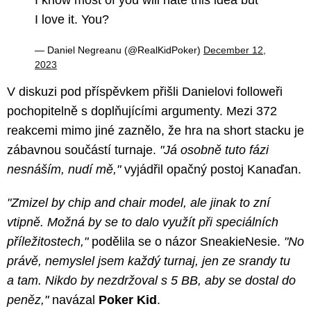
I know most of you will hate this idea but
I love it. You?
— Daniel Negreanu (@RealKidPoker)
December 12,
2023
V diskuzi pod příspěvkem přišli Danielovi followeři
pochopitelně s doplňujícími argumenty. Mezi 372
reakcemi mimo jiné zaznělo, že hra na short stacku je
zábavnou součástí turnaje.
"Já osobně tuto fázi
nesnáším, nudí mě,"
vyjádřil opačný postoj Kanaďan.
"Zmizel by chip and chair model, ale jinak to zní
vtipně. Možná by se to dalo využít při speciálních
příležitostech,"
podělila se o názor SneakieNesie.
"No
právě, nemyslel jsem každý turnaj, jen ze srandy tu
a tam. Nikdo by nezdržoval s 5 BB, aby se dostal do
peněz,"
navázal
Poker Kid
.