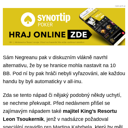
Sám Negreanu pak v diskuzním vlákně navrhl
alternativu, že by se hranice mohla nastavit na 10
BB. Pod ní by pak hráči nebyli vyřazováni, ale každou
handu by byli automaticky v all-inu.
Zda se tento nápad či nějaký podobný někdy uchytí,
se nechme překvapit. Před nedávnem přišel se
zajímavým nápadem také
majitel King’s Resortu
Leon Tsoukernik
, jenž v nadsázce požadoval
speciální pravidlo pro Martina Kabrhela
, který by měl