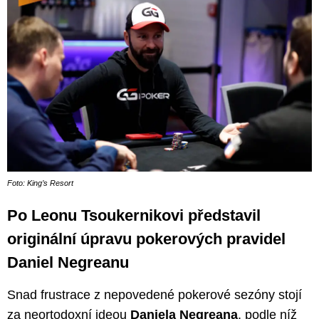
Foto: King’s Resort
Po Leonu Tsoukernikovi představil
originální úpravu pokerových pravidel
Daniel Negreanu
Snad frustrace z nepovedené pokerové sezóny stojí
za neortodoxní ideou
Daniela Negreana
, podle níž