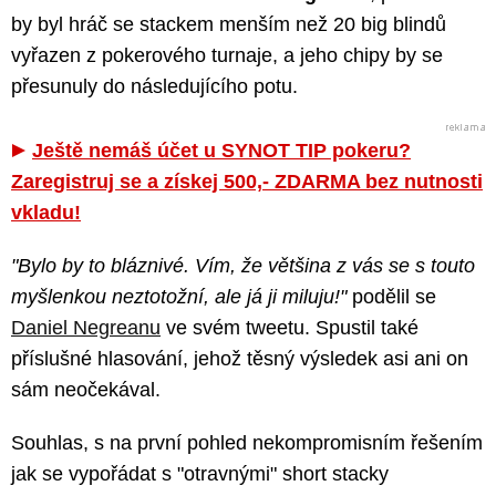
by byl hráč se stackem menším než 20 big blindů
vyřazen z pokerového turnaje, a jeho chipy by se
přesunuly do následujícího potu.
Ještě nemáš účet u SYNOT TIP pokeru?
Zaregistruj se a získej 500,- ZDARMA bez nutnosti
vkladu!
"Bylo by to bláznivé. Vím, že většina z vás se s touto
myšlenkou neztotožní, ale já ji miluju!"
podělil se
Daniel Negreanu
ve svém tweetu. Spustil také
příslušné hlasování, jehož těsný výsledek asi ani on
sám neočekával.
Souhlas, s na první pohled nekompromisním řešením
jak se vypořádat s "otravnými" short stacky