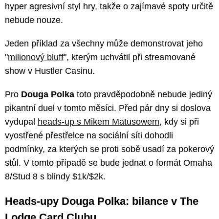
hyper agresivní styl hry, takže o zajímavé spoty určitě
nebude nouze.
Jeden příklad za všechny může demonstrovat jeho
"
milionový bluff
", kterým uchvátil při streamované
show v Hustler Casinu.
Pro
Douga Polka
toto pravděpodobně nebude jediný
pikantní duel v tomto měsíci. Před pár dny si doslova
vydupal
heads-up s Mikem Matusowem
, kdy si při
vyostřené přestřelce na sociální síti dohodli
podmínky, za kterých se proti sobě usadí za pokerový
stůl. V tomto případě se bude jednat o formát Omaha
8/Stud 8 s blindy $1k/$2k.
Heads-upy Douga Polka: bilance v The
Lodge Card Clubu