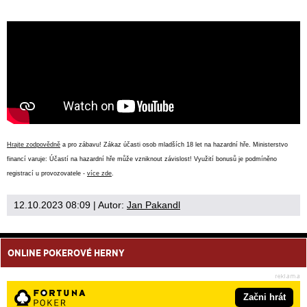
Hrajte zodpovědně
a pro zábavu! Zákaz účasti osob mladších 18 let na hazardní hře. Ministerstvo
financí varuje: Účastí na hazardní hře může vzniknout závislost! Využití bonusů je podmíněno
registrací u provozovatele -
více zde
.
12.10.2023 08:09
| Autor:
Jan Pakandl
ONLINE POKEROVÉ HERNY
Začni hrát