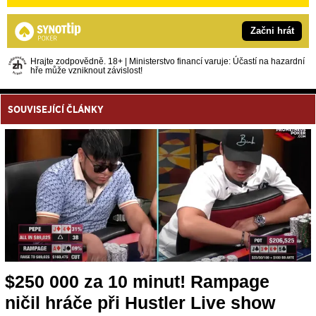
Začni hrát
Hrajte zodpovědně. 18+ | Ministerstvo financí varuje: Účastí na hazardní
hře může vzniknout závislost!
SOUVISEJÍCÍ ČLÁNKY
$250 000 za 10 minut! Rampage
ničil hráče při Hustler Live show