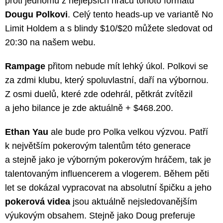
proti jednomu z nejlepších hráčů tohoto formátu
Dougu Polkovi
. Celý tento heads-up ve variantě No
Limit Holdem a s blindy $10/$20 můžete sledovat od
20:30 na našem webu.
Rampage
přitom nebude mít lehký úkol. Polkovi se
za zdmi klubu, který spoluvlastní, daří na výbornou.
Z osmi duelů, které zde odehrál, pětkrát zvítězil
a jeho bilance je zde aktuálně + $468.200.
Ethan Yau
ale bude pro Polka velkou výzvou. Patří
k největším pokerovým talentům této generace
a stejně jako je výborným pokerovým hráčem, tak je
talentovaným influencerem a vlogerem. Během pěti
let se dokázal vypracovat na absolutní špičku a jeho
pokerová videa
jsou aktuálně nejsledovanějším
výukovým obsahem. Stejně jako Doug preferuje