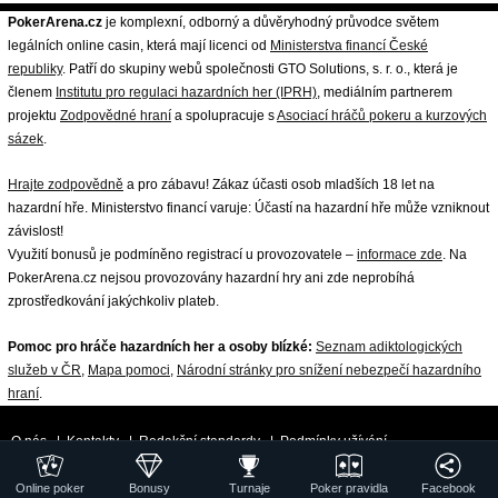
PokerArena.cz
je komplexní, odborný a důvěryhodný průvodce světem
legálních online casin, která mají licenci od
Ministerstva financí České
republiky
. Patří do skupiny webů společnosti GTO Solutions, s. r. o., která je
členem
Institutu pro regulaci hazardních her (IPRH)
, mediálním partnerem
projektu
Zodpovědné hraní
a spolupracuje s
Asociací hráčů pokeru a kurzových
sázek
.
Hrajte zodpovědně
a pro zábavu! Zákaz účasti osob mladších 18 let na
hazardní hře. Ministerstvo financí varuje: Účastí na hazardní hře může vzniknout
závislost!
Využití bonusů je podmíněno registrací u provozovatele –
informace zde
. Na
PokerArena.cz nejsou provozovány hazardní hry ani zde neprobíhá
zprostředkování jakýchkoliv plateb.
Pomoc pro hráče hazardních her a osoby blízké:
Seznam adiktologických
služeb v ČR
,
Mapa pomoci
,
Národní stránky pro snížení nebezpečí hazardního
hraní
.
O nás
|
Kontakty
|
Redakční standardy
|
Podmínky užívání
|
Zpracování osobních údajů a cookies
|
18+ Zodpovědné hraní
| ©
Online poker
Bonusy
Turnaje
Poker pravidla
Facebook
GTO Solutions, s.r.o.