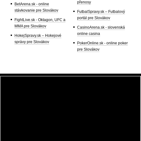
přenosy
BetArena.sk - online
stávkovanie pre Slovákov
FutbalSpravy.sk – Futbalový
portál pre Slovákov
FightLive.sk - Oktagon, UFC a
MMA pre Slovákov
CasinoArena.sk - slovenská
online casina
HokejSpravy.sk – Hokejové
správy pre Slovákov
PokerOnline.sk - online poker
pre Slovákov