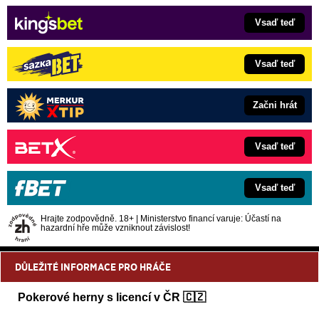
Vsaď teď
Vsaď teď
Začni hrát
Vsaď teď
Vsaď teď
Hrajte zodpovědně. 18+ | Ministerstvo financí varuje: Účastí na
hazardní hře může vzniknout závislost!
DŮLEŽITÉ INFORMACE PRO HRÁČE
Pokerové herny s licencí v ČR 🇨🇿