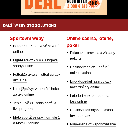
DALŠÍ WEBY GTO SOLUTIONS
Sportovní weby
Online casina, loterie,
poker
BetArena.cz - kurzové sázení
online
Poker.cz – pravidla a základy
pokeru
Fight-Live.cz - MMA a bojové
sporty online
CasinoArena.cz - legální
online casina
FotbalZprávy.cz - fotbal zprávy
aktuálně
EncyklopedieHazardu.cz -
hazardní hry online
HokejZprávy.cz - dnešní hokej
zprávy online
Loterie-tikety.cz - loterie a
losy online
Tenis-Živě.cz - tenis portál a
live program
CasinoAutomaty.cz - casino
hry automaty
MotorsportŽivě.cz – Formule 1
a MotoGP online
Play-Arena.cz - sportovní živé