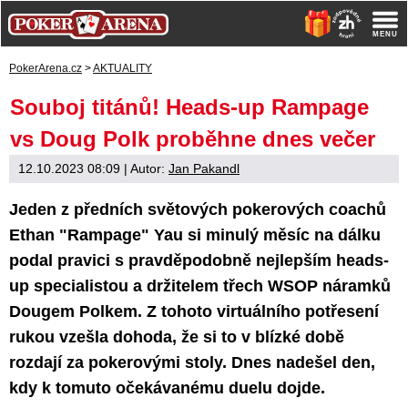
PokerArena.cz
>
AKTUALITY
Souboj titánů! Heads-up Rampage
vs Doug Polk proběhne dnes večer
12.10.2023 08:09
| Autor:
Jan Pakandl
Jeden z předních světových pokerových coachů
Ethan "Rampage" Yau si minulý měsíc na dálku
podal pravici s pravděpodobně nejlepším heads-
up specialistou a držitelem třech WSOP náramků
Dougem Polkem. Z tohoto virtuálního potřesení
rukou vzešla dohoda, že si to v blízké době
rozdají za pokerovými stoly. Dnes nadešel den,
kdy k tomuto očekávanému duelu dojde.