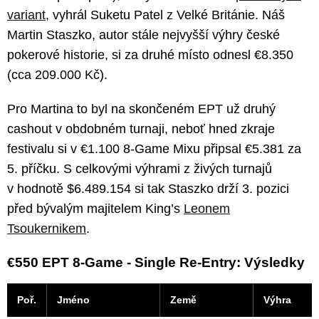
variant
, vyhrál Suketu Patel z Velké Británie. Náš
Martin Staszko, autor stále nejvyšší výhry české
pokerové historie, si za druhé místo odnesl €8.350
(cca 209.000 Kč).
Pro Martina to byl na skončeném EPT už druhý
cashout v obdobném turnaji, neboť hned zkraje
festivalu si v €1.100 8-Game Mixu připsal €5.381 za
5. příčku. S celkovými výhrami z živých turnajů
v hodnotě $6.489.154 si tak Staszko drží 3. pozici
před bývalým majitelem King’s
Leonem
Tsoukernikem
.
€550 EPT 8-Game - Single Re-Entry: Výsledky
Poř.
Jméno
Země
Výhra