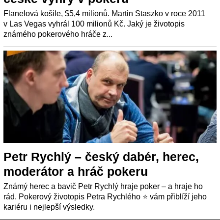
Flanelová košile, $5,4 milionů. Martin Staszko v roce 2011
v Las Vegas vyhrál 100 milionů Kč. Jaký je životopis
známého pokerového hráče z...
Petr Rychlý – český dabér, herec,
moderátor a hráč pokeru
Známý herec a bavič Petr Rychlý hraje poker – a hraje ho
rád. Pokerový životopis Petra Rychlého ⭐ vám přiblíží jeho
kariéru i nejlepší výsledky.