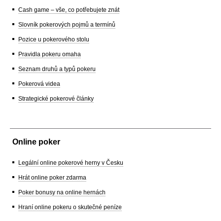
Cash game – vše, co potřebujete znát
Slovník pokerových pojmů a termínů
Pozice u pokerového stolu
Pravidla pokeru omaha
Seznam druhů a typů pokeru
Pokerová videa
Strategické pokerové články
Online poker
Legální online pokerové herny v Česku
Hrát online poker zdarma
Poker bonusy na online hernách
Hraní online pokeru o skutečné peníze