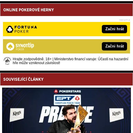
ONLINE POKEROVÉ HERNY
Začni hrát
Začni hrát
Hrajte zodpovědně. 18+ | Ministerstvo financí varuje: Účastí na hazardní
hře může vzniknout závislost!
SOUVISEJÍCÍ ČLÁNKY