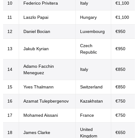
10
Federico Privitera
Italy
€1,100
11
Laszlo Papai
Hungary
€1,100
12
Daniel Bocian
Luxembourg
€950
Czech
13
Jakub Kyrian
€950
Republic
Adamo Facchin
14
Italy
€850
Meneguez
15
Yves Thalmann
Switzerland
€850
16
Azamat Tulepbergenov
Kazakhstan
€750
17
Mohamed Aissani
France
€750
United
18
James Clarke
€650
Kingdom