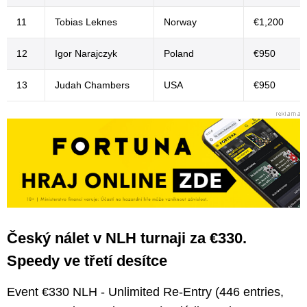
11
Tobias Leknes
Norway
€1,200
12
Igor Narajczyk
Poland
€950
13
Judah Chambers
USA
€950
Český nálet v NLH turnaji za €330.
Speedy ve třetí desítce
Event €330 NLH - Unlimited Re-Entry (446 entries,