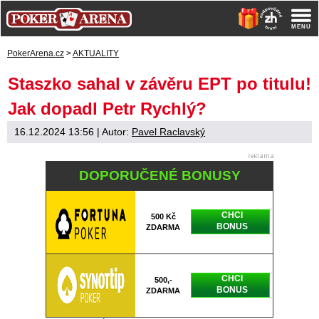
PokerArena.cz
>
AKTUALITY
Staszko sahal v závěru EPT po titulu!
Jak dopadl Petr Rychlý?
16.12.2024 13:56
| Autor:
Pavel Raclavský
DOPORUČENÉ BONUSY
CHCI
500 Kč
BONUS
ZDARMA
CHCI
500,-
BONUS
ZDARMA