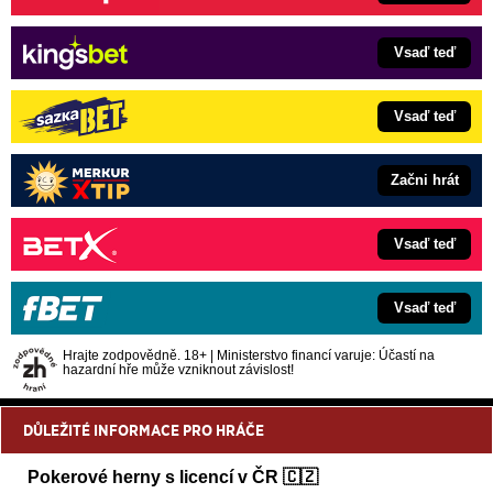
Vsaď teď
Vsaď teď
Začni hrát
Vsaď teď
Vsaď teď
Hrajte zodpovědně. 18+ | Ministerstvo financí varuje: Účastí na
hazardní hře může vzniknout závislost!
DŮLEŽITÉ INFORMACE PRO HRÁČE
Pokerové herny s licencí v ČR 🇨🇿