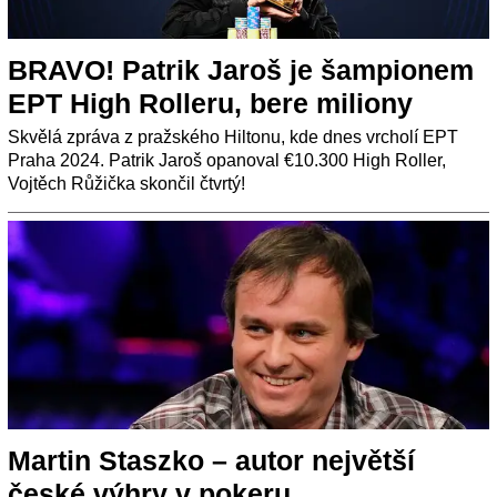
BRAVO! Patrik Jaroš je šampionem
EPT High Rolleru, bere miliony
Skvělá zpráva z pražského Hiltonu, kde dnes vrcholí EPT
Praha 2024. Patrik Jaroš opanoval €10.300 High Roller,
Vojtěch Růžička skončil čtvrtý!
Martin Staszko – autor největší
české výhry v pokeru