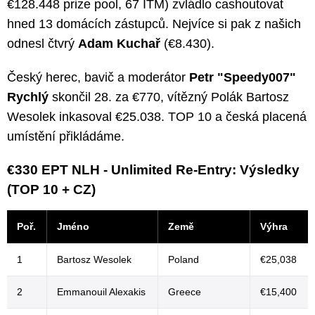
€128.448 prize pool, 67 ITM) zvládlo cashoutovat
hned 13 domácích zástupců. Nejvíce si pak z našich
odnesl čtvrý
Adam Kuchař
(€8.430).
Český herec, bavič a moderátor
Petr "Speedy007"
Rychlý
skončil 28. za €770, vítězný Polák Bartosz
Wesolek inkasoval €25.038. TOP 10 a česká placená
umístění přikládáme.
€330 EPT NLH - Unlimited Re-Entry: Výsledky
(TOP 10 + CZ)
Poř.
Jméno
Země
Výhra
1
Bartosz Wesolek
Poland
€25,038
2
Emmanouil Alexakis
Greece
€15,400