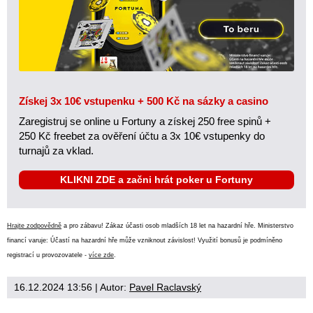
Získej 3x 10€ vstupenku + 500 Kč na sázky a casino
Zaregistruj se online u Fortuny a získej 250 free spinů +
250 Kč freebet za ověření účtu a 3x 10€ vstupenky do
turnajů za vklad.
KLIKNI ZDE a začni hrát poker u Fortuny
Hrajte zodpovědně
a pro zábavu! Zákaz účasti osob mladších 18 let na hazardní hře. Ministerstvo
financí varuje: Účastí na hazardní hře může vzniknout závislost! Využití bonusů je podmíněno
registrací u provozovatele -
více zde
.
16.12.2024 13:56
| Autor:
Pavel Raclavský