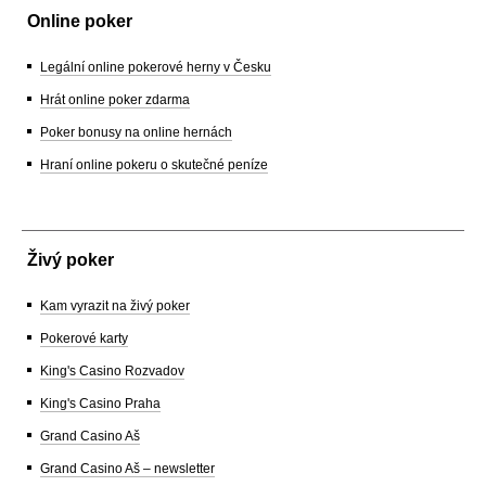
Online poker
Legální online pokerové herny v Česku
Hrát online poker zdarma
Poker bonusy na online hernách
Hraní online pokeru o skutečné peníze
Živý poker
Kam vyrazit na živý poker
Pokerové karty
King's Casino Rozvadov
King's Casino Praha
Grand Casino Aš
Grand Casino Aš – newsletter