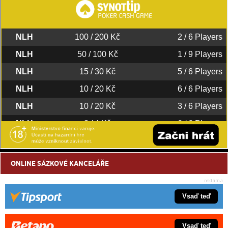
ONLINE SÁZKOVÉ KANCELÁŘE
Vsaď teď
Vsaď teď