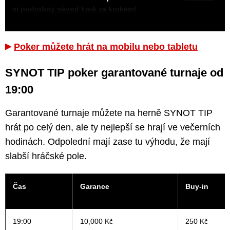
si podrobný návod krok za krokem!
Poker můžete hrát na mobilu nebo tabletu
SYNOT TIP poker garantované turnaje od
19:00
Garantované turnaje můžete na herně SYNOT TIP
hrát po celý den, ale ty nejlepší se hrají ve večerních
hodinách. Odpolední mají zase tu výhodu, že mají
slabší hráčské pole.
Čas
Garance
Buy-in
19:00
10,000 Kč
250 Kč