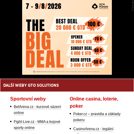
DALŠÍ WEBY GTO SOLUTIONS
Sportovní weby
Online casina, loterie,
poker
BetArena.cz - kurzové sázení
online
Poker.cz – pravidla a základy
pokeru
Fight-Live.cz - MMA a bojové
sporty online
CasinoArena.cz - legální