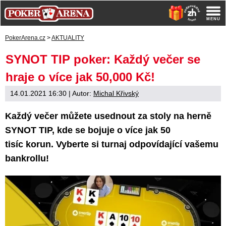
PokerArena.cz
>
AKTUALITY
SYNOT TIP poker: Každý večer se
hraje o více jak 50,000 Kč!
14.01.2021 16:30
| Autor:
Michal Křivský
Každý večer můžete usednout za stoly na herně
SYNOT TIP, kde se bojuje o více jak 50
tisíc korun. Vyberte si turnaj odpovídající vašemu
bankrollu!