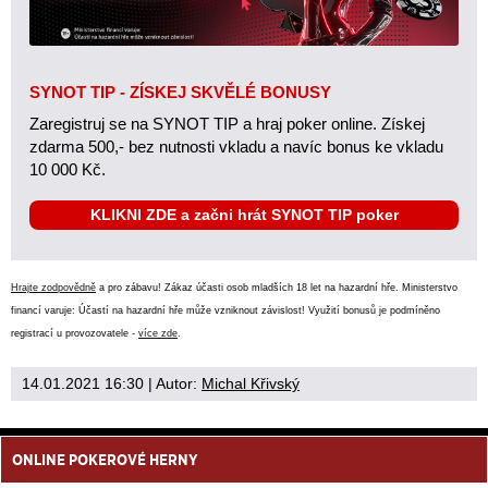
SYNOT TIP - ZÍSKEJ SKVĚLÉ BONUSY
Zaregistruj se na SYNOT TIP a hraj poker online. Získej
zdarma 500,- bez nutnosti vkladu a navíc bonus ke vkladu
10 000 Kč.
KLIKNI ZDE a začni hrát SYNOT TIP poker
Hrajte zodpovědně
a pro zábavu! Zákaz účasti osob mladších 18 let na hazardní hře. Ministerstvo
financí varuje: Účastí na hazardní hře může vzniknout závislost! Využití bonusů je podmíněno
registrací u provozovatele -
více zde
.
14.01.2021 16:30
| Autor:
Michal Křivský
ONLINE POKEROVÉ HERNY