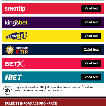
Vsaď teď
Vsaď teď
Vsaď teď
Začni hrát
Vsaď teď
Vsaď teď
Hrajte zodpovědně. 18+ | Ministerstvo financí varuje: Účastí na
hazardní hře může vzniknout závislost!
DŮLEŽITÉ INFORMACE PRO HRÁČE