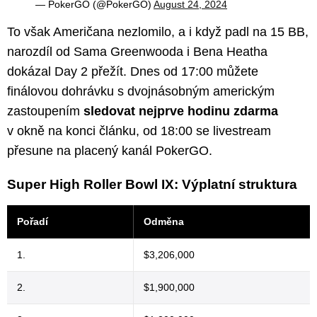
— PokerGO (@PokerGO)
August 24, 2024
To však Američana nezlomilo, a i když padl na 15 BB,
narozdíl od Sama Greenwooda i Bena Heatha
dokázal Day 2 přežít. Dnes od 17:00 můžete
finálovou dohrávku s dvojnásobným americkým
zastoupením
sledovat nejprve hodinu zdarma
v okně na konci článku, od 18:00 se livestream
přesune na placený kanál PokerGO.
Super High Roller Bowl IX: Výplatní struktura
Pořadí
Odměna
1.
$3,206,000
2.
$1,900,000