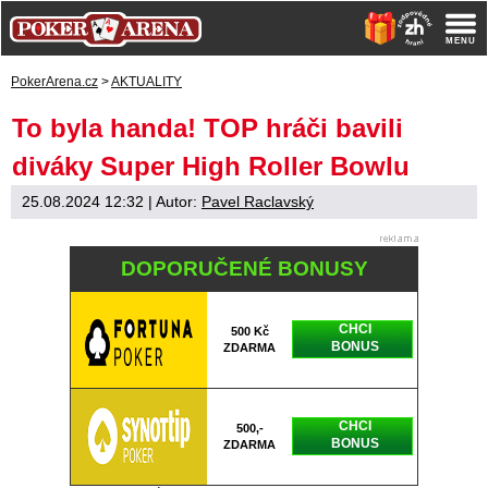
PokerArena.cz
>
AKTUALITY
To byla handa! TOP hráči bavili
diváky Super High Roller Bowlu
25.08.2024 12:32
| Autor:
Pavel Raclavský
DOPORUČENÉ BONUSY
CHCI
500 Kč
BONUS
ZDARMA
CHCI
500,-
BONUS
ZDARMA