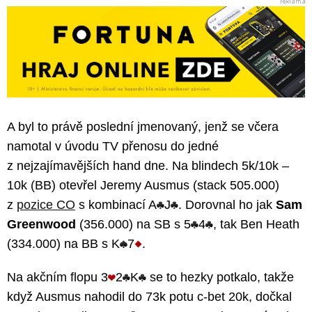
A byl to právě poslední jmenovaný, jenž se včera
namotal v úvodu TV přenosu do jedné
z nejzajímavějších hand dne. Na blindech 5k/10k –
10k (BB) otevřel Jeremy Ausmus (stack 505.000)
z
pozice CO
s kombinací A
J
. Dorovnal ho jak
Sam
Greenwood
(356.000) na SB s 5
4
, tak Ben Heath
(334.000) na BB s K
7
.
Na akčním flopu 3
2
K
se to hezky potkalo, takže
když Ausmus nahodil do 73k potu c-bet 20k, dočkal