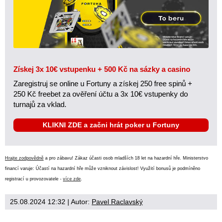
Získej 3x 10€ vstupenku + 500 Kč na sázky a casino
Zaregistruj se online u Fortuny a získej 250 free spinů +
250 Kč freebet za ověření účtu a 3x 10€ vstupenky do
turnajů za vklad.
KLIKNI ZDE a začni hrát poker u Fortuny
Hrajte zodpovědně
a pro zábavu! Zákaz účasti osob mladších 18 let na hazardní hře. Ministerstvo
financí varuje: Účastí na hazardní hře může vzniknout závislost! Využití bonusů je podmíněno
registrací u provozovatele -
více zde
.
25.08.2024 12:32
| Autor:
Pavel Raclavský