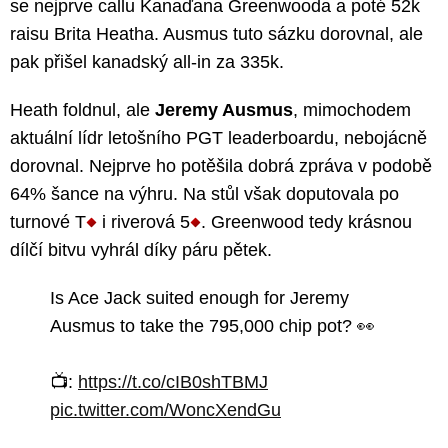
se nejprve callu Kanaďana Greenwooda a poté 52k
raisu Brita Heatha. Ausmus tuto sázku dorovnal, ale
pak přišel kanadský all-in za 335k.
Heath foldnul, ale
Jeremy Ausmus
, mimochodem
aktuální lídr letošního PGT leaderboardu, nebojácně
dorovnal. Nejprve ho potěšila dobrá zpráva v podobě
64% šance na výhru. Na stůl však doputovala po
turnové T
i riverová 5
. Greenwood tedy krásnou
dílčí bitvu vyhrál díky páru pětek.
Is Ace Jack suited enough for Jeremy
Ausmus to take the 795,000 chip pot? 👀
📺:
https://t.co/cIB0shTBMJ
pic.twitter.com/WoncXendGu