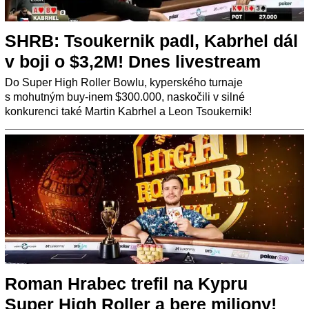
SHRB: Tsoukernik padl, Kabrhel dál
v boji o $3,2M! Dnes livestream
Do Super High Roller Bowlu, kyperského turnaje
s mohutným buy-inem $300.000, naskočili v silné
konkurenci také Martin Kabrhel a Leon Tsoukernik!
Roman Hrabec trefil na Kypru
Super High Roller a bere miliony!