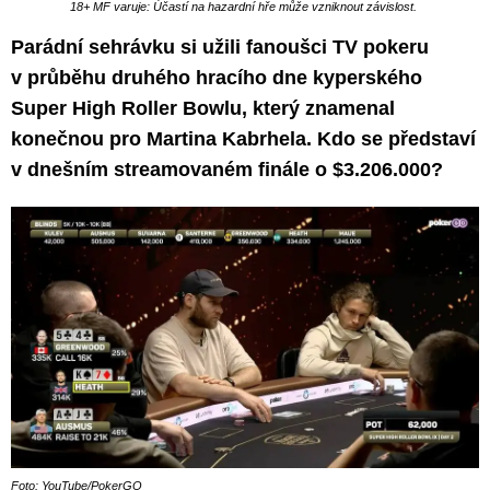
18+ MF varuje: Účastí na hazardní hře může vzniknout závislost.
Parádní sehrávku si užili fanoušci TV pokeru
v průběhu druhého hracího dne kyperského
Super High Roller Bowlu, který znamenal
konečnou pro Martina Kabrhela. Kdo se představí
v dnešním streamovaném finále o $3.206.000?
Foto: YouTube/PokerGO