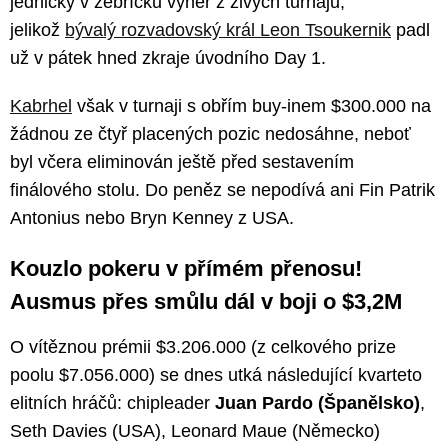
jedničky v žebříčku výher z živých turnajů,
jelikož
bývalý rozvadovský král Leon Tsoukernik
padl
už v pátek hned zkraje úvodního Day 1.
Kabrhel
však v turnaji s obřím buy-inem $300.000 na
žádnou ze čtyř placených pozic nedosáhne, neboť
byl včera eliminován ještě před sestavením
finálového stolu. Do peněz se nepodívá ani Fin Patrik
Antonius nebo Bryn Kenney z USA.
Kouzlo pokeru v přímém přenosu!
Ausmus přes smůlu dál v boji o $3,2M
O vítěznou prémii $3.206.000 (z celkového prize
poolu $7.056.000) se dnes utká následující kvarteto
elitních hráčů: chipleader
Juan Pardo (Španělsko)
,
Seth Davies (USA), Leonard Maue (Německo)