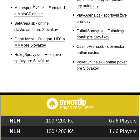
hry automaty
MotorsportŽivě.cz – Formule 1
a MotoGP online
Play-Arena.cz - sportovní živé
přenosy
BetArena.sk - online
stávkovanie pre Slovákov
FutbalSpravy.sk – Futbalový
portál pre Slovákov
FightLive.sk - Oktagon, UFC a
MMA pre Slovákov
CasinoArena.sk - slovenská
online casina
HokejSpravy.sk – Hokejové
správy pre Slovákov
PokerOnline.sk - online poker
pre Slovákov