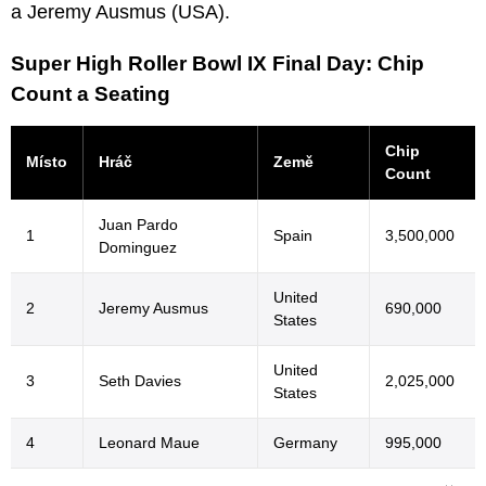
a Jeremy Ausmus (USA).
Super High Roller Bowl IX Final Day: Chip
Count a Seating
Chip
Místo
Hráč
Země
Count
Juan Pardo
1
Spain
3,500,000
Dominguez
United
2
Jeremy Ausmus
690,000
States
United
3
Seth Davies
2,025,000
States
4
Leonard Maue
Germany
995,000