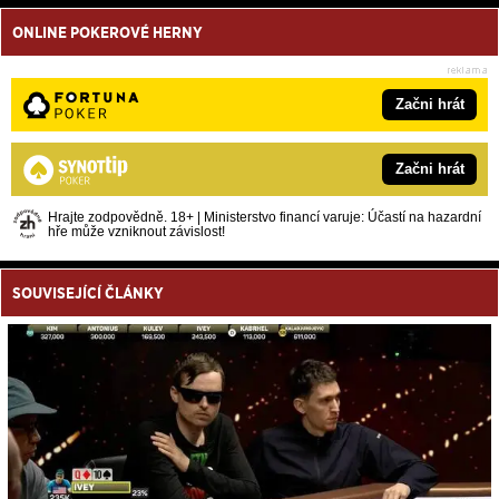
ONLINE POKEROVÉ HERNY
Začni hrát
Začni hrát
Hrajte zodpovědně. 18+ | Ministerstvo financí varuje: Účastí na hazardní
hře může vzniknout závislost!
SOUVISEJÍCÍ ČLÁNKY