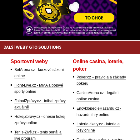
DALŠÍ WEBY GTO SOLUTIONS
Sportovní weby
Online casina, loterie,
poker
BetArena.cz - kurzové sázení
online
Poker.cz – pravidla a základy
pokeru
Fight-Live.cz - MMA a bojové
sporty online
CasinoArena.cz - legální
online casina
FotbalZprávy.cz - fotbal zprávy
aktuálně
EncyklopedieHazardu.cz -
hazardní hry online
HokejZprávy.cz - dnešní hokej
zprávy online
Loterie-tikety.cz - loterie a
losy online
Tenis-Živě.cz - tenis portál a
live program
CasinoAutomaty.cz - casino