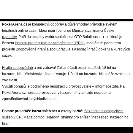
PokerArena.cz
je komplexní, odborný a důvěryhodný průvodce světem
legálních online casin, která mají licenci od
Ministerstva financí České
republiky
. Patří do skupiny webů společnosti GTO Solutions, s. r. o., která je
členem
Institutu pro regulaci hazardních her (IPRH)
, mediálním partnerem
projektu
Zodpovědné hraní
a spolupracuje s
Asociací hráčů pokeru a kurzových
sázek
.
Hrajte zodpovědně
a pro zábavu! Zákaz účasti osob mladších 18 let na
hazardní hře. Ministerstvo financí varuje: Účastí na hazardní hře může vzniknout
závislost!
Využití bonusů je podmíněno registrací u provozovatele –
informace zde
. Na
PokerArena.cz nejsou provozovány hazardní hry ani zde neprobíhá
zprostředkování jakýchkoliv plateb.
Pomoc pro hráče hazardních her a osoby blízké:
Seznam adiktologických
služeb v ČR
,
Mapa pomoci
,
Národní stránky pro snížení nebezpečí hazardního
hraní
.