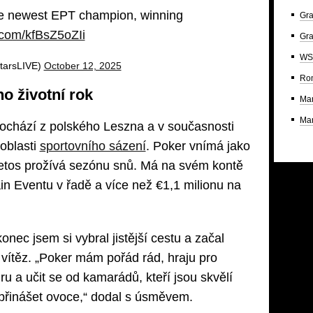
he newest EPT champion, winning
Gra
r.com/kfBsZ5oZIi
Gra
WS
tarsLIVE)
October 12, 2025
Rom
o životní rok
Mar
Mar
pochází z polského Leszna a v současnosti
oblasti
sportovního sázení
. Poker vnímá jako
o letos prožívá sezónu snů. Má na svém kontě
in Eventu v řadě a více než €1,1 milionu na
onec jsem si vybral jistější cestu a začal
 vítěz. „Poker mám pořád rád, hraju pro
u a učit se od kamarádů, kteří jsou skvělí
 přinášet ovoce,“ dodal s úsměvem.