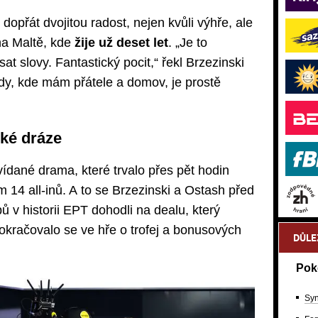
 dopřát dvojitou radost, nejen kvůli výhře, ale
 na Maltě, kde
žije už deset let
. „Je to
t slovy. Fantastický pocit,“ řekl Brzezinski
ady, kde mám přátele a domov, je prostě
ké dráze
vídané drama, které trvalo přes pět hodin
 14 all-inů. A to se Brzezinski a Ostash před
 v historii EPT dohodli na dealu, který
okračovalo se ve hře o trofej a bonusových
DŮLE
Pok
Syn