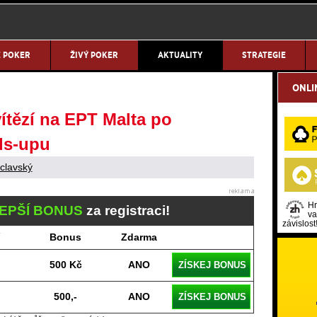
E POKER
ŽIVÝ POKER
AKTUALITY
STRATEGIE
ONLI
ítězí na EPT Malta po
ds-upu
clavský
Hr
EPŠÍ BONUS
za registraci!
va
závislost
Bonus
Zdarma
500 Kč
ANO
ZÍSKEJ BONUS
500,-
ANO
ZÍSKEJ BONUS