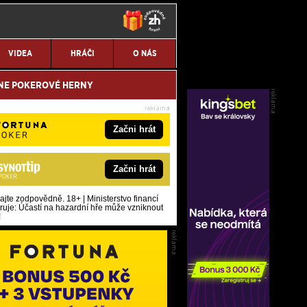
VIDEA
HRÁČI
O NÁS
NE POKEROVÉ HERNY
Začni hrát
Začni hrát
ajte zodpovědně. 18+ | Ministerstvo financí
ruje: Účastí na hazardní hře může vzniknout
!