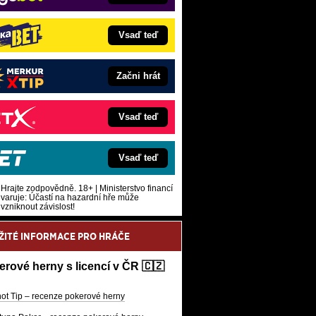
Vsaď teď
Začni hrát
Vsaď teď
Vsaď teď
Hrajte zodpovědně. 18+ | Ministerstvo financí
varuje: Účastí na hazardní hře může
vzniknout závislost!
ŽITÉ INFORMACE PRO HRÁČE
erové herny s licencí v ČR 🇨🇿
ot Tip – recenze pokerové herny