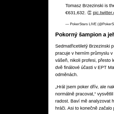
Tomasz Brzezinski is t
€631,632. 👏
pic.twitte
— PokerStars LIVE (@PokerS
Pokorný šampion a jeh
Sedmatřicetiletý Brzezinski 
pracuje v herním průmyslu v 
vášeň, nikoli profesi, přest
dvě finálové účasti v EPT Ma
odměnách.
„Hrál jsem poker dřív, ale nak
normálně pracovat,“ vysvětlil
radost. Baví mě analyzovat hr
hráči. Asi to konečně začalo