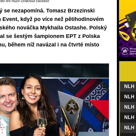
rdní hře může vzniknout závislost.
erý se nezapomíná. Tomasz Brzezinski
n Event, když po více než pětihodinovém
inského nováčka Mykhaila Ostashe. Polský
stal se šestým šampionem EPT z Polska
nu, během níž navázal i na čtvrté místo