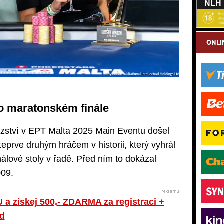
ONLI
 po maratonském finále
ězství v EPT Malta 2025 Main Eventu došel
 teprve druhým hráčem v historii, který vyhrál
nálové stoly v řadě. Před ním to dokázal
09.
 a získej 500,- ZDARMA za registraci +
ad