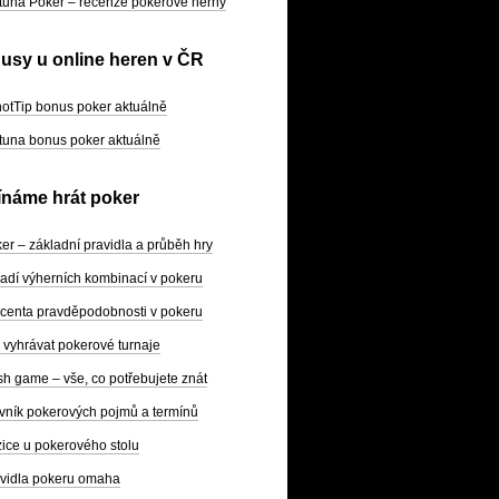
tuna Poker – recenze pokerové herny
usy u online heren v ČR
otTip bonus poker aktuálně
tuna bonus poker aktuálně
ínáme hrát poker
er – základní pravidla a průběh hry
adí výherních kombinací v pokeru
centa pravděpodobnosti v pokeru
 vyhrávat pokerové turnaje
h game – vše, co potřebujete znát
vník pokerových pojmů a termínů
ice u pokerového stolu
vidla pokeru omaha