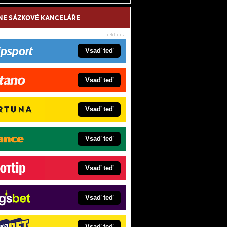
NE SÁZKOVÉ KANCELÁŘE
Vsaď teď
Vsaď teď
Vsaď teď
Vsaď teď
Vsaď teď
Vsaď teď
Vsaď teď