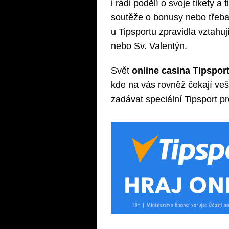
i rádi podělí o svoje tikety a
soutěže o bonusy nebo třeb
u Tipsportu zpravidla vztahu
nebo Sv. Valentýn.
Svět
online casina Tipspor
kde na vás rovněž čekají veš
zadávat speciální Tipsport p