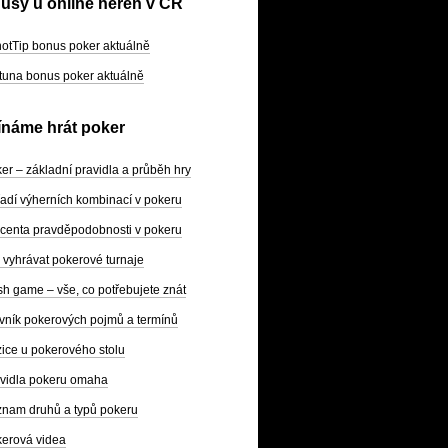
usy u online heren v ČR
otTip bonus poker aktuálně
tuna bonus poker aktuálně
ínáme hrát poker
er – základní pravidla a průběh hry
adí výherních kombinací v pokeru
centa pravděpodobnosti v pokeru
 vyhrávat pokerové turnaje
h game – vše, co potřebujete znát
vník pokerových pojmů a termínů
ice u pokerového stolu
vidla pokeru omaha
nam druhů a typů pokeru
erová videa