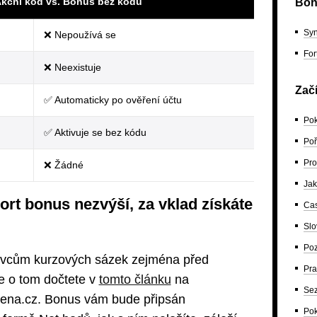
Akční kód vs. Bonus bez kódu
Bon
Syn
❌ Nepoužívá se
For
❌ Neexistuje
Zač
✅ Automaticky po ověření účtu
Pok
✅ Aktivuje se bez kódu
Poř
Pro
❌ Žádné
Jak
rt bonus nezvýší, za vklad získáte
Cas
Slo
Poz
nivcům kurzových sázek zejména před
Pra
e o tom dočtete v
tomto článku
na
Sez
ena.cz. Bonus vám bude připsán
Pok