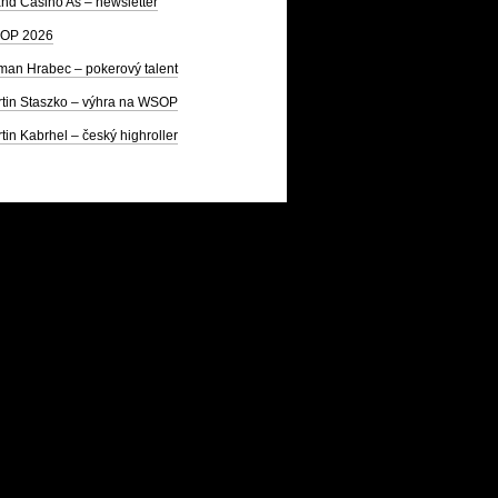
nd Casino Aš – newsletter
OP 2026
an Hrabec – pokerový talent
tin Staszko – výhra na WSOP
tin Kabrhel – český highroller