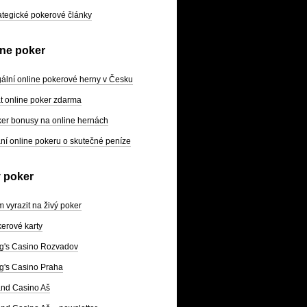
ategické pokerové články
ine poker
ální online pokerové herny v Česku
t online poker zdarma
er bonusy na online hernách
ní online pokeru o skutečné peníze
ý poker
 vyrazit na živý poker
erové karty
g's Casino Rozvadov
g's Casino Praha
nd Casino Aš