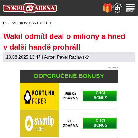
PokerArena.cz
>
AKTUALITY
Wakil odmítl deal o miliony a hned
v další handě prohrál!
13.08.2025 13:47
| Autor:
Pavel Raclavský
DOPORUČENÉ BONUSY
CHCI
500 Kč
BONUS
ZDARMA
CHCI
500,-
BONUS
ZDARMA