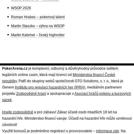
WSOP 2026
Roman Hrabec – pokerový talent
Martin Staszko – výhra na WSOP
Martin Kabrhel – český highroller
PokerArena.cz
je komplexní, odborný a důvěryhodný průvodce světem
legálních online casin, která mají licenci od
Ministerstva financí České
republiky
. Patří do skupiny webů společnosti GTO Solutions, s. r. o., která je
členem
Institutu pro regulaci hazardních her (IPRH)
, mediálním partnerem
projektu
Zodpovědné hraní
a spolupracuje s
Asociací hráčů pokeru a kurzových
sázek
.
Hrajte zodpovědně
a pro zábavu! Zákaz účasti osob mladších 18 let na
hazardní hře. Ministerstvo financí varuje: Účastí na hazardní hře může vzniknout
závislost!
Využití bonusů je podmíněno registrací u provozovatele –
informace zde
. Na