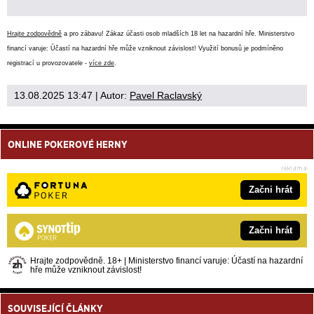
Hrajte zodpovědně
a pro zábavu! Zákaz účasti osob mladších 18 let na hazardní hře. Ministerstvo
financí varuje: Účastí na hazardní hře může vzniknout závislost! Využití bonusů je podmíněno
registrací u provozovatele -
více zde
.
13.08.2025 13:47
| Autor:
Pavel Raclavský
ONLINE POKEROVÉ HERNY
Začni hrát
Začni hrát
Hrajte zodpovědně. 18+ | Ministerstvo financí varuje: Účastí na hazardní
hře může vzniknout závislost!
SOUVISEJÍCÍ ČLÁNKY