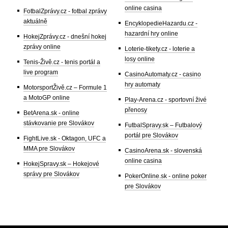
online casina
FotbalZprávy.cz - fotbal zprávy
aktuálně
EncyklopedieHazardu.cz -
hazardní hry online
HokejZprávy.cz - dnešní hokej
zprávy online
Loterie-tikety.cz - loterie a
losy online
Tenis-Živě.cz - tenis portál a
live program
CasinoAutomaty.cz - casino
hry automaty
MotorsportŽivě.cz – Formule 1
a MotoGP online
Play-Arena.cz - sportovní živé
přenosy
BetArena.sk - online
stávkovanie pre Slovákov
FutbalSpravy.sk – Futbalový
portál pre Slovákov
FightLive.sk - Oktagon, UFC a
MMA pre Slovákov
CasinoArena.sk - slovenská
online casina
HokejSpravy.sk – Hokejové
správy pre Slovákov
PokerOnline.sk - online poker
pre Slovákov