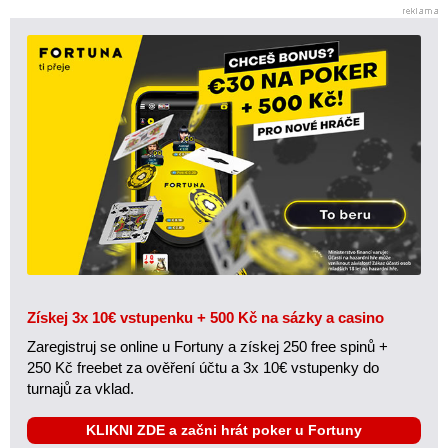
Získej 3x 10€ vstupenku + 500 Kč na sázky a casino
Zaregistruj se online u Fortuny a získej 250 free spinů +
250 Kč freebet za ověření účtu a 3x 10€ vstupenky do
turnajů za vklad.
KLIKNI ZDE a začni hrát poker u Fortuny