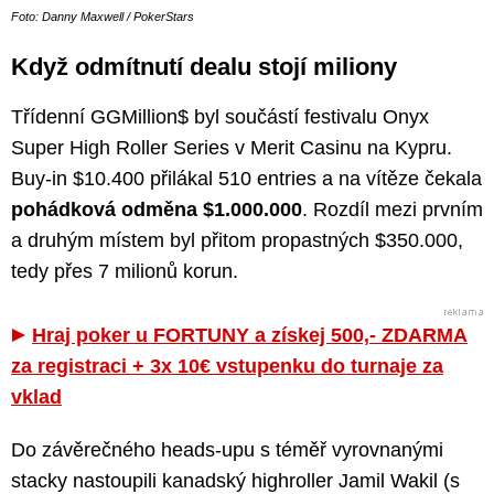
Foto: Danny Maxwell / PokerStars
Když odmítnutí dealu stojí miliony
Třídenní GGMillion$ byl součástí festivalu Onyx
Super High Roller Series v Merit Casinu na Kypru.
Buy-in $10.400 přilákal 510 entries a na vítěze čekala
pohádková odměna $1.000.000
. Rozdíl mezi prvním
a druhým místem byl přitom propastných $350.000,
tedy přes 7 milionů korun.
Hraj poker u FORTUNY a získej 500,- ZDARMA
za registraci + 3x 10€ vstupenku do turnaje za
vklad
Do závěrečného heads-upu s téměř vyrovnanými
stacky nastoupili kanadský highroller Jamil Wakil (s