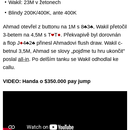
Wakil: 23M v žetonech
Blindy 200K/400K, ante 400K
Ahmad otevřel z buttonu na 1M s 8
3
, Wakil přetočil
3-betem na 4,5M s T
T
. Překvapivě byl dorovnán
a flop J
4
2
přinesl Ahmadovi flush draw. Wakil c-
betnul 3,5M, Ahmad se slovy „pojďme tu hru ukončit"
poslal
all-in
. Po delším tanku se Wakil odhodlal ke
callu.
VIDEO: Handa o $350.000 pay jump