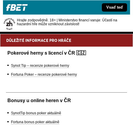
Vsaď teď
Hrajte zodpovědně. 18+ | Ministerstvo financí varuje: Účastí na
hazardní hře může vzniknout závislost!
DŮLEŽITÉ INFORMACE PRO HRÁČE
Pokerové herny s licencí v ČR 🇨🇿
Synot Tip – recenze pokerové herny
Fortuna Poker – recenze pokerové herny
Bonusy u online heren v ČR
SynotTip bonus poker aktuálně
Fortuna bonus poker aktuálně