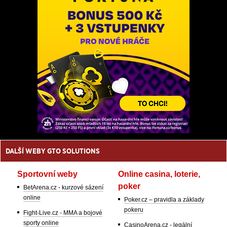
DALŠÍ WEBY GTO SOLUTIONS
Sportovní weby
Online casina, loterie,
poker
BetArena.cz - kurzové sázení
online
Poker.cz – pravidla a základy
pokeru
Fight-Live.cz - MMA a bojové
sporty online
CasinoArena.cz - legální