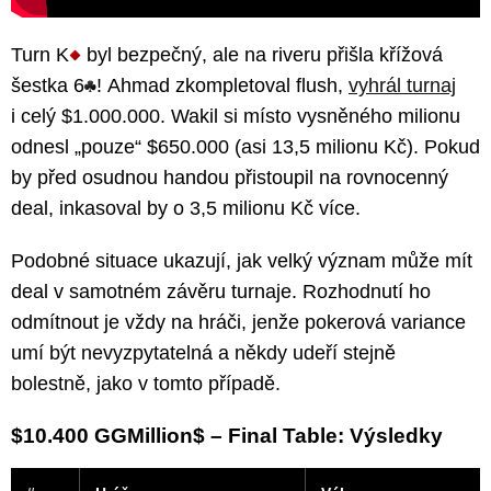
Turn K
byl bezpečný, ale na riveru přišla křížová
šestka 6
! Ahmad zkompletoval flush,
vyhrál turnaj
i celý $1.000.000. Wakil si místo vysněného milionu
odnesl „pouze“ $650.000 (asi 13,5 milionu Kč). Pokud
by před osudnou handou přistoupil na rovnocenný
deal, inkasoval by o 3,5 milionu Kč více.
Podobné situace ukazují, jak velký význam může mít
deal v samotném závěru turnaje. Rozhodnutí ho
odmítnout je vždy na hráči, jenže pokerová variance
umí být nevyzpytatelná a někdy udeří stejně
bolestně, jako v tomto případě.
$10.400 GGMillion$ – Final Table: Výsledky