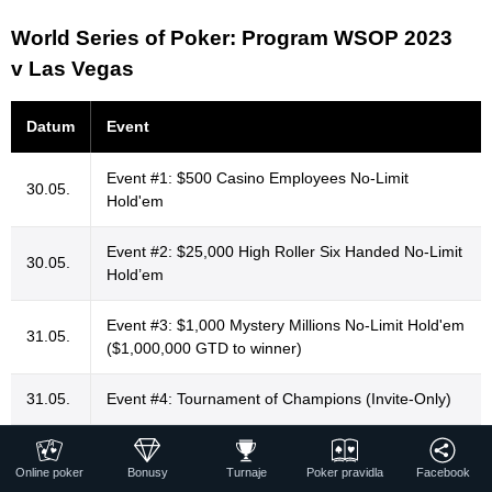
World Series of Poker: Program WSOP 2023
v Las Vegas
Datum
Event
Event #1: $500 Casino Employees No-Limit
30.05.
Hold'em
Event #2: $25,000 High Roller Six Handed No-Limit
30.05.
Hold’em
Event #3: $1,000 Mystery Millions No-Limit Hold'em
31.05.
($1,000,000 GTD to winner)
31.05.
Event #4: Tournament of Champions (Invite-Only)
31.05.
Event #5: $1,500 Dealers Choice
Online poker
Bonusy
Turnaje
Poker pravidla
Facebook