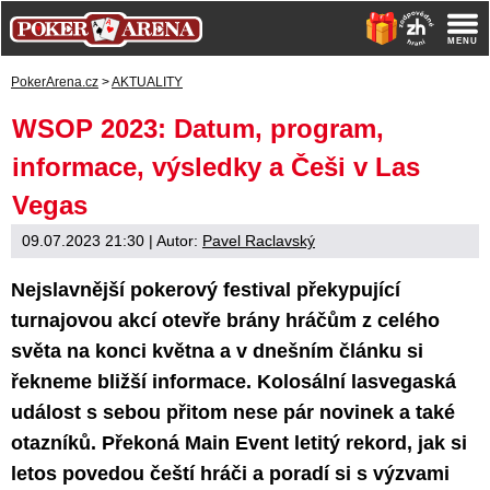
PokerArena.cz
>
AKTUALITY
WSOP 2023: Datum, program,
informace, výsledky a Češi v Las
Vegas
09.07.2023 21:30
| Autor:
Pavel Raclavský
Nejslavnější pokerový festival překypující
turnajovou akcí otevře brány hráčům z celého
světa na konci května a v dnešním článku si
řekneme bližší informace. Kolosální lasvegaská
událost s sebou přitom nese pár novinek a také
otazníků. Překoná Main Event letitý rekord, jak si
letos povedou čeští hráči a poradí si s výzvami