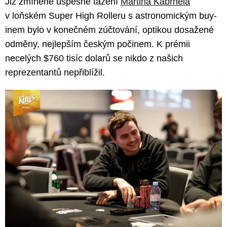
Již zmíněné úspěšné tažení
Martina Kabrhela
v loňském Super High Rolleru s astronomickým buy-
inem bylo v konečném zúčtování, optikou dosažené
odměny, nejlepším českým počinem. K prémii
necelých $760 tisíc dolarů se nikdo z našich
reprezentantů nepřiblížil.