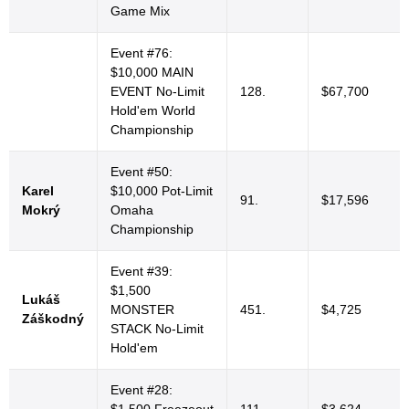
Game Mix
Event #76:
$10,000 MAIN
EVENT No-Limit
128.
$67,700
Hold'em World
Championship
Event #50:
Karel
$10,000 Pot-Limit
91.
$17,596
Mokrý
Omaha
Championship
Event #39:
$1,500
Lukáš
MONSTER
451.
$4,725
Záškodný
STACK No-Limit
Hold'em
Event #28:
$1,500 Freezeout
111.
$3,624