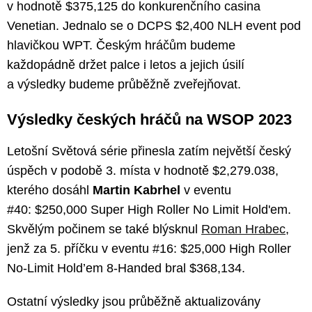
v hodnotě $375,125 do konkurenčního casina
Venetian. Jednalo se o DCPS $2,400 NLH event pod
hlavičkou WPT. Českým hráčům budeme
každopádně držet palce i letos a jejich úsilí
a výsledky budeme průběžně zveřejňovat.
Výsledky českých hráčů na WSOP 2023
Letošní Světová série přinesla zatím největší český
úspěch v podobě 3. místa v hodnotě $2,279.038,
kterého dosáhl
Martin Kabrhel
v eventu
#40: $250,000 Super High Roller No Limit Hold'em.
Skvělým počinem se také blýsknul
Roman Hrabec
,
jenž za 5. příčku v eventu #16: $25,000 High Roller
No-Limit Hold’em 8-Handed bral $368,134.
Ostatní výsledky jsou průběžně aktualizovány