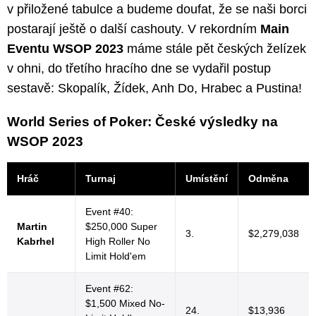
v přiložené tabulce a budeme doufat, že se naši borci
postarají ještě o další cashouty. V rekordním
Main
Eventu WSOP 2023
máme stále pět českých želízek
v ohni, do třetího hracího dne se vydařil postup
sestavě: Skopalík, Žídek, Anh Do, Hrabec a Pustina!
World Series of Poker: České výsledky na
WSOP 2023
Hráč
Turnaj
Umístění
Odměna
Event #40:
Martin
$250,000 Super
3.
$2,279,038
Kabrhel
High Roller No
Limit Hold'em
Event #62:
$1,500 Mixed No-
24.
$13,936