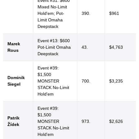
Event #31: $600
Mixed No-Limit
Hold'em; Pot-
390.
$961
Limit Omaha
Deepstack
Event #13: $600
Marek
Pot-Limit Omaha
43.
$4,763
Rous
Deepstack
Event #39:
$1,500
Dominik
MONSTER
700.
$3,235
Siegel
STACK No-Limit
Hold'em
Event #39:
$1,500
Patrik
MONSTER
973.
$2,626
Žídek
STACK No-Limit
Hold'em