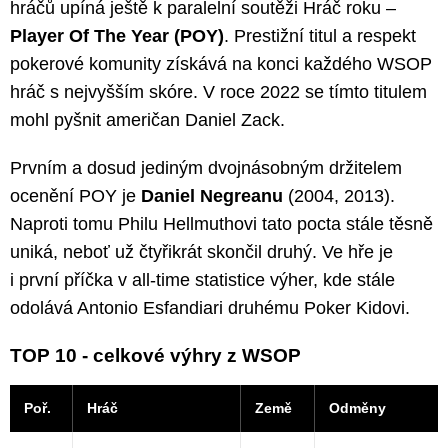
hráčů upíná ještě k paralelní soutěži Hráč roku –
Player Of The Year (POY)
. Prestižní titul a respekt
pokerové komunity získává na konci každého WSOP
hráč s nejvyšším skóre. V roce 2022 se tímto titulem
mohl pyšnit američan Daniel Zack.
Prvním a dosud jediným dvojnásobným držitelem
ocenění POY je
Daniel Negreanu
(2004, 2013).
Naproti tomu Philu Hellmuthovi tato pocta stále těsně
uniká, neboť už čtyřikrát skončil druhý. Ve hře je
i první příčka v all-time statistice výher, kde stále
odolává Antonio Esfandiari druhému Poker Kidovi.
TOP 10 - celkové výhry z WSOP
Poř.
Hráč
Země
Odměny