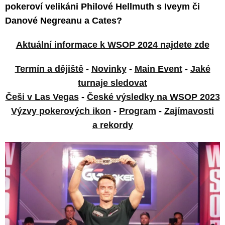
pokeroví velikáni Philové Hellmuth s Iveym či
Danové Negreanu a Cates?
Aktuální informace k WSOP 2024 najdete zde
Termín a dějiště
-
Novinky
-
Main Event
-
Jaké
turnaje sledovat
Češi v Las Vegas
-
České výsledky na WSOP 2023
Výzvy pokerových ikon
-
Program
-
Zajímavosti
a rekordy