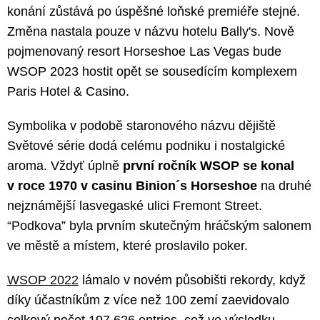
konání zůstává po úspěšné loňské premiéře stejné.
Změna nastala pouze v názvu hotelu Bally's. Nově
pojmenovaný resort Horseshoe Las Vegas bude
WSOP 2023 hostit opět se sousedícím komplexem
Paris Hotel & Casino.
Symbolika v podobě staronového názvu dějiště
Světové série dodá celému podniku i nostalgické
aroma. Vždyť úplně
první ročník WSOP se konal
v roce 1970 v casinu Binion´s Horseshoe
na druhé
nejznámější lasvegaské ulici Fremont Street.
“Podkova” byla prvním skutečným hráčským salonem
ve městě a místem, které proslavilo poker.
WSOP 2022
lámalo v novém působišti rekordy, když
díky účastníkům z více než 100 zemí zaevidovalo