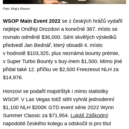
Foto: King's Resort
WSOP Main Event 2022
se z českých hráčů vydařil
nejlépe Ondřeji Drozdovi a konečné 367. místo se
rovnalo odměně $36,000. Sérii skvělých výsledků
předvedl Jan Bednář, který obsadil 4. místo
v hodnotě $103,325, plus neznámá bounty prémie,
v Super Turbo Bounty s buy-inem $1,500. Mimo jiné
přidal také 12. příčku ve $2,500 Freezeout NLH za
$14,976.
Honzovi se podařil majstrštyk i mimo statistiky
WSOP. V Las Vegas totiž stihl vyhrát jednodenní
$1,100 NLH $200K GTD event série 2022 Wynn
Summer Classic za $71,954.
Lukáš Záškodný
napodobil českého kolegu a odskočil si pro titul