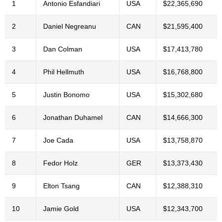
1
Antonio Esfandiari
USA
$22,365,690
2
Daniel Negreanu
CAN
$21,595,400
3
Dan Colman
USA
$17,413,780
4
Phil Hellmuth
USA
$16,768,800
5
Justin Bonomo
USA
$15,302,680
6
Jonathan Duhamel
CAN
$14,666,300
7
Joe Cada
USA
$13,758,870
8
Fedor Holz
GER
$13,373,430
9
Elton Tsang
CAN
$12,388,310
10
Jamie Gold
USA
$12,343,700