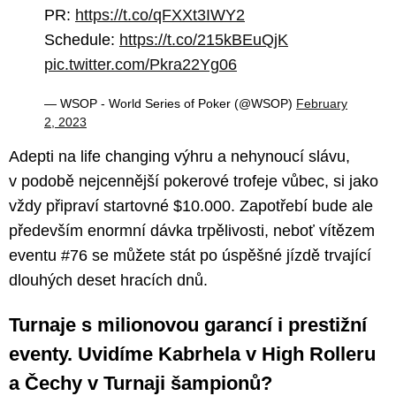
PR:
https://t.co/qFXXt3IWY2
Schedule:
https://t.co/215kBEuQjK
pic.twitter.com/Pkra22Yg06
— WSOP - World Series of Poker (@WSOP)
February
2, 2023
Adepti na life changing výhru a nehynoucí slávu,
v podobě nejcennější pokerové trofeje vůbec, si jako
vždy připraví startovné $10.000. Zapotřebí bude ale
především enormní dávka trpělivosti, neboť vítězem
eventu #76 se můžete stát po úspěšné jízdě trvající
dlouhých deset hracích dnů.
Turnaje s milionovou garancí i prestižní
eventy. Uvidíme Kabrhela v High Rolleru
a Čechy v Turnaji šampionů?