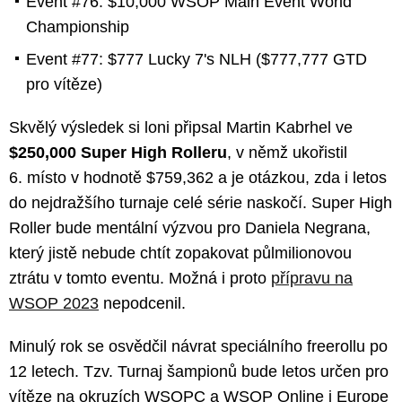
Event #76: $10,000 WSOP Main Event World
Championship
Event #77: $777 Lucky 7's NLH ($777,777 GTD
pro vítěze)
Skvělý výsledek si loni připsal Martin Kabrhel ve
$250,000 Super High Rolleru
, v němž ukořistil
6. místo v hodnotě $759,362 a je otázkou, zda i letos
do nejdražšího turnaje celé série naskočí. Super High
Roller bude mentální výzvou pro Daniela Negrana,
který jistě nebude chtít zopakovat půlmilionovou
ztrátu v tomto eventu. Možná i proto
přípravu na
WSOP 2023
nepodcenil.
Minulý rok se osvědčil návrat speciálního freerollu po
12 letech. Tzv. Turnaj šampionů bude letos určen pro
vítěze na okruzích WSOPC a WSOP Online i Europe