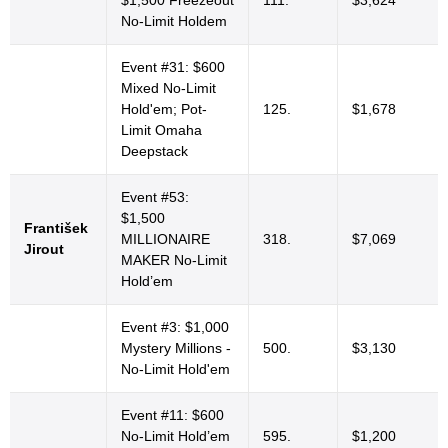
No-Limit Holdem
Event #31: $600
Mixed No-Limit
Hold'em; Pot-
125.
$1,678
Limit Omaha
Deepstack
Event #53:
$1,500
František
MILLIONAIRE
318.
$7,069
Jirout
MAKER No-Limit
Hold’em
Event #3: $1,000
Mystery Millions -
500.
$3,130
No-Limit Hold'em
Event #11: $600
No-Limit Hold’em
595.
$1,200