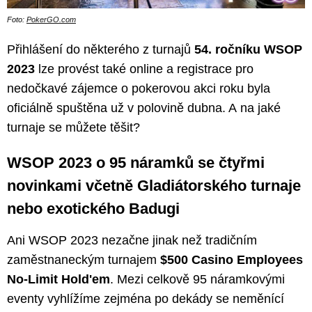
Foto:
PokerGO.com
Přihlášení do některého z turnajů
54. ročníku WSOP
2023
lze provést také online a registrace pro
nedočkavé zájemce o pokerovou akci roku byla
oficiálně spuštěna už v polovině dubna. A na jaké
turnaje se můžete těšit?
WSOP 2023 o 95 náramků se čtyřmi
novinkami včetně Gladiátorského turnaje
nebo exotického Badugi
Ani WSOP 2023 nezačne jinak než tradičním
zaměstnaneckým turnajem
$500 Casino Employees
No-Limit Hold'em
. Mezi celkově 95 náramkovými
eventy vyhlížíme zejména po dekády se neměnící