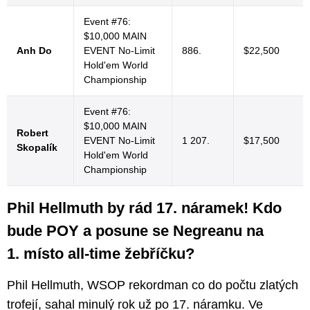
Event #76:
$10,000 MAIN
Anh Do
EVENT No-Limit
886.
$22,500
Hold'em World
Championship
Event #76:
$10,000 MAIN
Robert
EVENT No-Limit
1 207.
$17,500
Skopalík
Hold'em World
Championship
Phil Hellmuth by rád 17. náramek! Kdo
bude POY a posune se Negreanu na
1. místo all-time žebříčku?
Phil Hellmuth, WSOP rekordman co do počtu zlatých
trofejí, sahal minulý rok už po 17. náramku. Ve