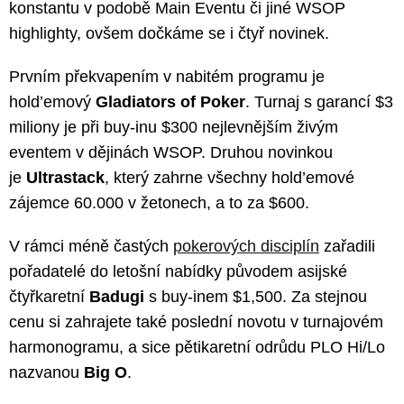
konstantu v podobě Main Eventu či jiné WSOP
highlighty, ovšem dočkáme se i čtyř novinek.
Prvním překvapením v nabitém programu je
hold’emový
Gladiators of Poker
. Turnaj s garancí $3
miliony je při buy-inu $300 nejlevnějším živým
eventem v dějinách WSOP. Druhou novinkou
je
Ultrastack
, který zahrne všechny hold’emové
zájemce 60.000 v žetonech, a to za $600.
V rámci méně častých
pokerových disciplín
zařadili
pořadatelé do letošní nabídky původem asijské
čtyřkaretní
Badugi
s buy-inem $1,500. Za stejnou
cenu si zahrajete také poslední novotu v turnajovém
harmonogramu, a sice pětikaretní odrůdu PLO Hi/Lo
nazvanou
Big O
.