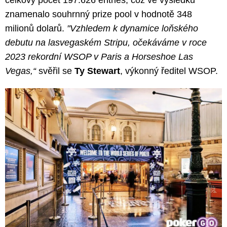
celkový počet 197.626 entries, což ve výsledku
znamenalo souhrnný prize pool v hodnotě 348
milionů dolarů.
"Vzhledem k dynamice loňského
debutu na lasvegaském Stripu, očekáváme v roce
2023 rekordní WSOP v Paris a Horseshoe Las
Vegas,“
svěřil se
Ty Stewart
, výkonný ředitel WSOP.