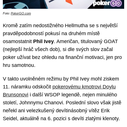
Foto:
PokerGO.com
Kromě zatím nedostižného Hellmutha se s největší
pravděpodobností pokusí na druhém místě
osamostatnit
Phil Ivey
. Američan, titulovaný GOAT
(nejlepší hráč všech dob), si dle svých slov začal
poker užívat bez ohledu na finanční motivaci, jen pro
hru samotnou.
V takto uvolněném režimu by Phil Ivey mohl ziskem
11. náramku odskočit
pokerovému kmotrovi Doylu
Brunsonovi
i další WSOP legendě, nejen minulého
století, Johnnymu Chanovi. Poslední slovo však jistě
neřekl ani velezkušený devítinásobný vítěz Erik
Seidel, aktuálně na 6. pozici s devíti zlatými klenoty.