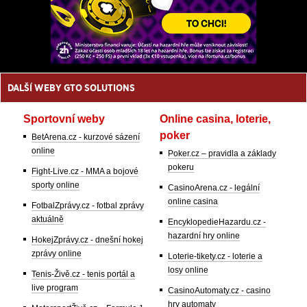
DALŠÍ WEBY GTO SOLUTIONS
Sportovní weby
Online casina, loterie,
poker
BetArena.cz - kurzové sázení
online
Poker.cz – pravidla a základy
pokeru
Fight-Live.cz - MMA a bojové
sporty online
CasinoArena.cz - legální
online casina
FotbalZprávy.cz - fotbal zprávy
aktuálně
EncyklopedieHazardu.cz -
hazardní hry online
HokejZprávy.cz - dnešní hokej
zprávy online
Loterie-tikety.cz - loterie a
losy online
Tenis-Živě.cz - tenis portál a
live program
CasinoAutomaty.cz - casino
hry automaty