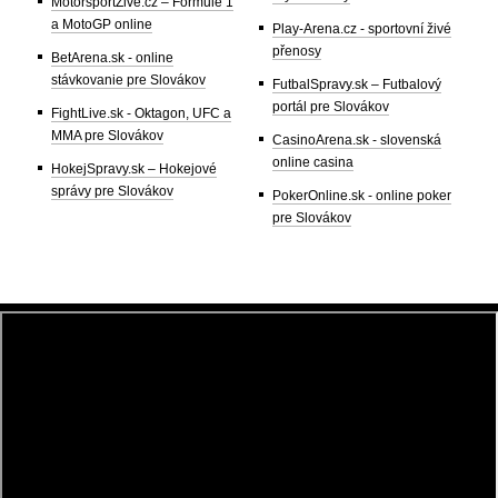
MotorsportŽivě.cz – Formule 1
a MotoGP online
Play-Arena.cz - sportovní živé
přenosy
BetArena.sk - online
stávkovanie pre Slovákov
FutbalSpravy.sk – Futbalový
portál pre Slovákov
FightLive.sk - Oktagon, UFC a
MMA pre Slovákov
CasinoArena.sk - slovenská
online casina
HokejSpravy.sk – Hokejové
správy pre Slovákov
PokerOnline.sk - online poker
pre Slovákov