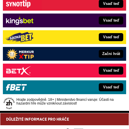
Vsaď teď
Vsaď teď
Vsaď teď
Začni hrát
Vsaď teď
Vsaď teď
Hrajte zodpovědně. 18+ | Ministerstvo financí varuje: Účastí na
hazardní hře může vzniknout závislost!
DŮLEŽITÉ INFORMACE PRO HRÁČE