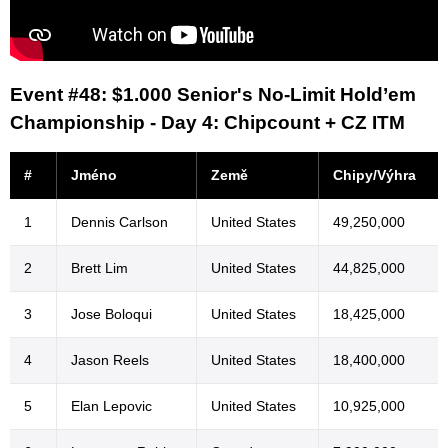
Event #48: $1.000 Senior's No-Limit Hold’em
Championship - Day 4: Chipcount + CZ ITM
#
Jméno
Země
Chipy/Výhra
1
Dennis Carlson
United States
49,250,000
2
Brett Lim
United States
44,825,000
3
Jose Boloqui
United States
18,425,000
4
Jason Reels
United States
18,400,000
5
Elan Lepovic
United States
10,925,000