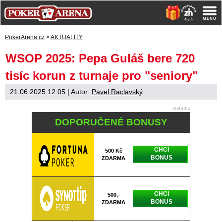
PokerArena.cz
>
AKTUALITY
WSOP 2025: Pepa Guláš bere 720
tisíc korun z turnaje pro "seniory"
21.06.2025 12:05
| Autor:
Pavel Raclavský
DOPORUČENÉ BONUSY
CHCI
500 Kč
BONUS
ZDARMA
CHCI
500,-
BONUS
ZDARMA