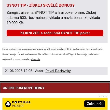
SYNOT TIP - ZÍSKEJ SKVĚLÉ BONUSY
Zaregistruj se na SYNOT TIP a hraj poker online. Získej
zdarma 500,- bez nutnosti vkladu a navíc bonus ke vkladu
10 000 Kč.
KLIKNI ZDE a začni hrát SYNOT TIP poker
Hrajte zodpovědně
a pro zábavu! Zákaz účasti osob mladších 18 let na hazardní hře. Ministerstvo
financí varuje: Účastí na hazardní hře může vzniknout závislost! Využití bonusů je podmíněno
registrací u provozovatele -
více zde
.
21.06.2025 12:05
| Autor:
Pavel Raclavský
ONLINE POKEROVÉ HERNY
Začni hrát