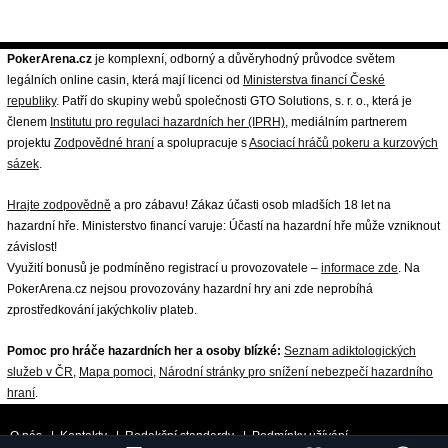
PokerArena.cz
je komplexní, odborný a důvěryhodný průvodce světem
legálních online casin, která mají licenci od
Ministerstva financí České
republiky
. Patří do skupiny webů společnosti GTO Solutions, s. r. o., která je
členem
Institutu pro regulaci hazardních her (IPRH)
, mediálním partnerem
projektu
Zodpovědné hraní
a spolupracuje s
Asociací hráčů pokeru a kurzových
sázek
.
Hrajte zodpovědně
a pro zábavu! Zákaz účasti osob mladších 18 let na
hazardní hře. Ministerstvo financí varuje: Účastí na hazardní hře může vzniknout
závislost!
Využití bonusů je podmíněno registrací u provozovatele –
informace zde
. Na
PokerArena.cz nejsou provozovány hazardní hry ani zde neprobíhá
zprostředkování jakýchkoliv plateb.
Pomoc pro hráče hazardních her a osoby blízké:
Seznam adiktologických
služeb v ČR
,
Mapa pomoci
,
Národní stránky pro snížení nebezpečí hazardního
hraní
.
O nás
|
Kontakty
|
Redakční standardy
|
Podmínky užívání