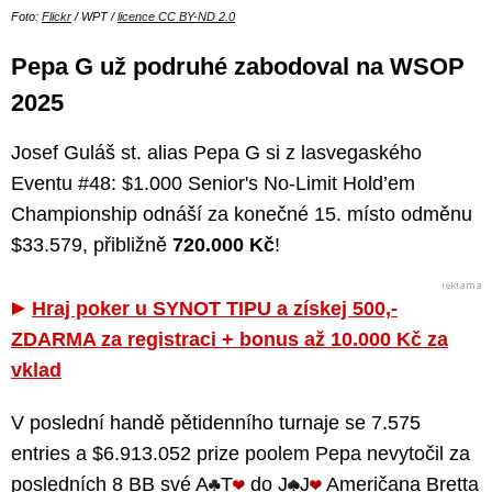
Foto:
Flickr
/ WPT /
licence CC BY-ND 2.0
Pepa G už podruhé zabodoval na WSOP
2025
Josef Guláš st. alias Pepa G si z lasvegaského
Eventu #48: $1.000 Senior's No-Limit Hold’em
Championship odnáší za konečné 15. místo odměnu
$33.579, přibližně
720.000 Kč
!
Hraj poker u SYNOT TIPU a získej 500,-
ZDARMA za registraci + bonus až 10.000 Kč za
vklad
V poslední handě pětidenního turnaje se 7.575
entries a $6.913.052 prize poolem Pepa nevytočil za
posledních 8 BB své A
T
do J
J
Američana Bretta