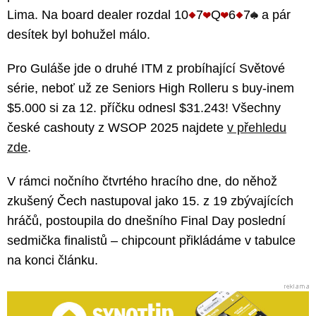
Lima. Na board dealer rozdal 10
7
Q
6
7
a pár
desítek byl bohužel málo.
Pro Guláše jde o druhé ITM z probíhající Světové
série, neboť už ze Seniors High Rolleru s buy-inem
$5.000 si za 12. příčku odnesl $31.243! Všechny
české cashouty z WSOP 2025 najdete
v přehledu
zde
.
V rámci nočního čtvrtého hracího dne, do něhož
zkušený Čech nastupoval jako 15. z 19 zbývajících
hráčů, postoupila do dnešního Final Day poslední
sedmička finalistů – chipcount přikládáme v tabulce
na konci článku.