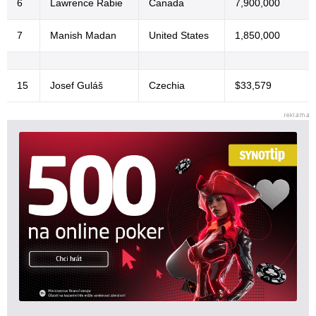
6
Lawrence Rabie
Canada
7,900,000
7
Manish Madan
United States
1,850,000
15
Josef Guláš
Czechia
$33,579