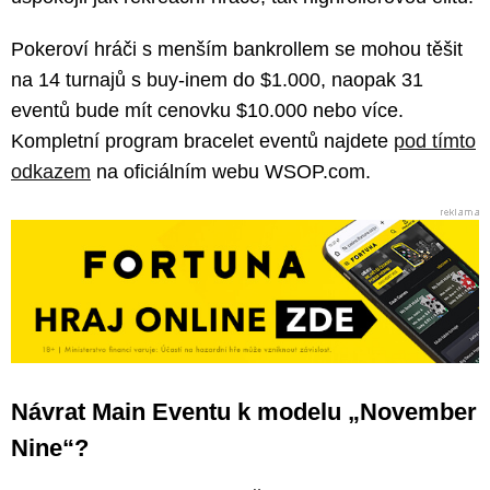
Pokeroví hráči s menším bankrollem se mohou těšit
na 14 turnajů s buy-inem do $1.000, naopak 31
eventů bude mít cenovku $10.000 nebo více.
Kompletní program bracelet eventů najdete
pod tímto
odkazem
na oficiálním webu WSOP.com.
Návrat Main Eventu k modelu „November
Nine“?