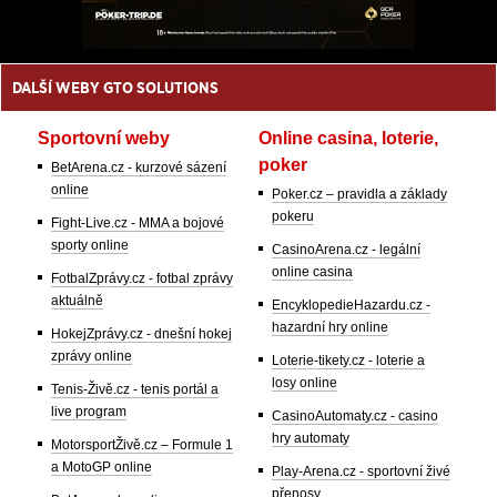
DALŠÍ WEBY GTO SOLUTIONS
Sportovní weby
Online casina, loterie,
poker
BetArena.cz - kurzové sázení
online
Poker.cz – pravidla a základy
pokeru
Fight-Live.cz - MMA a bojové
sporty online
CasinoArena.cz - legální
online casina
FotbalZprávy.cz - fotbal zprávy
aktuálně
EncyklopedieHazardu.cz -
hazardní hry online
HokejZprávy.cz - dnešní hokej
zprávy online
Loterie-tikety.cz - loterie a
losy online
Tenis-Živě.cz - tenis portál a
live program
CasinoAutomaty.cz - casino
hry automaty
MotorsportŽivě.cz – Formule 1
a MotoGP online
Play-Arena.cz - sportovní živé
přenosy