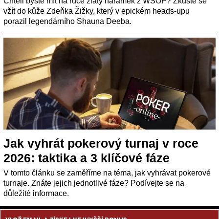
Chtěli byste mít na ruce zlatý náramek z WSOP? Zkuste se
vžít do kůže Zdeňka Žižky, který v epickém heads-upu
porazil legendárního Shauna Deeba.
Jak vyhrát pokerový turnaj v roce
2026: taktika a 3 klíčové fáze
V tomto článku se zaměříme na téma, jak vyhrávat pokerové
turnaje. Znáte jejich jednotlivé fáze? Podívejte se na
důležité informace.