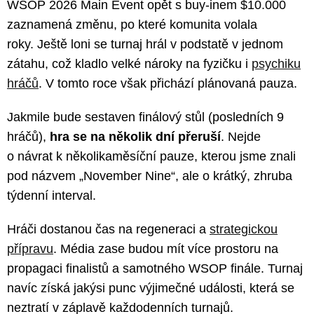
WSOP 2026 Main Event opět s buy-inem $10.000
zaznamená změnu, po které komunita volala
roky. Ještě loni se turnaj hrál v podstatě v jednom
zátahu, což kladlo velké nároky na fyzičku i
psychiku
hráčů
. V tomto roce však přichází plánovaná pauza.
Jakmile bude sestaven finálový stůl (posledních 9
hráčů),
hra se na několik dní přeruší
. Nejde
o návrat k několikaměsíční pauze, kterou jsme znali
pod názvem „November Nine“, ale o krátký, zhruba
týdenní interval.
Hráči dostanou čas na regeneraci a
strategickou
přípravu
. Média zase budou mít více prostoru na
propagaci finalistů a samotného WSOP finále. Turnaj
navíc získá jakýsi punc výjimečné události, která se
neztratí v záplavě každodenních turnajů.