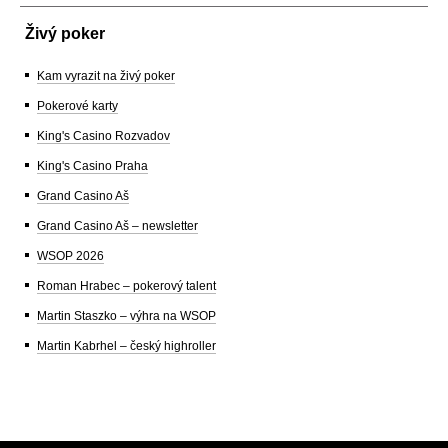
Živý poker
Kam vyrazit na živý poker
Pokerové karty
King's Casino Rozvadov
King's Casino Praha
Grand Casino Aš
Grand Casino Aš – newsletter
WSOP 2026
Roman Hrabec – pokerový talent
Martin Staszko – výhra na WSOP
Martin Kabrhel – český highroller