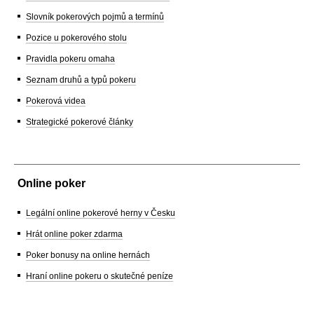
Slovník pokerových pojmů a termínů
Pozice u pokerového stolu
Pravidla pokeru omaha
Seznam druhů a typů pokeru
Pokerová videa
Strategické pokerové články
Online poker
Legální online pokerové herny v Česku
Hrát online poker zdarma
Poker bonusy na online hernách
Hraní online pokeru o skutečné peníze