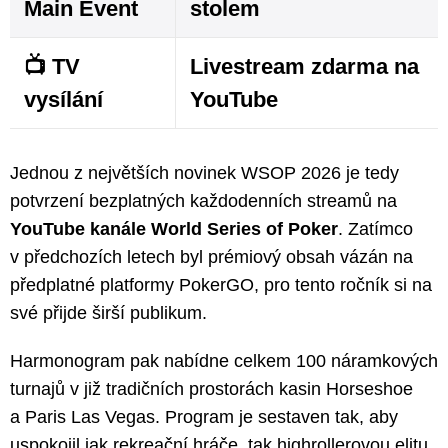
Main Event
stolem
📺 TV
Livestream zdarma na
vysílání
YouTube
Jednou z největších novinek WSOP 2026 je tedy
potvrzení bezplatných každodenních streamů na
YouTube kanále World Series of Poker
. Zatímco
v předchozích letech byl prémiový obsah vázán na
předplatné platformy PokerGO, pro tento ročník si na
své přijde širší publikum.
Harmonogram pak nabídne celkem 100 náramkových
turnajů v již tradičních prostorách kasin Horseshoe
a Paris Las Vegas. Program je sestaven tak, aby
uspokojil jak rekreační hráče, tak highrollerovou elitu.