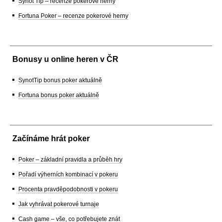
Synot Tip – recenze pokerové herny
Fortuna Poker – recenze pokerové herny
Bonusy u online heren v ČR
SynotTip bonus poker aktuálně
Fortuna bonus poker aktuálně
Začínáme hrát poker
Poker – základní pravidla a průběh hry
Pořadí výherních kombinací v pokeru
Procenta pravděpodobnosti v pokeru
Jak vyhrávat pokerové turnaje
Cash game – vše, co potřebujete znát