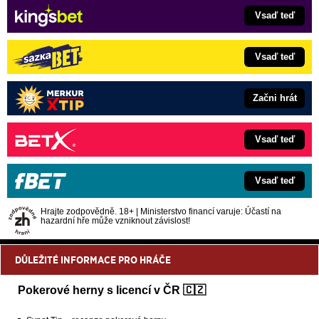
Vsaď teď
Vsaď teď
Začni hrát
Vsaď teď
Vsaď teď
Hrajte zodpovědně. 18+ | Ministerstvo financí varuje: Účastí na
hazardní hře může vzniknout závislost!
DŮLEŽITÉ INFORMACE PRO HRÁČE
Pokerové herny s licencí v ČR 🇨🇿