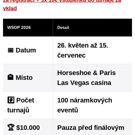
za registraci + 3x 10€ vstupenku do turnaje za
vklad
WSOP 2026
Detail
26. květen až 15.
📅 Datum
červenec
Horseshoe & Paris
🏨 Místo
Las Vegas casina
#️⃣ Počet
100 náramkových
turnajů
eventů
🏆 $10.000
Pauza před finálovým