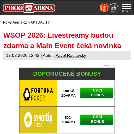
PokerArena.cz
>
AKTUALITY
WSOP 2026: Livestreamy budou
zdarma a Main Event čeká novinka
17.02.2026 12:42
| Autor:
Pavel Raclavský
DOPORUČENÉ BONUSY
CHCI
500 Kč
BONUS
ZDARMA
CHCI
500,-
BONUS
ZDARMA