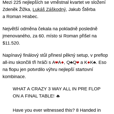
Mezi 225 nejlepších se vměstnal kvartet ve složení
Zdeněk Žižka,
Lukáš Záškodný
, Jakub Štěrba
a Roman Hrabec.
Největší odměna čekala na pokladně posledně
jmenovaného, za 60. místo si Roman přišel na
$11.520.
Napínavý finálový stůl přinesl pěkný setup, v preflop
all-inu skončili tři hráči s A
A
, Q
Q
a K
K
. Eso
na flopu jen potvrdilo výhru nejlepší startovní
kombinace.
WHAT A CRAZY 3 WAY ALL IN PRE FLOP
ON A FINAL TABLE! 🔥
Have you ever witnessed this? 8 Handed in