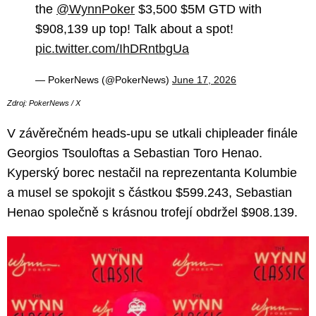
the
@WynnPoker
$3,500 $5M GTD with
$908,139 up top! Talk about a spot!
pic.twitter.com/IhDRntbgUa
— PokerNews (@PokerNews)
June 17, 2026
Zdroj: PokerNews / X
V závěrečném heads-upu se utkali chipleader finále
Georgios Tsouloftas a Sebastian Toro Henao.
Kyperský borec nestačil na reprezentanta Kolumbie
a musel se spokojit s částkou $599.243, Sebastian
Henao společně s krásnou trofejí obdržel $908.139.