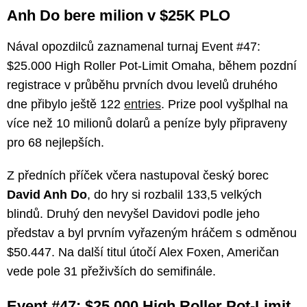
Anh Do bere milion v $25K PLO
Nával opozdilců zaznamenal turnaj Event #47:
$25.000 High Roller Pot-Limit Omaha, během pozdní
registrace v průběhu prvních dvou levelů druhého
dne přibylo ještě 122
entries
. Prize pool vyšplhal na
více než 10 milionů dolarů a peníze byly připraveny
pro 68 nejlepších.
Z předních příček včera nastupoval český borec
David Anh Do
, do hry si rozbalil 133,5 velkých
blindů. Druhý den nevyšel Davidovi podle jeho
představ a byl prvním vyřazeným hráčem s odměnou
$50.447. Na další titul útočí Alex Foxen, Američan
vede pole 31 přeživších do semifinále.
Event #47: $25.000 High Roller Pot-Limit