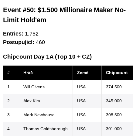
Event #50: $1.500 Millionaire Maker No-
Limit Hold'em
Entries:
1.752
Postupující:
460
Chipcount Day 1A (Top 10 + CZ)
#
Hráč
Země
Chipcount
1
Will Givens
USA
374 500
2
Alex Kim
USA
345 000
3
Mark Newhouse
USA
308 500
4
Thomas Goldsborough
USA
301 000