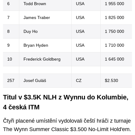
6
Todd Brown
USA
1 955 000
7
James Traber
USA
1 825 000
8
Duy Ho
USA
1 750 000
9
Bryan Hyden
USA
1 710 000
10
Frederick Goldberg
USA
1 645 000
257
Josef Guláš
CZ
$2.530
Titul v $3.5K NLH z Wynnu do Kolumbie,
4 česká ITM
Čtyři placené umístění vydolovali čeští hráči z turnaje
The Wynn Summer Classic $3.500 No-Limit Hold'em.