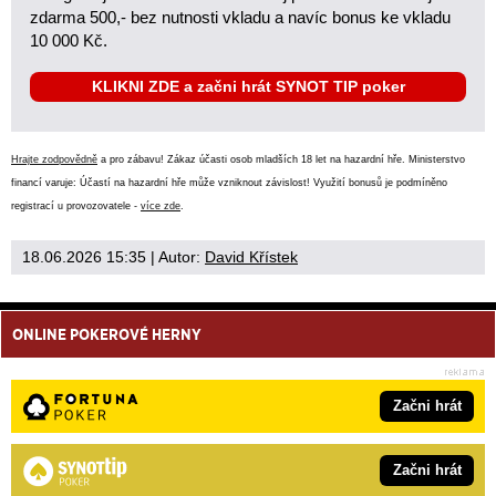
zdarma 500,- bez nutnosti vkladu a navíc bonus ke vkladu
10 000 Kč.
KLIKNI ZDE a začni hrát SYNOT TIP poker
Hrajte zodpovědně
a pro zábavu! Zákaz účasti osob mladších 18 let na hazardní hře. Ministerstvo
financí varuje: Účastí na hazardní hře může vzniknout závislost! Využití bonusů je podmíněno
registrací u provozovatele -
více zde
.
18.06.2026 15:35
| Autor:
David Křístek
ONLINE POKEROVÉ HERNY
Začni hrát
Začni hrát