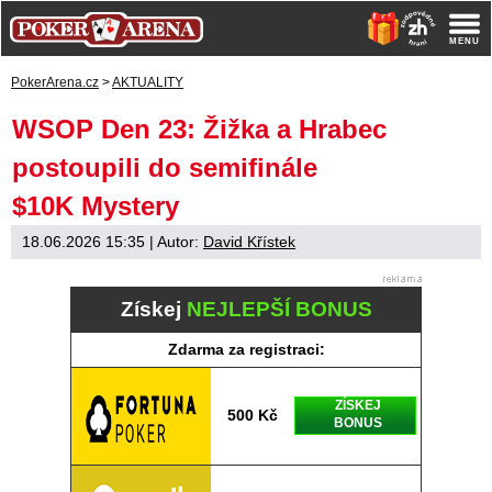
PokerArena.cz
>
AKTUALITY
WSOP Den 23: Žižka a Hrabec
postoupili do semifinále
$10K Mystery
18.06.2026 15:35
| Autor:
David Křístek
Získej
NEJLEPŠÍ BONUS
Zdarma za registraci:
ZÍSKEJ
500 Kč
BONUS