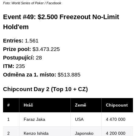
Foto: World Series of Poker / Facebook
Event #49: $2.500 Freezeout No-Limit
Hold'em
Entries:
1.561
Prize pool:
$3.473.225
Postupující:
28
ITM:
235
Odměna za 1. místo:
$513.885
Chipcount Day 2 (Top 10 + CZ)
#
Hráč
Země
Chipcount
1
Faraz Jaka
USA
4 470 000
2
Kenzo Ishida
Japonsko
4 200 000