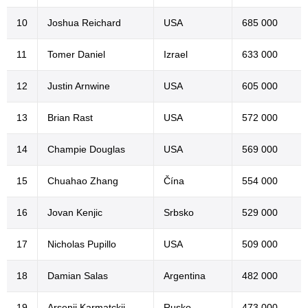
10
Joshua Reichard
USA
685 000
11
Tomer Daniel
Izrael
633 000
12
Justin Arnwine
USA
605 000
13
Brian Rast
USA
572 000
14
Champie Douglas
USA
569 000
15
Chuahao Zhang
Čína
554 000
16
Jovan Kenjic
Srbsko
529 000
17
Nicholas Pupillo
USA
509 000
18
Damian Salas
Argentina
482 000
19
Arsenii Karmatckii
Rusko
473 000