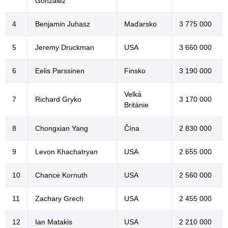
Gonzalez
4
Benjamin Juhasz
Maďarsko
3 775 000
5
Jeremy Druckman
USA
3 660 000
6
Eelis Parssinen
Finsko
3 190 000
Velká
7
Richard Gryko
3 170 000
Británie
8
Chongxian Yang
Čína
2 830 000
9
Levon Khachatryan
USA
2 655 000
10
Chance Kornuth
USA
2 560 000
11
Zachary Grech
USA
2 455 000
12
Ian Matakis
USA
2 210 000