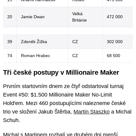
Velká
20
Jamie Dwan
472 000
Británie
39
Zdeněk Žižka
CZ
302 000
74
Roman Hrabec
CZ
68 500
Tři české postupy v Millionaire Maker
Prvním startovním dnem ze čtyř odstartoval turnaj
Event #50: $1.500 Millionaire Maker No-Limit
Hold'em. Mezi 460 postupujícími nalezneme české
trio ve složení Jakub Štěrba,
Martin Staszko
a Michal
Schuh.
Michal s Martinem rozbalí ve druhém dni menší