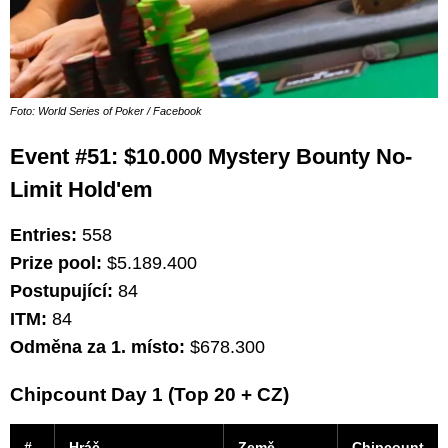
Foto: World Series of Poker / Facebook
Event #51: $10.000 Mystery Bounty No-
Limit Hold'em
Entries:
558
Prize pool:
$5.189.400
Postupující:
84
ITM:
84
Odměna za 1. místo:
$678.300
Chipcount Day 1 (Top 20 + CZ)
#
Hráč
Země
Chipcount