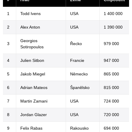
1
Todd Ivens
USA
1 400 000
2
Alex Anton
USA
1 390 000
Georgios
3
Řecko
979 000
Sotiropoulos
4
Julien Sitbon
Francie
947 000
5
Jakob Miegel
Německo
865 000
6
Adrian Mateos
Španělsko
815 000
7
Martin Zamani
USA
724 000
8
Jordan Glazer
USA
720 000
9
Felix Rabas
Rakousko
694 000