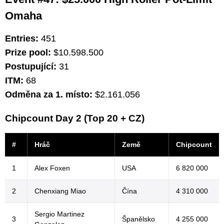
Omaha
Entries:
451
Prize pool:
$10.598.500
Postupující:
31
ITM:
68
Odměna za 1. místo:
$2.161.056
Chipcount Day 2 (Top 20 + CZ)
#
Hráč
Země
Chipcount
1
Alex Foxen
USA
6 820 000
2
Chenxiang Miao
Čína
4 310 000
Sergio Martinez
3
Španělsko
4 255 000