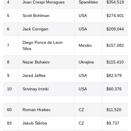
4
Joan Crespi Moragues
Španělsko
$354,519
5
Scott Bohlman
USA
$274,401
6
Jack Corrigan
USA
$209,044
Diego Ponce de Leon
7
Mexiko
$157,082
Silva
8
Nazar Buhaiov
Ukrajina
$115,410
9
Jared Jaffee
USA
$82,579
10
Srivinay Irrinki
USA
$60,376
60
Roman Hrabec
CZ
$11,520
83
Jakub Štěrba
CZ
$9,737