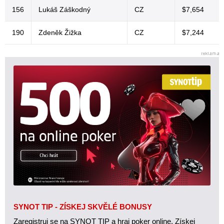
156
Lukáš Záškodný
CZ
$7,654
190
Zdeněk Žižka
CZ
$7,244
SYNOT TIP - ZÍSKEJ SKVĚLÉ BONUSY
Zaregistruj se na SYNOT TIP a hraj poker online. Získej