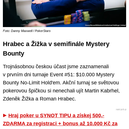
Foto: Danny Maxwell / PokerStars
Hrabec a Žižka v semifinále Mystery
Bounty
Trojnásobnou českou účast jsme zaznamenali
v prvním dni turnaje Event #51: $10.000 Mystery
Bounty No-Limit Hold'em. Akční turnaj se světovou
pokerovou špičkou si nenechali ujít Martin Kabrhel,
Zdeněk Žižka a Roman Hrabec.
Hraj poker u SYNOT TIPU a získej 500,-
ZDARMA za registraci + bonus až 10.000 Kč za