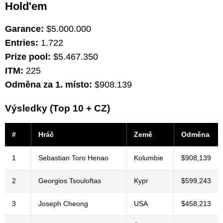
Hold'em
Garance:
$5.000.000
Entries:
1.722
Prize pool:
$5.467.350
ITM:
225
Odměna za 1. místo:
$908.139
Výsledky (Top 10 + CZ)
#
Hráč
Země
Odměna
1
Sebastian Toro Henao
Kolumbie
$908,139
2
Georgios Tsouloftas
Kypr
$599,243
3
Joseph Cheong
USA
$458,213