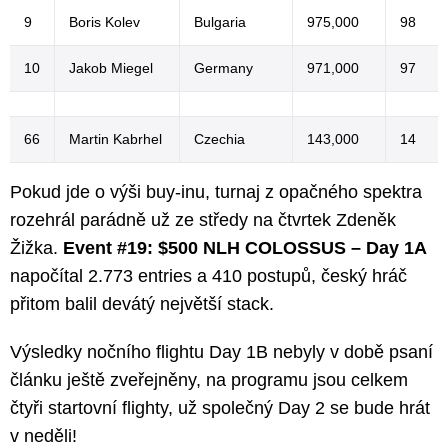
9
Boris Kolev
Bulgaria
975,000
98
10
Jakob Miegel
Germany
971,000
97
66
Martin Kabrhel
Czechia
143,000
14
Pokud jde o výši buy-inu, turnaj z opačného spektra
rozehrál parádně už ze středy na čtvrtek Zdeněk
Žižka.
Event #19: $500 NLH COLOSSUS – Day 1A
napočítal 2.773 entries a 410 postupů, český hráč
přitom balil devátý největší stack.
Výsledky nočního flightu Day 1B nebyly v době psaní
článku ještě zveřejněny, na programu jsou celkem
čtyři startovní flighty, už společný Day 2 se bude hrát
v neděli!