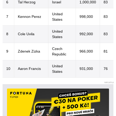
6
Tal Herzog
Israel
1,000,000
83
United
7
Kennon Perez
998,000
83
States
United
8
Cole Uvila
992,000
83
States
Czech
9
Zdenek Zizka
966,000
81
Republic
United
10
Aaron Francis
931,000
76
States