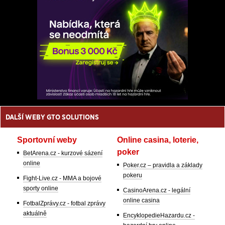
DALŠÍ WEBY GTO SOLUTIONS
Sportovní weby
Online casina, loterie,
poker
BetArena.cz - kurzové sázení
online
Poker.cz – pravidla a základy
pokeru
Fight-Live.cz - MMA a bojové
sporty online
CasinoArena.cz - legální
online casina
FotbalZprávy.cz - fotbal zprávy
aktuálně
EncyklopedieHazardu.cz -