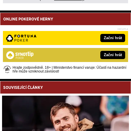
ONLINE POKEROVÉ HERNY
Začni hrát
Začni hrát
Hrajte zodpovědně. 18+ | Ministerstvo financí varuje: Účastí na hazardní
hře může vzniknout závislost!
SOUVISEJÍCÍ ČLÁNKY