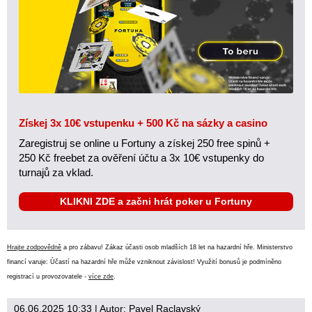
Získej 3x 10€ vstupenku + 500 Kč na sázky a casino
Zaregistruj se online u Fortuny a získej 250 free spinů +
250 Kč freebet za ověření účtu a 3x 10€ vstupenky do
turnajů za vklad.
KLIKNI ZDE a začni hrát poker u Fortuny
Hrajte zodpovědně
a pro zábavu! Zákaz účasti osob mladších 18 let na hazardní hře. Ministerstvo
financí varuje: Účastí na hazardní hře může vzniknout závislost! Využití bonusů je podmíněno
registrací u provozovatele -
více zde
.
06.06.2025 10:33
| Autor:
Pavel Raclavský