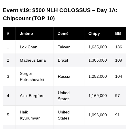
Event #19: $500 NLH COLOSSUS – Day 1A:
Chipcount (TOP 10)
#
Jméno
Země
Chipy
BB
1
Lok Chan
Taiwan
1,635,000
136
2
Matheus Lima
Brazil
1,305,000
109
Sergei
3
Russia
1,252,000
104
Petrushevskii
United
4
Alex Bergfors
1,169,000
97
States
Haik
United
5
1,096,000
91
Kyurumyan
States