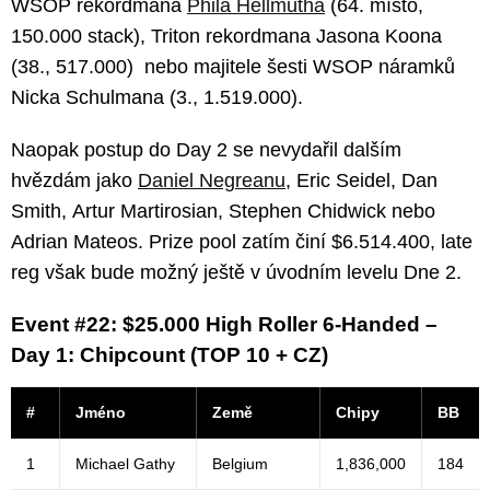
WSOP rekordmana
Phila Hellmutha
(64. místo,
150.000 stack), Triton rekordmana Jasona Koona
(38., 517.000) nebo majitele šesti WSOP náramků
Nicka Schulmana (3., 1.519.000).
Naopak postup do Day 2 se nevydařil dalším
hvězdám jako
Daniel Negreanu
, Eric Seidel, Dan
Smith, Artur Martirosian, Stephen Chidwick nebo
Adrian Mateos. Prize pool zatím činí $6.514.400, late
reg však bude možný ještě v úvodním levelu Dne 2.
Event #22: $25.000 High Roller 6-Handed –
Day 1: Chipcount (TOP 10 + CZ)
#
Jméno
Země
Chipy
BB
1
Michael Gathy
Belgium
1,836,000
184