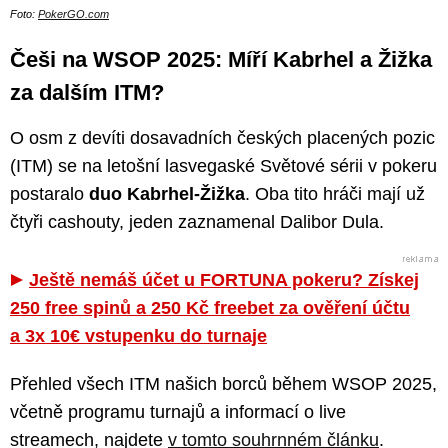
Foto:
PokerGO.com
Češi na WSOP 2025: Míří Kabrhel a Žižka
za dalším ITM?
O osm z devíti dosavadních českých placených pozic
(ITM) se na letošní lasvegaské Světové sérii v pokeru
postaralo
duo Kabrhel-Žižka
. Oba tito hráči mají už
čtyři cashouty, jeden zaznamenal Dalibor Dula.
Ještě nemáš účet u FORTUNA pokeru? Získej
250 free spinů a 250 Kč freebet za ověření účtu
a 3x 10€ vstupenku do turnaje
Přehled všech ITM našich borců během WSOP 2025,
včetně programu turnajů a informací o live
streamech, najdete
v tomto souhrnném článku
.