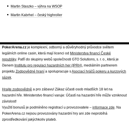
Martin Staszko – výhra na WSOP
Martin Kabrhel – český highroller
PokerArena.cz
je komplexní, odborný a důvěryhodný průvodce světem
legálních online casin, která mají licenci od
Ministerstva financí České
republiky
. Patří do skupiny webů společnosti GTO Solutions, s. r. o., která je
členem
Institutu pro regulaci hazardních her (IPRH)
, mediálním partnerem
projektu
Zodpovědné hraní
a spolupracuje s
Asociací hráčů pokeru a kurzových
sázek
.
Hrajte zodpovědně
a pro zábavu! Zákaz účasti osob mladších 18 let na
hazardní hře. Ministerstvo financí varuje: Účastí na hazardní hře může vzniknout
závislost!
Využití bonusů je podmíněno registrací u provozovatele –
informace zde
. Na
PokerArena.cz nejsou provozovány hazardní hry ani zde neprobíhá
zprostředkování jakýchkoliv plateb.