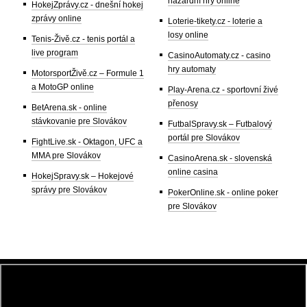
hazardní hry online
HokejZprávy.cz - dnešní hokej
zprávy online
Loterie-tikety.cz - loterie a
losy online
Tenis-Živě.cz - tenis portál a
live program
CasinoAutomaty.cz - casino
hry automaty
MotorsportŽivě.cz – Formule 1
a MotoGP online
Play-Arena.cz - sportovní živé
přenosy
BetArena.sk - online
stávkovanie pre Slovákov
FutbalSpravy.sk – Futbalový
portál pre Slovákov
FightLive.sk - Oktagon, UFC a
MMA pre Slovákov
CasinoArena.sk - slovenská
online casina
HokejSpravy.sk – Hokejové
správy pre Slovákov
PokerOnline.sk - online poker
pre Slovákov