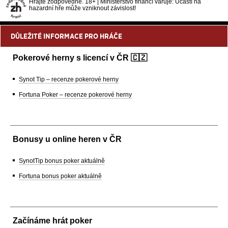
Hrajte zodpovědně. 18+ | Ministerstvo financí varuje: Účastí na
hazardní hře může vzniknout závislost!
DŮLEŽITÉ INFORMACE PRO HRÁČE
Pokerové herny s licencí v ČR 🇨🇿
Synot Tip – recenze pokerové herny
Fortuna Poker – recenze pokerové herny
Bonusy u online heren v ČR
SynotTip bonus poker aktuálně
Fortuna bonus poker aktuálně
Začínáme hrát poker