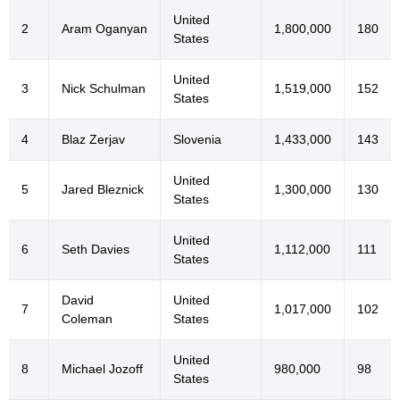
United
2
Aram Oganyan
1,800,000
180
States
United
3
Nick Schulman
1,519,000
152
States
4
Blaz Zerjav
Slovenia
1,433,000
143
United
5
Jared Bleznick
1,300,000
130
States
United
6
Seth Davies
1,112,000
111
States
David
United
7
1,017,000
102
Coleman
States
United
8
Michael Jozoff
980,000
98
States