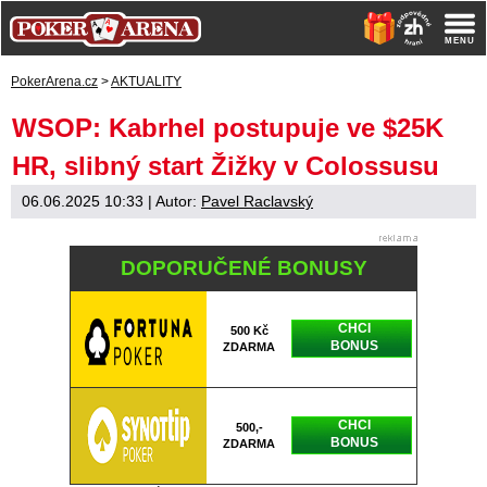
PokerArena.cz
>
AKTUALITY
WSOP: Kabrhel postupuje ve $25K
HR, slibný start Žižky v Colossusu
06.06.2025 10:33
| Autor:
Pavel Raclavský
DOPORUČENÉ BONUSY
CHCI
500 Kč
BONUS
ZDARMA
CHCI
500,-
BONUS
ZDARMA