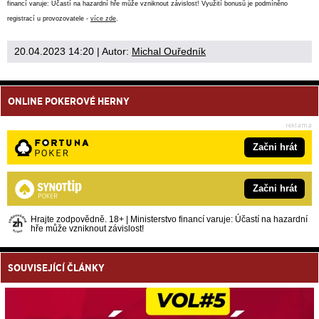
financí varuje: Účastí na hazardní hře může vzniknout závislost! Využití bonusů je podmíněno
registrací u provozovatele -
více zde
.
20.04.2023 14:20
| Autor:
Michal Ouředník
ONLINE POKEROVÉ HERNY
Začni hrát
Začni hrát
Hrajte zodpovědně. 18+ | Ministerstvo financí varuje: Účastí na hazardní
hře může vzniknout závislost!
SOUVISEJÍCÍ ČLÁNKY