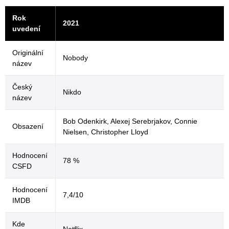
Rok
2021
uvedení
Originální
Nobody
název
Český
Nikdo
název
Bob Odenkirk, Alexej Serebrjakov, Connie
Obsazení
Nielsen, Christopher Lloyd
Hodnocení
78 %
CSFD
Hodnocení
7,4/10
IMDB
Kde