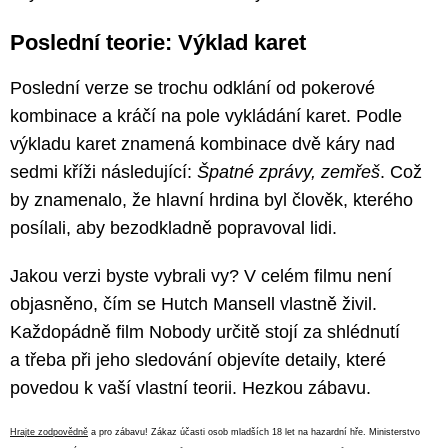
Poslední teorie: Výklad karet
Poslední verze se trochu odklání od pokerové
kombinace a kráčí na pole vykládání karet. Podle
výkladu karet znamená kombinace dvě káry nad
sedmi kříži následující:
Špatné zprávy, zemřeš
. Což
by znamenalo, že hlavní hrdina byl člověk, kterého
posílali, aby bezodkladně popravoval lidi.
Jakou verzi byste vybrali vy? V celém filmu není
objasněno, čím se Hutch Mansell vlastně živil.
Každopádně film Nobody určitě stojí za shlédnutí
a třeba při jeho sledování objevíte detaily, které
povedou k vaší vlastní teorii. Hezkou zábavu.
Hrajte zodpovědně
a pro zábavu! Zákaz účasti osob mladších 18 let na hazardní hře. Ministerstvo