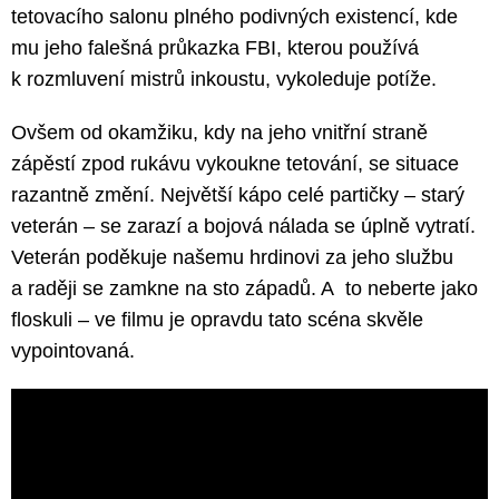
tetovacího salonu plného podivných existencí, kde
mu jeho falešná průkazka FBI, kterou používá
k rozmluvení mistrů inkoustu, vykoleduje potíže.
Ovšem od okamžiku, kdy na jeho vnitřní straně
zápěstí zpod rukávu vykoukne tetování, se situace
razantně změní. Největší kápo celé partičky – starý
veterán – se zarazí a bojová nálada se úplně vytratí.
Veterán poděkuje našemu hrdinovi za jeho službu
a raději se zamkne na sto západů. A to neberte jako
floskuli – ve filmu je opravdu tato scéna skvěle
vypointovaná.