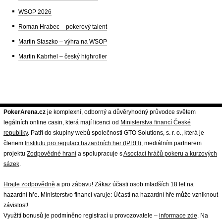
WSOP 2026
Roman Hrabec – pokerový talent
Martin Staszko – výhra na WSOP
Martin Kabrhel – český highroller
PokerArena.cz
je komplexní, odborný a důvěryhodný průvodce světem
legálních online casin, která mají licenci od
Ministerstva financí České
republiky
. Patří do skupiny webů společnosti GTO Solutions, s. r. o., která je
členem
Institutu pro regulaci hazardních her (IPRH)
, mediálním partnerem
projektu
Zodpovědné hraní
a spolupracuje s
Asociací hráčů pokeru a kurzových
sázek
.
Hrajte zodpovědně
a pro zábavu! Zákaz účasti osob mladších 18 let na
hazardní hře. Ministerstvo financí varuje: Účastí na hazardní hře může vzniknout
závislost!
Využití bonusů je podmíněno registrací u provozovatele –
informace zde
. Na