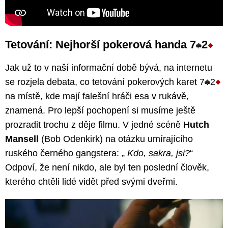
Tetování: Nejhorší pokerová handa 7
2
Jak už to v naší informační době bývá, na internetu
se rozjela debata, co tetování pokerových karet 7
2
na místě, kde mají falešní hráči esa v rukávě,
znamená. Pro lepší pochopení si musíme ještě
prozradit trochu z děje filmu. V jedné scéně
Hutch
Mansell
(Bob Odenkirk) na otázku umírajícího
ruského černého gangstera: „
Kdo, sakra, jsi?
“
Odpoví, že není nikdo, ale byl ten poslední člověk,
kterého chtěli lidé vidět před svými dveřmi.