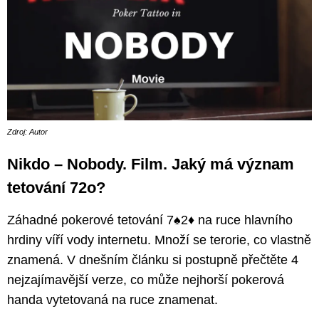
Zdroj: Autor
Nikdo – Nobody. Film. Jaký má význam
tetování 72o?
Záhadné pokerové tetování 7♠️2♦️ na ruce hlavního
hrdiny víří vody internetu. Množí se terorie, co vlastně
znamená. V dnešním článku si postupně přečtěte 4
nejzajímavější verze, co může nejhorší pokerová
handa vytetovaná na ruce znamenat.