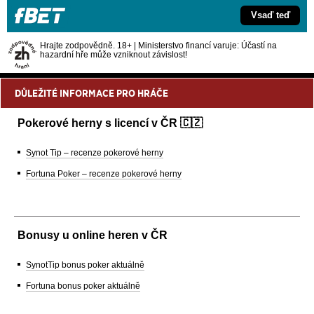
Vsaď teď
Hrajte zodpovědně. 18+ | Ministerstvo financí varuje: Účastí na
hazardní hře může vzniknout závislost!
DŮLEŽITÉ INFORMACE PRO HRÁČE
Pokerové herny s licencí v ČR 🇨🇿
Synot Tip – recenze pokerové herny
Fortuna Poker – recenze pokerové herny
Bonusy u online heren v ČR
SynotTip bonus poker aktuálně
Fortuna bonus poker aktuálně