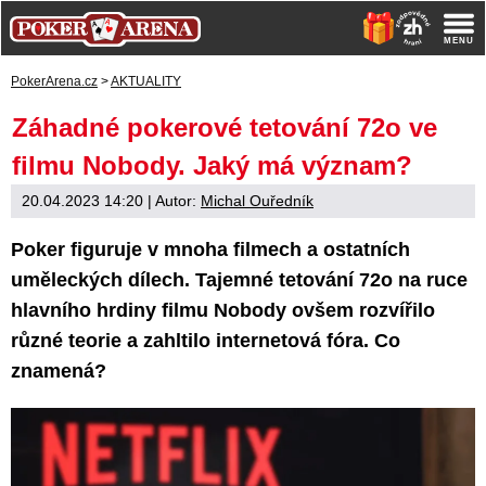
PokerArena.cz
>
AKTUALITY
Záhadné pokerové tetování 72o ve
filmu Nobody. Jaký má význam?
20.04.2023 14:20
| Autor:
Michal Ouředník
Poker figuruje v mnoha filmech a ostatních
uměleckých dílech. Tajemné tetování 72o na ruce
hlavního hrdiny filmu Nobody ovšem rozvířilo
různé teorie a zahltilo internetová fóra. Co
znamená?