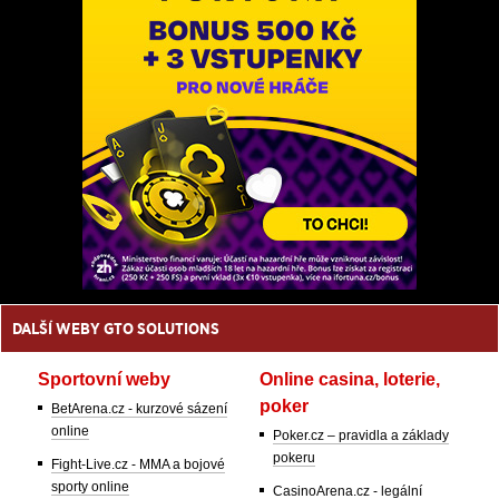
DALŠÍ WEBY GTO SOLUTIONS
Sportovní weby
Online casina, loterie,
poker
BetArena.cz - kurzové sázení
online
Poker.cz – pravidla a základy
pokeru
Fight-Live.cz - MMA a bojové
sporty online
CasinoArena.cz - legální