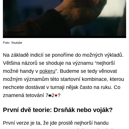
Foto: Youtube
Na základě indicií se ponoříme do možných výkladů.
Většina názorů se shoduje na významu “nejhorší
možné handy v
pokeru
”. Budeme se tedy věnovat
možným významům této startovní kombinace, kterou
nechcete dostávat v turnaji nějak často na ruku. Co
znamená tetování 7
2
?
První dvě teorie: Drsňák nebo voják?
První verze je ta, že jde prostě nejhorší handu