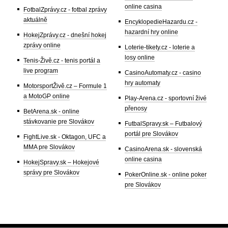
online casina
FotbalZprávy.cz - fotbal zprávy
aktuálně
EncyklopedieHazardu.cz -
hazardní hry online
HokejZprávy.cz - dnešní hokej
zprávy online
Loterie-tikety.cz - loterie a
losy online
Tenis-Živě.cz - tenis portál a
live program
CasinoAutomaty.cz - casino
hry automaty
MotorsportŽivě.cz – Formule 1
a MotoGP online
Play-Arena.cz - sportovní živé
přenosy
BetArena.sk - online
stávkovanie pre Slovákov
FutbalSpravy.sk – Futbalový
portál pre Slovákov
FightLive.sk - Oktagon, UFC a
MMA pre Slovákov
CasinoArena.sk - slovenská
online casina
HokejSpravy.sk – Hokejové
správy pre Slovákov
PokerOnline.sk - online poker
pre Slovákov